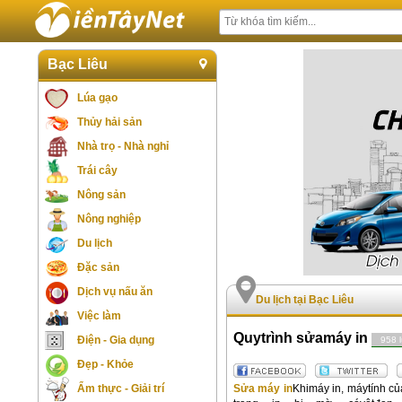
Bạc Liêu
Lúa gạo
Thủy hải sản
Nhà trọ - Nhà nghỉ
Trái cây
Nông sản
Nông nghiệp
Du lịch
Đặc sản
Dịch vụ nấu ăn
Du lịch tại Bạc Liêu
Việc làm
Quytrình sửamáy in
Điện - Gia dụng
958 
Đẹp - Khỏe
Sửa máy in
Khimáy in, máytính c
Ẩm thực - Giải trí