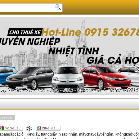
lượt xem
ủabạngặpcáclỗi: Kẹtgiấy, tranggiấy in rabịnhăn, máychạygâytiếngồn, khôngkhởiđ