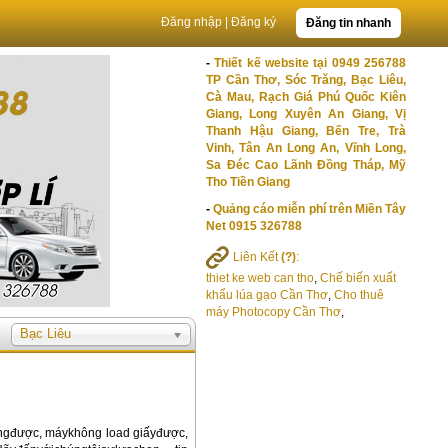
Đăng nhập
|
Đăng ký
Đăng tin nhanh
-
Thiết kế website tại 0949 256788
TP Cần Thơ, Sóc Trăng, Bạc Liêu,
Cà Mau, Rạch Giá Phú Quốc Kiên
Giang, Long Xuyên An Giang, Vị
Thanh Hậu Giang, Bến Tre, Trà
Vinh, Tân An Long An, Vĩnh Long,
Sa Đéc Cao Lãnh Đồng Tháp, Mỹ
Tho Tiền Giang
-
Quảng cáo miễn phí trên Miền Tây
Net 0915 326788
Liên Kết
(?)
:
thiet ke web can tho
,
Chế biến xuất
khẩu lúa gạo Cần Thơ
,
Cho thuê
máy Photocopy Cần Thơ
,
Bạc Liêu
ộngđược, máykhông load giấyđược,