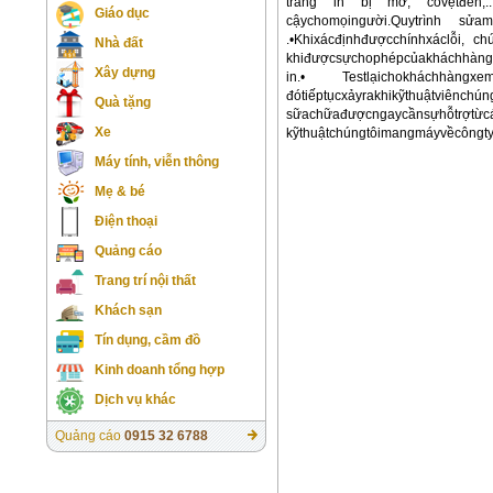
trang in bị mờ, cóvệtđen,...
Giáo dục
cậychomọingười.Quytrình sửam
.•Khixácđịnhđượcchínhxáclỗi, 
Nhà đất
khiđượcsựchophépcủakháchhàng•K
Xây dựng
in.• Testlạichokháchhàn
đótiếptụcxảyrakhikỹthuậtviênch
Quà tặng
sữachữađượcngaycầ
Xe
kỹthuậtchúngtôimangmáyvềcôngt
Máy tính, viễn thông
Mẹ & bé
Điện thoại
Quảng cáo
Trang trí nội thất
Khách sạn
Tín dụng, cầm đồ
Kinh doanh tổng hợp
Dịch vụ khác
Quảng cáo
0915 32 6788