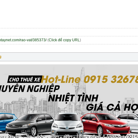
entaynet.com/rao-vat/385373/
(
Click để copy URL
)
g