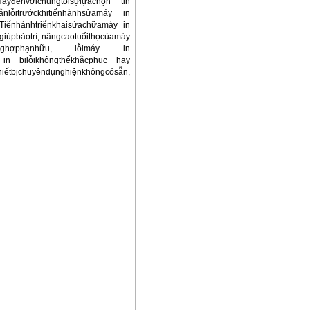
ãyđếnvớichúngtôisựlựachọn tin
nlỗitrướckhitiếnhànhsửamáy in
Tiếnhànhtriểnkhaisửachữamáy in
iúpbảotrì, nângcaotuổithọcủamáy
ườnghợphạnhữu, lỗimáy in
áy in bịlỗikhôngthểkhắcphục hay
ụnghiệnkhôngcósẵn,