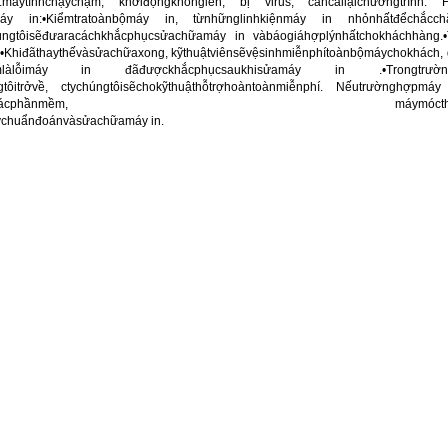
máytínhchạychậm, khởiđộngkhônglên, bị virus, cầncàilạichươngtrình. H
áy in:•Kiểmtratoànbộmáy in, từnhữnglinhkiệnmáy in nhỏnhấtđểchắcchắ
chúngtôisẽđưaracáchkhắcphụcsửachữamáy in vàbáogiáhợplýnhấtchokháchhàng.•
hiđãthaythếvàsửachữaxong, kỹthuậtviênsẽvệsinhmiễnphítoànbộmáychokhách, g
gxemlàlỗimáy in đãđượckhắcphụcsaukhisửamáy in .•Trongtr
úngtôitrởvề, ctychúngtôisẽchokỹthuậthỗtrợhoàntoànmiễnphí. Nếutrườnghợpm
nsựhỗtrợtừcácphầnmềm, máymócthiếtbịchuyênd
ychuẩnđoánvàsửachữamáy in.