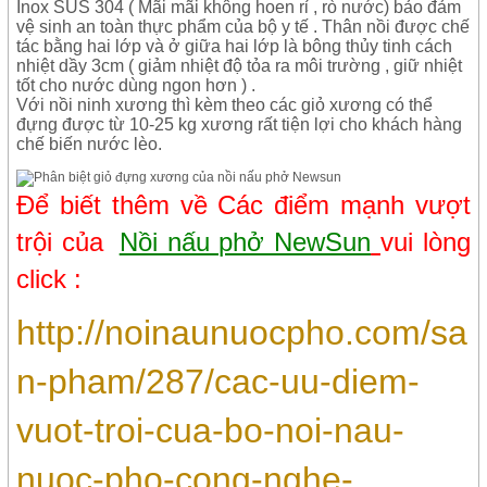
Inox SUS 304 ( Mãi mãi không hoen rỉ , rò nước) bảo đảm
vệ sinh an toàn thực phẩm của bộ y tế . Thân nồi được chế
tác bằng hai lớp và ở giữa hai lớp là bông thủy tinh cách
nhiệt dầy 3cm ( giảm nhiệt độ tỏa ra môi trường , giữ nhiệt
tốt cho nước dùng ngon hơn ) .
Với nồi ninh xương thì kèm theo các giỏ xương có thể
đựng được từ 10-25 kg xương rất tiện lợi cho khách hàng
chế biến nước lèo.
Để biết thêm về Các điểm mạnh vượt
trội của
Nồi nấu phở NewSun
vui lòng
click :
http://noinaunuocpho.com/sa
n-pham/287/cac-uu-diem-
vuot-troi-cua-bo-noi-nau-
nuoc-pho-cong-nghe-