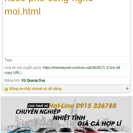
moi.html
Tags:
Link tin rao (ngắn gọn):
https://mientaynet.com/rao-vat/382827/
(
Click để
copy URL
)
Đăng bởi:
Vũ Quang Duy
Đăng tin thật nhanh và dễ dàng