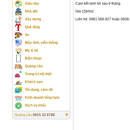
Cam kết sinh lời sau 6 tháng
Giáo dục
Giá 15tr/m2
Nhà đất
Liên hệ: 0981.566.927 hoặc 0938
Xây dựng
Quà tặng
Xe
Máy tính, viễn thông
Mẹ & bé
Điện thoại
Quảng cáo
Trang trí nội thất
Khách sạn
Tín dụng, cầm đồ
Kinh doanh tổng hợp
Dịch vụ khác
Quảng cáo
0915 32 6788