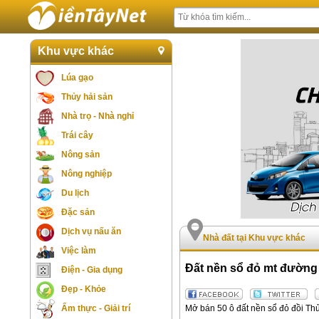
Khu vực khác
Lúa gạo
Thủy hải sản
Nhà trọ - Nhà nghỉ
Trái cây
Nông sản
Nông nghiệp
Du lịch
Đặc sản
Dịch vụ nấu ăn
Nhà đất tại Khu vực khác
Việc làm
Đất nền sổ đỏ mt đường 
Điện - Gia dụng
Đẹp - Khỏe
Mở bán 50 ô đất nền sổ đỏ đồi Th
Ẩm thực - Giải trí