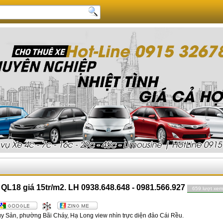
QL18 giá 15tr/m2. LH 0938.648.648 - 0981.566.927
659 lượt xem
ủy Sản, phường Bãi Cháy, Hạ Long view nhìn trực diện đảo Cái Rều.