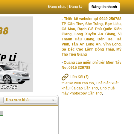
Đăng nhập
|
Đăng ký
Đăng tin nhanh
-
Thiết kế website tại 0949 256788
TP Cần Thơ, Sóc Trăng, Bạc Liêu,
Cà Mau, Rạch Giá Phú Quốc Kiên
Giang, Long Xuyên An Giang, Vị
Thanh Hậu Giang, Bến Tre, Trà
Vinh, Tân An Long An, Vĩnh Long,
Sa Đéc Cao Lãnh Đồng Tháp, Mỹ
Tho Tiền Giang
-
Quảng cáo miễn phí trên Miền Tây
Net 0915 326788
Liên Kết
(?)
:
thiet ke web can tho
,
Chế biến xuất
khẩu lúa gạo Cần Thơ
,
Cho thuê
máy Photocopy Cần Thơ
,
Khu vực khác