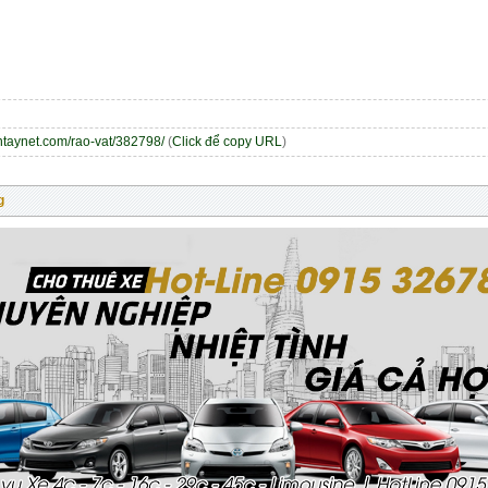
entaynet.com/rao-vat/382798/
(
Click để copy URL
)
g