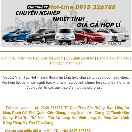
Giới thiệu Miền Tây Net
|
Liên hệ góp ý
|
Quy định sử dụng
|
Bảng giá quảng cáo
|
Thông tin thanh toán
©2012 Miền Tây Net - Trang thông tin tổng hợp chia sẽ từ các nguồn sao chép.
Vui lòng fax công văn cảnh báo vi phạm nếu vô tình chúng tôi sao chép thông tin
độc quyền từ các quý báo điện tử, trang thông tin.
-
Thiết kế website tại 0949 256788 TP Cần Thơ, Sóc Trăng, Bạc Liêu, Cà
Mau, Rạch Giá Phú Quốc Kiên Giang, Long Xuyên An Giang, Vị Thanh Hậu
Giang, Bến Tre, Trà Vinh, Tân An Long An, Vĩnh Long, Sa Đéc Cao Lãnh
Đồng Tháp, Mỹ Tho Tiền Giang
-
Quảng cáo miễn phí trên Miền Tây Net 0915 326788