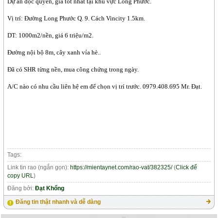
Dự án độc quyền, giá tốt nhất tại khu vực Long Phước.
Vị trí: Đường Long Phước Q. 9. Cách Vincity 1.5km.
DT: 1000m2/nền, giá 6 triệu/m2.
Đường nội bộ 8m, cây xanh vỉa hè..
Đã có SHR từng nền, mua công chứng trong ngày.
A/C nào có nhu cầu liên hệ em để chọn vị trí trước. 0979.408.695 Mr. Đạt.
Tags:
Link tin rao (ngắn gọn):
https://mientaynet.com/rao-vat/382325/
(
Click để
copy URL
)
Đăng bởi:
Đạt Khổng
Đăng tin thật nhanh và dễ dàng