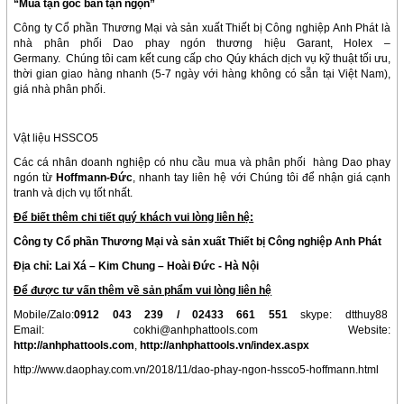
“Mua tận gốc bán tận ngọn”
Công ty Cổ phần Thương Mại và sản xuất Thiết bị Công nghiệp Anh Phát là
nhà phân phối Dao phay ngón thương hiệu Garant, Holex –
Germany. Chúng tôi cam kết cung cấp cho Qúy khách dịch vụ kỹ thuật tối ưu,
thời gian giao hàng nhanh (5-7 ngày với hàng không có sẵn tại Việt Nam),
giá nhà phân phối.
Vật liệu HSSCO5
Các cá nhân doanh nghiệp có nhu cầu mua và phân phối hàng Dao phay
ngón từ
Hoffmann-Đức
, nhanh tay liên hệ với Chúng tôi để nhận giá cạnh
tranh và dịch vụ tốt nhất.
Để biết thêm chi tiết quý khách vui lòng liên hệ:
Công ty Cổ phần Thương Mại và sản xuất Thiết bị Công nghiệp Anh Phát
Địa chỉ: Lai Xá – Kim Chung – Hoài Đức
-
Hà Nội
Để được tư vấn thêm về sản phẩm vui lòng liên hệ
Mobile/Zalo:
0912 043 239 / 02433 661 551
skype: dtthuy88
Email: cokhi@anhphattools.com Website:
http://
anhphattools.com
,
http://anhphattools.vn/index.aspx
http://www.daophay.com.vn/2018/11/dao-phay-ngon-hssco5-hoffmann.html