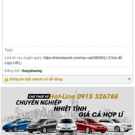
Tags:
Link tin rao (ngắn gọn):
https://mientaynet.com/rao-vat/380981/
(
Click để
copy URL
)
Đăng bởi:
thuyphuong
Đăng tin thật nhanh và dễ dàng