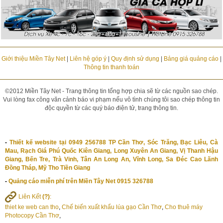
Giới thiệu Miền Tây Net
|
Liên hệ góp ý
|
Quy định sử dụng
|
Bảng giá quảng cáo
|
Thông tin thanh toán
©2012 Miền Tây Net - Trang thông tin tổng hợp chia sẽ từ các nguồn sao chép.
Vui lòng fax công văn cảnh báo vi phạm nếu vô tình chúng tôi sao chép thông tin
độc quyền từ các quý báo điện tử, trang thông tin.
-
Thiết kế website tại 0949 256788 TP Cần Thơ, Sóc Trăng, Bạc Liêu, Cà
Mau, Rạch Giá Phú Quốc Kiên Giang, Long Xuyên An Giang, Vị Thanh Hậu
Giang, Bến Tre, Trà Vinh, Tân An Long An, Vĩnh Long, Sa Đéc Cao Lãnh
Đồng Tháp, Mỹ Tho Tiền Giang
-
Quảng cáo miễn phí trên Miền Tây Net 0915 326788
Liên Kết
(?)
:
thiet ke web can tho
,
Chế biến xuất khẩu lúa gạo Cần Thơ
,
Cho thuê máy
Photocopy Cần Thơ
,