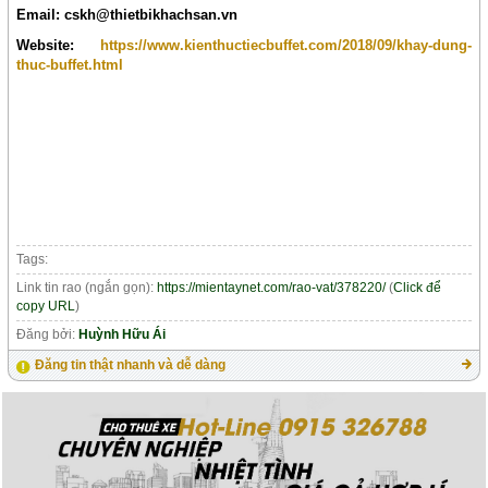
Email: cskh@thietbikhachsan.vn
Website:
https://www.kienthuctiecbuffet.com/2018/09/khay-dung-
thuc-buffet.html
Tags:
Link tin rao (ngắn gọn):
https://mientaynet.com/rao-vat/378220/
(
Click để
copy URL
)
Đăng bởi:
Huỳnh Hữu Ái
Đăng tin thật nhanh và dễ dàng