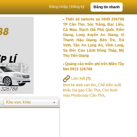
Đăng nhập
|
Đăng ký
Đăng tin nhanh
-
Thiết kế website tại 0949 256788
TP Cần Thơ, Sóc Trăng, Bạc Liêu,
Cà Mau, Rạch Giá Phú Quốc Kiên
Giang, Long Xuyên An Giang, Vị
Thanh Hậu Giang, Bến Tre, Trà
Vinh, Tân An Long An, Vĩnh Long,
Sa Đéc Cao Lãnh Đồng Tháp, Mỹ
Tho Tiền Giang
-
Quảng cáo miễn phí trên Miền Tây
Net 0915 326788
Liên Kết
(?)
:
thiet ke web can tho
,
Chế biến xuất
khẩu lúa gạo Cần Thơ
,
Cho thuê
máy Photocopy Cần Thơ
,
Khu vực khác