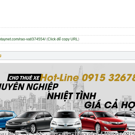
entaynet.com/rao-vat/374554/
(
Click để copy URL
)
g