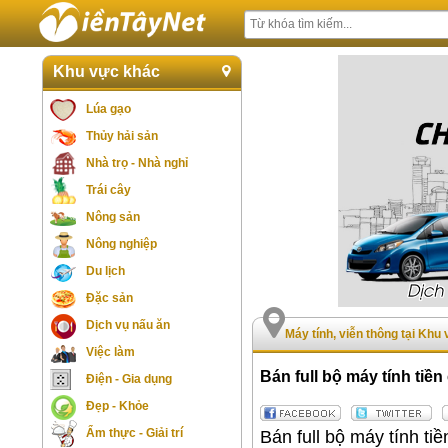
Khu vực khác
Lúa gạo
Thủy hải sản
Nhà trọ - Nhà nghỉ
Trái cây
Nông sản
Nông nghiệp
Du lịch
Đặc sản
Dịch vụ nấu ăn
Máy tính, viễn thông tại Khu
Việc làm
Bán full bộ máy tính tiền
Điện - Gia dụng
Đẹp - Khỏe
Ẩm thực - Giải trí
Bán full bộ máy tính tiề