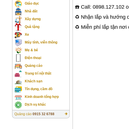
Giáo dục
☎️ Call: 0898.127.102 
Nhà đất
♻️ Nhận lắp và hướng
Xây dựng
♻️ Miễn phí lắp tận nơi
Quà tặng
Xe
Máy tính, viễn thông
Mẹ & bé
Điện thoại
Quảng cáo
Trang trí nội thất
Khách sạn
Tín dụng, cầm đồ
Kinh doanh tổng hợp
Dịch vụ khác
Quảng cáo
0915 32 6788