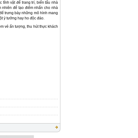
ĩnh vật để trang trí, biến tấu nhà
ên nhiên để tạo điểm nhấn cho nhà
í để trưng bày những mô hình mang
ột ý tưởng hay ho độc đáo.
êm vẻ ấn tượng, thu hút thực khách