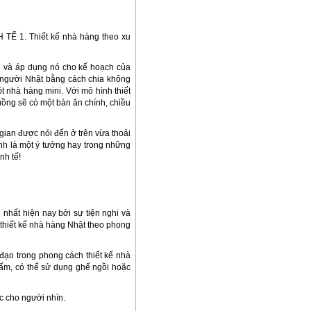
1. Thiết kế nhà hàng theo xu
ọn và áp dụng nó cho kế hoạch của
 người Nhật bằng cách chia không
t nhà hàng mini. Với mô hình thiết
uồng sẽ có một bàn ăn chính, chiều
gian được nói đến ở trên vừa thoải
nh là một ý tưởng hay trong những
nh tế!
nhất hiện nay bởi sự tiện nghi và
 thiết kế nhà hàng Nhật theo phong
 đạo trong phong cách thiết kế nhà
ấm, có thể sử dụng ghế ngồi hoặc
c cho người nhìn.