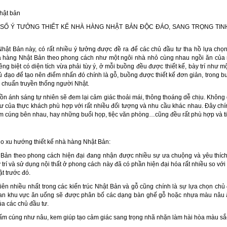
Ố Ý TƯỞNG THIẾT KẾ NHÀ HÀNG NHẬT BẢN ĐỘC ĐÁO, SANG TRỌNG TINH TẾ 
hật Bản này, có rất nhiều ý tưởng được đề ra để các chủ đầu tư tha hồ lựa ch
à hàng Nhật Bản theo phong cách như một ngôi nhà nhỏ cùng nhau ngồi ăn của
ng biệt có diện tích vừa phải tùy ý, ở mỗi buồng đều được thiết kế, bày trí như mộ
ủ đạo để tạo nên điểm nhấn đó chính là gỗ, buồng được thiết kế đơn giản, trong b
g chuẩn truyền thống người Nhật.
uồn ánh sáng tự nhiên sẽ đem lại cảm giác thoải mái, thông thoáng dễ chịu. Không 
ư của thực khách phù hợp với rất nhiều đối tượng và nhu cầu khác nhau. Đây chí
m cúng bên nhau, hay những buổi họp, tiệc văn phòng…cũng đều rất phù hợp và ti
ho xu hướng thiết kế nhà hàng Nhật Bản:
Bản theo phong cách hiện đại đang nhận được nhiều sự ưa chuộng và yêu thích 
trí và sử dụng nội thất ở phong cách này đã có phần hiện đại hóa rất nhiều so với
t trước đó.
iên nhiều nhất trong các kiến trúc Nhật Bản và gỗ cũng chính là sự lựa chọn chủ
ian khu vực ăn uống sẽ được phân bố các dạng bàn ghế gỗ hoặc nhựa màu nâu 
ủa các chủ đầu tư.
ấm cúng như nâu, kem giúp tạo cảm giác sang trọng nhã nhặn làm hài hòa màu sắ