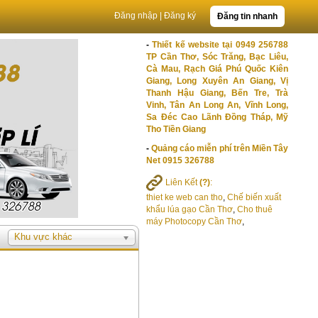
Đăng nhập
|
Đăng ký
Đăng tin nhanh
-
Thiết kế website tại 0949 256788
TP Cần Thơ, Sóc Trăng, Bạc Liêu,
Cà Mau, Rạch Giá Phú Quốc Kiên
Giang, Long Xuyên An Giang, Vị
Thanh Hậu Giang, Bến Tre, Trà
Vinh, Tân An Long An, Vĩnh Long,
Sa Đéc Cao Lãnh Đồng Tháp, Mỹ
Tho Tiền Giang
-
Quảng cáo miễn phí trên Miền Tây
Net 0915 326788
Liên Kết
(?)
:
thiet ke web can tho
,
Chế biến xuất
khẩu lúa gạo Cần Thơ
,
Cho thuê
máy Photocopy Cần Thơ
,
Khu vực khác