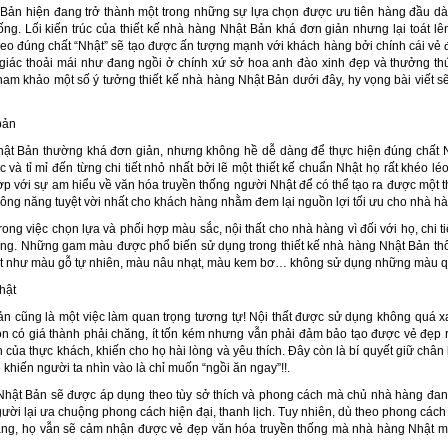
 Bản hiện đang trở thành một trong những sự lựa chọn được ưu tiên hàng đầu dà
. Lối kiến trúc của thiết kế nhà hàng Nhật Bản khá đơn giản nhưng lại toát lên
 theo đúng chất “Nhật” sẽ tạo được ấn tượng mạnh với khách hàng bởi chính cái vẻ
m giác thoải mái như đang ngồi ở chính xứ sở hoa anh đào xinh đẹp và thưởng 
am khảo một số ý tưởng thiết kế nhà hàng Nhật Bản dưới đây, hy vọng bài viết s
Nhật Bản thường khá đơn giản, nhưng không hề dễ dàng để thực hiện đúng chất Nh
 và tỉ mỉ đến từng chi tiết nhỏ nhất bởi lẽ một thiết kế chuẩn Nhật họ rất khéo l
p với sự am hiểu về văn hóa truyền thống người Nhật để có thể tạo ra được một 
ông năng tuyệt vời nhất cho khách hàng nhằm đem lại nguồn lợi tối ưu cho nhà hà
ong việc chọn lựa và phối hợp màu sắc, nội thất cho nhà hàng vì đối với họ, chi t
ng. Những gam màu được phổ biến sử dụng trong thiết kế nhà hàng Nhật Bản thô
mắt như màu gỗ tự nhiên, màu nâu nhạt, màu kem bơ… không sử dụng những màu q
ản cũng là một việc làm quan trọng tương tự! Nội thất được sử dụng không quá x
 có giá thành phải chăng, ít tốn kém nhưng vẫn phải đảm bảo tạo được vẻ đẹp 
của thực khách, khiến cho họ hài lòng và yêu thích. Đây còn là bí quyết giữ châ
khiến người ta nhìn vào là chỉ muốn “ngồi ăn ngay”!!.
Nhật Bản sẽ được áp dụng theo tùy sở thích và phong cách mà chủ nhà hàng đan
gười lại ưa chuộng phong cách hiện đại, thanh lịch. Tuy nhiên, dù theo phong cách
ng, họ vẫn sẽ cảm nhận được vẻ đẹp văn hóa truyền thống mà nhà hàng Nhật man