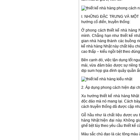
I. NHỮNG ĐẶC TRƯNG VÀ MỘT S
hướng cổ điển, truyền thống:
Ở phong cách thiết kế nhà hàng N
mình. Chẳng hạn như thiết kế nh
gian nhà hàng thành các buồng riê
kế nhà hàng Nhật này chất liệu ch
cao thấp – kiểu ngồi bệt theo đún
Bên cạnh đó, việc tận dụng tốt ng
mái, vừa đảm bảo được sự riêng t
dịp sum họp gia đình quây quần ấ
2. Áp dụng phong cách hiện đại c
Xu hướng thiết kế nhà hàng Nhật 
độc đáo mà nó mang lại. Cách bày 
cách truyền thống đã được cập nhậ
Gỗ hầu như là chất liệu được ưu t
hàng Nhật hiện đại này. Không g
ghế bệt tùy theo yêu cầu thiết kế c
Màu sắc chủ đạo là các tông màu 