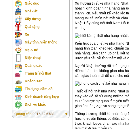
Xu hướng thiết kế nhà hàng Nhật
Giáo dục
hoạch kinh doanh nhà hàng ăn uống
Nhà đất
thanh lịch. Nếu thiết kế khéo léo
mang lại cái nhìn bắt mắt và cả
Xây dựng
Nhật. Hãy cùng nội thất Nam Hà th
Quà tặng
cho bạn!
Xe
Máy tính, viễn thông
Kiến trúc của thiết kế nhà hàng 
năng tính toán khéo léo, chuẩn xác
Mẹ & bé
nhà hàng. Bên cạnh đó phải kết hợ
Điện thoại
được yêu cầu về tính thẩm mỹ và c
Quảng cáo
Người Nhật thường rất chú trọng tr
điểm nhấn cho không gian nhà hà
Trang trí nội thất
cảm giác thoải mái dễ chịu cho 
Khách sạn
Tín dụng, cầm đồ
Thiết kế nội thất nhà hàng Nhật B
thay vào đó sẽ sử dụng những món
Kinh doanh tổng hợp
thu hút được sự quan tâm yêu mến 
Dịch vụ khác
gian ăn uống đẹp và sang trọng sẽ 
Thông thường, thiết kế nhà hàng 
Quảng cáo
0915 32 6788
hướng truyền thống, cổ điển, có n
thực khách bước chân vào nhà hà
làm mất đi giá trị vốn có.