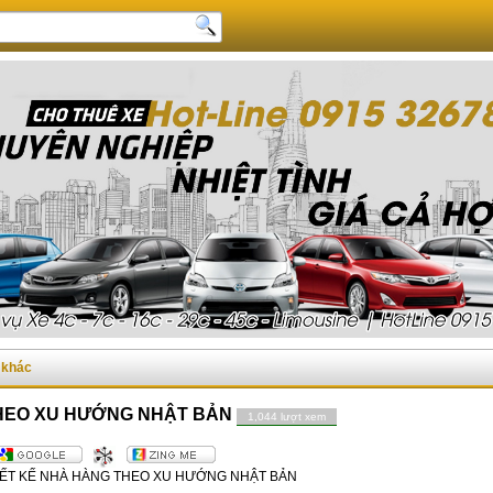
c khác
THEO XU HƯỚNG NHẬT BẢN
1,044 lượt xem
IẾT KẾ NHÀ HÀNG THEO XU HƯỚNG NHẬT BẢN