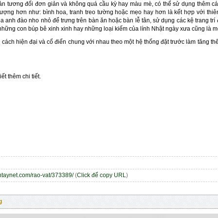
ản tương đối đơn giản và không quá cầu kỳ hay màu mè, có thể sử dụng thêm các t
tượng hơn như: bình hoa, tranh treo tường hoặc mẹo hay hơn là kết hợp với thi
anh đào nho nhỏ để trưng trên bàn ăn hoặc bàn lễ tân, sử dụng các kệ trang tr
hững con búp bê xinh xinh hay những loại kiếm của lính Nhật ngày xưa cũng là m
g cách hiện đại và cổ điển chung với nhau theo một hệ thống đặt trước làm tăng th
ết thêm chi tiết.
entaynet.com/rao-vat/373389/
(
Click để copy URL
)
g