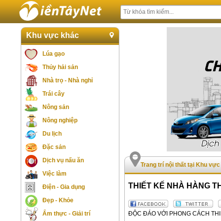
Khu vực khác
Lúa gạo
Thủy hải sản
Nhà trọ - Nhà nghỉ
Trái cây
Nông sản
Nông nghiệp
Du lịch
Đặc sản
Dịch vụ nấu ăn
Trang trí nội thất tại Khu vự
Việc làm
THIẾT KẾ NHÀ HÀNG 
Điện - Gia dụng
Đẹp - Khỏe
ĐỘC ĐÁO VỚI PHONG CÁCH TH
Ẩm thực - Giải trí