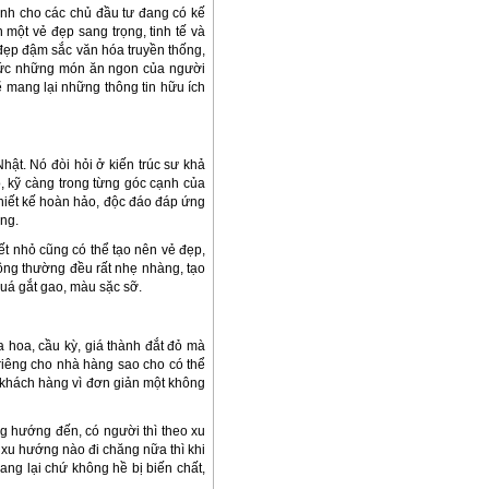
nh cho các chủ đầu tư đang có kế
 một vẻ đẹp sang trọng, tinh tế và
 đẹp đậm sắc văn hóa truyền thống,
thức những món ăn ngon của người
ẽ mang lại những thông tin hữu ích
ật. Nó đòi hỏi ở kiến trúc sư khả
éo, kỹ càng trong từng góc cạnh của
thiết kế hoàn hảo, độc đáo đáp ứng
ng.
iết nhỏ cũng có thể tạo nên vẻ đẹp,
ng thường đều rất nhẹ nhàng, tạo
uá gắt gao, màu sặc sỡ.
a hoa, cầu kỳ, giá thành đắt đỏ mà
riêng cho nhà hàng sao cho có thể
n khách hàng vì đơn giản một không
g hướng đến, có người thì theo xu
 xu hướng nào đi chăng nữa thì khi
g lại chứ không hề bị biến chất,