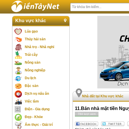
Khu vực khác
Lúa gạo
Thủy hải sản
Nhà trọ - Nhà nghỉ
Trái cây
Nông sản
Nông nghiệp
Du lịch
Đặc sản
Dịch vụ nấu ăn
Nhà đất tại Khu vực khác
Việc làm
11.Bán nhà mặt tiền Ngu
Điện - Gia dụng
784 lượt xem
Đẹp - Khỏe
Ẩm thực - Giải trí