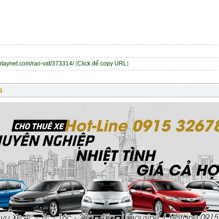
entaynet.com/rao-vat/373314/
(
Click để copy URL
)
g