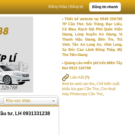
Đăng nhập
|
Đăng ký
Đăng tin nhanh
-
Thiết kế website tại 0949 256788
TP Cần Thơ, Sóc Trăng, Bạc Liêu,
Cà Mau, Rạch Giá Phú Quốc Kiên
Giang, Long Xuyên An Giang, Vị
Thanh Hậu Giang, Bến Tre, Trà
Vinh, Tân An Long An, Vĩnh Long,
Sa Đéc Cao Lãnh Đồng Tháp, Mỹ
Tho Tiền Giang
-
Quảng cáo miễn phí trên Miền Tây
Net 0915 326788
Liên Kết
(?)
:
thiet ke web can tho
,
Chế biến xuất
khẩu lúa gạo Cần Thơ
,
Cho thuê
máy Photocopy Cần Thơ
,
Khu vực khác
 đầu tư, LH 0931331238