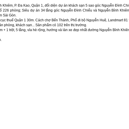
ỉnh Khiêm, P. Đa Kao, Quận 1, đối diện dự án khách sạn 5 sao góc Nguyễn Đình Ch
 số 226 phòng; Siêu dự án 34 tầng góc Nguyễn Đình Chiểu và Nguyễn Bỉnh Khiêm.
âm Sài Gòn.
cục thuế Quận 1 30m. Cách chợ Bến Thành, Phố đi bộ Nguyễn Huệ, Landmart 81 t
ăn phòng, khách sạn... Sản phẩm có 102 trên thị trường.
ầm + 1 trệt, 5 tầng, vỉa hè rộng, hướng và làn xe đẹp nhất đường Nguyễn Bỉnh Khiê
n.