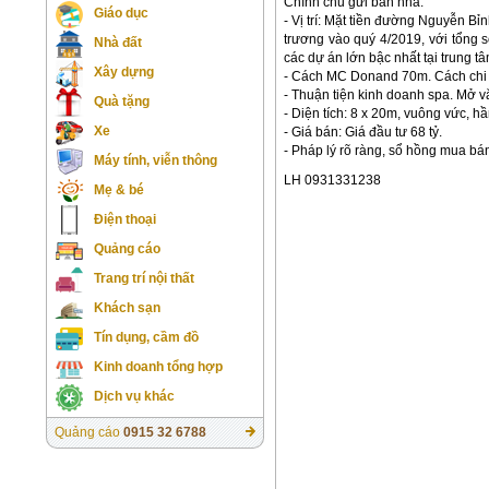
Chính chủ gửi bán nhà.
Giáo dục
- Vị trí: Mặt tiền đường Nguyễn B
trương vào quý 4/2019, với tổng
Nhà đất
các dự án lớn bậc nhất tại trung t
Xây dựng
- Cách MC Donand 70m. Cách chi 
- Thuận tiện kinh doanh spa. Mở v
Quà tặng
- Diện tích: 8 x 20m, vuông vức, h
Xe
- Giá bán: Giá đầu tư 68 tỷ.
- Pháp lý rõ ràng, sổ hồng mua bá
Máy tính, viễn thông
LH 0931331238
Mẹ & bé
Điện thoại
Quảng cáo
Trang trí nội thất
Khách sạn
Tín dụng, cầm đồ
Kinh doanh tổng hợp
Dịch vụ khác
Quảng cáo
0915 32 6788