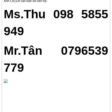
Anh Chị Em cần bán xin liên hệ:
Ms.Thu 098 5855
949
Mr.Tân 0796539
779