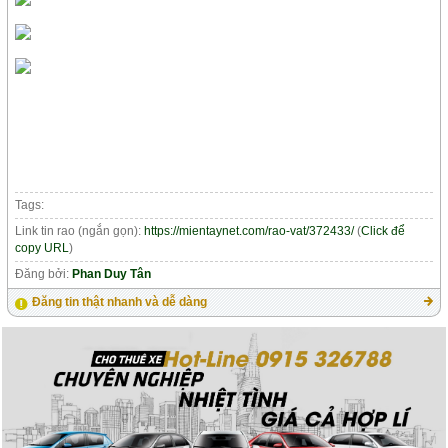
Tags:
Link tin rao (ngắn gọn):
https://mientaynet.com/rao-vat/372433/
(
Click để
copy URL
)
Đăng bởi:
Phan Duy Tân
Đăng tin thật nhanh và dễ dàng