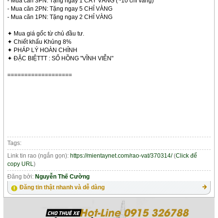
- Mua căn 3PN: Tặng ngay 1 CÂY VÀNG (~10 chỉ vàng)
- Mua căn 2PN: Tặng ngay 5 CHỈ VÀNG
- Mua căn 1PN: Tặng ngay 2 CHỈ VÀNG
✦ Mua giá gốc từ chủ đầu tư.
✦ Chiết khấu Khủng️ ️8%
✦ PHÁP LÝ HOÀN CHỈNH
✦ ĐẶC BIỆTTT : SỔ HỒNG "VĨNH VIỄN"
===================
Tags:
Link tin rao (ngắn gọn):
https://mientaynet.com/rao-vat/370314/
(
Click để
copy URL
)
Đăng bởi:
Nguyễn Thế Cường
Đăng tin thật nhanh và dễ dàng