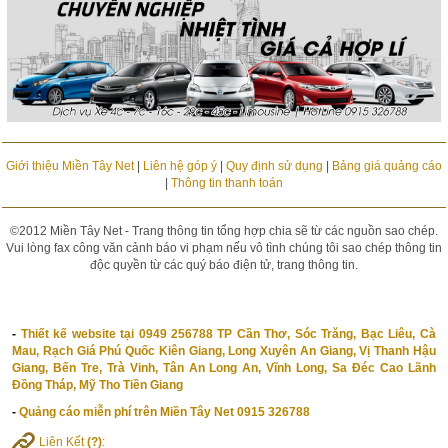
Giới thiệu Miền Tây Net
|
Liên hệ góp ý
|
Quy định sử dụng
|
Bảng giá quảng cáo
|
Thông tin thanh toán
©2012 Miền Tây Net - Trang thông tin tổng hợp chia sẽ từ các nguồn sao chép.
Vui lòng fax công văn cảnh báo vi phạm nếu vô tình chúng tôi sao chép thông tin
độc quyền từ các quý báo điện tử, trang thông tin.
-
Thiết kế website tại 0949 256788 TP Cần Thơ, Sóc Trăng, Bạc Liêu, Cà
Mau, Rạch Giá Phú Quốc Kiên Giang, Long Xuyên An Giang, Vị Thanh Hậu
Giang, Bến Tre, Trà Vinh, Tân An Long An, Vĩnh Long, Sa Đéc Cao Lãnh
Đồng Tháp, Mỹ Tho Tiền Giang
-
Quảng cáo miễn phí trên Miền Tây Net 0915 326788
Liên Kết
(?)
: