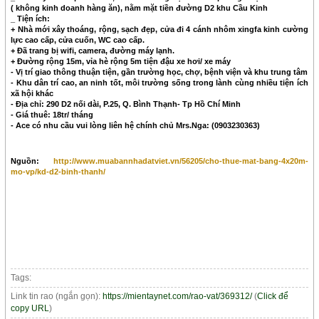
( không kinh doanh hàng ăn), nằm mặt tiền đường D2 khu Cầu Kinh
_ Tiện ích:
+ Nhà mới xây thoáng, rộng, sạch đẹp, cửa đi 4 cánh nhôm xingfa kinh cường
lực cao cấp, cửa cuốn, WC cao cấp.
+ Đã trang bị wifi, camera, đường máy lạnh.
+ Đường rộng 15m, vỉa hè rộng 5m tiện đậu xe hơi/ xe máy
- Vị trí giao thông thuận tiện, gần trường học, chợ, bệnh viện và khu trung tâm
- Khu dân trí cao, an ninh tốt, môi trường sống trong lành cùng nhiều tiện ích
xã hội khác
- Địa chỉ: 290 D2 nối dài, P.25, Q. Bình Thạnh- Tp Hồ Chí Minh
- Giá thuê: 18tr/ tháng
- Ace có nhu cầu vui lòng liên hệ chính chủ Mrs.Nga: (0903230363)
Nguồn:
http://www.muabannhadatviet.vn/56205/cho-thue-mat-bang-4x20m-
mo-vp/kd-d2-binh-thanh/
Tags:
Link tin rao (ngắn gọn):
https://mientaynet.com/rao-vat/369312/
(
Click để
copy URL
)