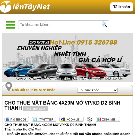
Tài khoản
Nhà đất tại Khu vực khác
CHO THUÊ MẶT BẰNG 4X20M MỞ VP/KD D2 BÌNH
THẠNH
441 lượt xem
CHO THUÊ MẶT BẰNG 4X20M MỞ VP/KD D2 BÌNH THẠNH
Thành phố Hồ Chí Minh
_ Nhà xây cao cấp 4mx20m, cho thuê tầng trệt mở văn phòng hoặc kinh doanh