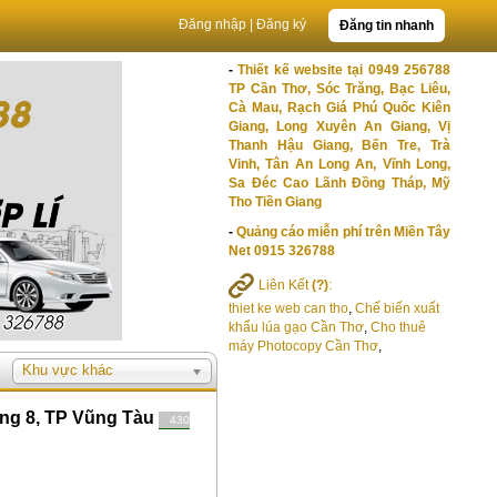
Đăng nhập
|
Đăng ký
Đăng tin nhanh
-
Thiết kế website tại 0949 256788
TP Cần Thơ, Sóc Trăng, Bạc Liêu,
Cà Mau, Rạch Giá Phú Quốc Kiên
Giang, Long Xuyên An Giang, Vị
Thanh Hậu Giang, Bến Tre, Trà
Vinh, Tân An Long An, Vĩnh Long,
Sa Đéc Cao Lãnh Đồng Tháp, Mỹ
Tho Tiền Giang
-
Quảng cáo miễn phí trên Miền Tây
Net 0915 326788
Liên Kết
(?)
:
thiet ke web can tho
,
Chế biến xuất
khẩu lúa gạo Cần Thơ
,
Cho thuê
máy Photocopy Cần Thơ
,
Khu vực khác
ng 8, TP Vũng Tàu
430