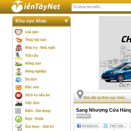
Khu vực khác
Lúa gạo
Thủy hải sản
Nhà trọ - Nhà nghỉ
Trái cây
Nông sản
Nông nghiệp
Du lịch
Đặc sản
Dịch vụ nấu ăn
Nhà đất tại Khu vực khác
Việc làm
Sang Nhượng Cửa Hàng 
Điện - Gia dụng
lượt xem
Đẹp - Khỏe
Ẩm thực - Giải trí