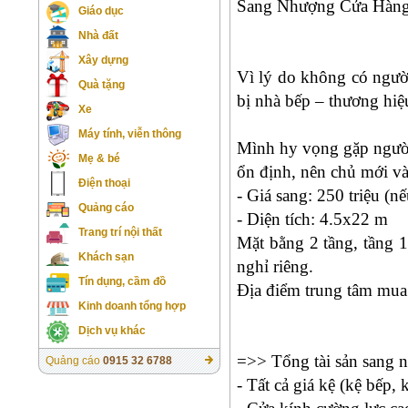
Sang Nhượng Cửa Hàng
Giáo dục
Nhà đất
Xây dựng
Vì lý do không có người
Quà tặng
bị nhà bếp – thương hiệ
Xe
Máy tính, viễn thông
Mình hy vọng gặp người
Mẹ & bé
ổn định, nên chủ mới vào
Điện thoại
- Giá sang: 250 triệu (n
Quảng cáo
- Diện tích: 4.5x22 m
Trang trí nội thất
Mặt bằng 2 tầng, tầng 1
Khách sạn
nghỉ riêng.
Tín dụng, cầm đồ
Địa điểm trung tâm mua
Kinh doanh tổng hợp
Dịch vụ khác
=>> Tổng tài sản sang 
Quảng cáo
0915 32 6788
- Tất cả giá kệ (kệ bếp,