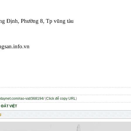
ng Định, Phường 8, Tp vũng tàu
ngsan.info.vn
entaynet.com/rao-vat/368194/
(
Click để copy URL
)
ĐẤT VIỆT
g