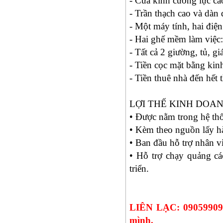
- Cửa kính cường lực ca
- Trần thạch cao và dàn
- Một máy tính, hai điệ
- Hai ghế mềm làm việc
- Tất cả 2 giường, tủ, gi
- Tiền cọc mặt bằng ki
- Tiền thuê nhà đến hết
LỢI THẾ KINH DOA
• Được nằm trong hệ thố
• Kèm theo nguồn lấy hàn
• Ban đầu hỗ trợ nhân v
• Hỗ trợ chạy quảng cá
triển.
LIÊN LẠC: 0905990936
mình.