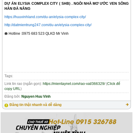
DỰ ÁN ELYSIA COMPLEX CITY ( SHB) . NGÔI NHÀ MƠ ƯỚC VEN SÔNG
HÀN ĐÀ NẴNG
https://huuvinhland.com/du-an/elysia-complex-city/
http://datmientrung247.com/du-an/elysia-complex-city/
☎️
Hotline :0975 683 523 QLKD Mr Vinh
Tags:
Link tin rao (ngắn gọn):
https://mientaynet.com/rao-vat/366329/
(
Click để
copy URL
)
Đăng bởi:
Nguyen Huu Vinh
Đăng tin thật nhanh và dễ dàng