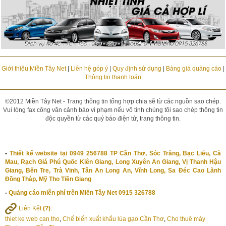
Giới thiệu Miền Tây Net
|
Liên hệ góp ý
|
Quy định sử dụng
|
Bảng giá quảng cáo
|
Thông tin thanh toán
©2012 Miền Tây Net - Trang thông tin tổng hợp chia sẽ từ các nguồn sao chép.
Vui lòng fax công văn cảnh báo vi phạm nếu vô tình chúng tôi sao chép thông tin
độc quyền từ các quý báo điện tử, trang thông tin.
-
Thiết kế website tại 0949 256788 TP Cần Thơ, Sóc Trăng, Bạc Liêu, Cà
Mau, Rạch Giá Phú Quốc Kiên Giang, Long Xuyên An Giang, Vị Thanh Hậu
Giang, Bến Tre, Trà Vinh, Tân An Long An, Vĩnh Long, Sa Đéc Cao Lãnh
Đồng Tháp, Mỹ Tho Tiền Giang
-
Quảng cáo miễn phí trên Miền Tây Net 0915 326788
Liên Kết
(?)
:
thiet ke web can tho
,
Chế biến xuất khẩu lúa gạo Cần Thơ
,
Cho thuê máy