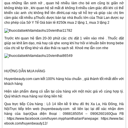
qua những lần sinh nở , quan hệ nhiều làm cho bé em cũng bị giãn nở
không khép kín , khi quan hệ sẽ mất đi không ít nhiều cảm giác đôi khi có thể
khiến các anh chị không thể lên đỉnhLoại này sẽ hỗ trợ và giúp các chị tìm
cảm giác rất nhiều ạThuốc được bán tại nhà thuốc lớn của Thái Lan được sự
cho phép của Sở Y Tế Giá bán lẻ #250k mua 2 tặng 1, mua 3 tặng 2
Trước khi quan hệ tầm 20-30 phút các chị đặt 1 viên vào nhé . Thuốc đặt
giúp se khít âm dạo, mà hay cái qhe xong khí hư hôi vi khuẩn bên trong bebe
của chị sẽ tự tống khứ và đào thải ra sạch sẽ. Khoẻ mẹ lẫn con nhe
HƯỚNG DẪN MUA HÀNG
Huyenbeauty.com cam kết 100% hàng hóa chuẩn , giá thành tốt nhất đến với
khách hàng
Hiện sản phẩm đang có sẵn tại cửa hàng với một mức giá vô cùng hợp lý.
Quý khách mua hàng vui lòng liên hệ:
Qua trực tiếp Cửa hàng : Lô 14 liền kề 9 khu đô thị Xa La, Hà Đông, Hà
NộiTrực tiếp trên web (huyenbeauty.com sẽ liên lạc lại để xác nhận đơn
hàng của bạn)Qua điện thoại : 0988185054 – 0906260160Qua FB
: https://www.facebook.com/huyen.myphamthailanFanepage: https://www.fac
ebook.com/huyenbeauty12/