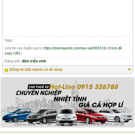
Tags:
Link tin rao (ngắn gọn):
https://mientaynet.com/rao-vat/365315/
(
Click để
copy URL
)
Đăng bởi:
đàm triệu vinh
Đăng tin thật nhanh và dễ dàng