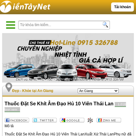
Tài khoản
Đẹp - Khỏe tại An Giang
Thuốc Đặt Se Khít Âm Đạo Hủ 10 Viên Thái Lan
1,018
lượt xem
Mô tả
Thuốc Đặt Se Khít Âm Đạo Hủ 10 Viên Thái LanXuất Xứ:Thái LanPhụ nữ đã