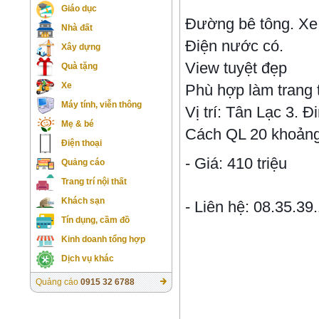
Giáo dục
Đường bê tông. Xe 
Nhà đất
Điện nước có.
Xây dựng
View tuyệt đẹp
Quà tặng
Xe
Phù hợp làm trang t
Máy tính, viễn thông
Vị trí: Tân Lạc 3. 
Mẹ & bé
Cách QL 20 khoản
Điện thoại
- Giá: 410 triệu
Quảng cáo
Trang trí nội thất
Khách sạn
- Liên hệ: 08.35.39
Tín dụng, cầm đồ
Kinh doanh tổng hợp
Dịch vụ khác
Quảng cáo
0915 32 6788