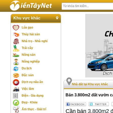
Khu vực khác
Lúa gạo
Thủy hải sản
Nhà trọ - Nhà nghỉ
Trái cây
Nông sản
Nông nghiệp
Du lịch
Đặc sản
Dịch vụ nấu ăn
Nhà đất tại Khu vực khác
Việc làm
Bán 3.800m2 đất vườn caf
Điện - Gia dụng
Đẹp - Khỏe
Ẩm thực - Giải trí
Cần bán
3.800m2 đ