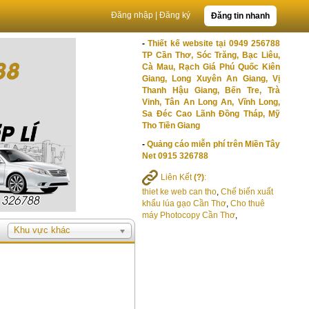
Đăng nhập
|
Đăng ký
Đăng tin nhanh
-
Thiết kế website tại 0949 256788
TP Cần Thơ, Sóc Trăng, Bạc Liêu,
Cà Mau, Rạch Giá Phú Quốc Kiên
Giang, Long Xuyên An Giang, Vị
Thanh Hậu Giang, Bến Tre, Trà
Vinh, Tân An Long An, Vĩnh Long,
Sa Đéc Cao Lãnh Đồng Tháp, Mỹ
Tho Tiền Giang
-
Quảng cáo miễn phí trên Miền Tây
Net 0915 326788
Liên Kết
(?)
:
thiet ke web can tho
,
Chế biến xuất
khẩu lúa gạo Cần Thơ
,
Cho thuê
máy Photocopy Cần Thơ
,
Khu vực khác