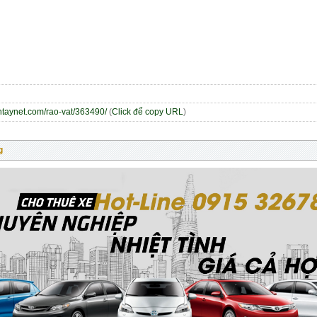
entaynet.com/rao-vat/363490/
(
Click để copy URL
)
g