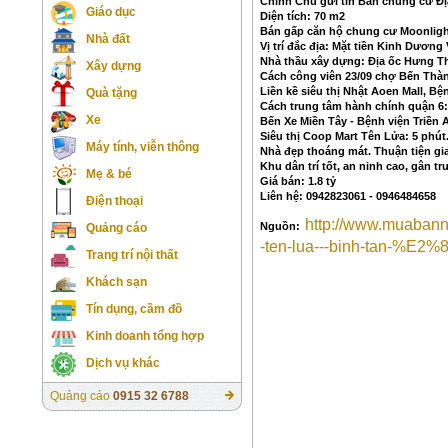
Chính Chủ gửi tin Bán chung cư Đị
Giáo dục
Diện tích: 70 m2
Bán gấp căn hộ chung cư Moonlight
Nhà đất
Vị trí đắc địa: Mặt tiền Kinh Dương
Nhà thầu xây dựng: Địa ốc Hưng T
Xây dựng
Cách công viên 23/09 chợ Bến Thàn
Liền kề siêu thị Nhật Aoen Mall, Bện
Quà tặng
Cách trung tâm hành chính quận 6:
Xe
Bến Xe Miền Tây - Bệnh viện Triền A
Siêu thị Coop Mart Tên Lửa: 5 phút
Máy tính, viễn thông
Nhà đẹp thoáng mát. Thuận tiện giao
Khu dân trí tốt, an ninh cao, gân tr
Mẹ & bé
Giá bán: 1.8 tỷ
Liên hệ: 0942823061 -
0946484658
Điện thoại
http://www.muabannh
Nguồn:
Quảng cáo
-ten-lua---binh-tan-%E2%
Trang trí nội thất
Khách sạn
Tín dụng, cầm đồ
Kinh doanh tổng hợp
Dịch vụ khác
Quảng cáo
0915 32 6788