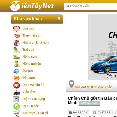
Khu vực khác
Lúa gạo
Thủy hải sản
Nhà trọ - Nhà nghỉ
Trái cây
Nông sản
Nông nghiệp
Du lịch
Đặc sản
Dịch vụ nấu ăn
Nhà đất tại Khu vực khác
Việc làm
Chính Chủ gửi tin Bán c
Điện - Gia dụng
Minh
437 lượt xem
Đẹp - Khỏe
Ẩm thực - Giải trí