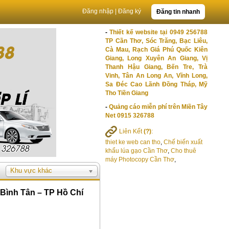
Đăng nhập
|
Đăng ký
Đăng tin nhanh
-
Thiết kế website tại 0949 256788
TP Cần Thơ, Sóc Trăng, Bạc Liêu,
Cà Mau, Rạch Giá Phú Quốc Kiên
Giang, Long Xuyên An Giang, Vị
Thanh Hậu Giang, Bến Tre, Trà
Vinh, Tân An Long An, Vĩnh Long,
Sa Đéc Cao Lãnh Đồng Tháp, Mỹ
Tho Tiền Giang
-
Quảng cáo miễn phí trên Miền Tây
Net 0915 326788
Liên Kết
(?)
:
thiet ke web can tho
,
Chế biến xuất
khẩu lúa gạo Cần Thơ
,
Cho thuê
máy Photocopy Cần Thơ
,
Khu vực khác
 Bình Tân – TP Hồ Chí