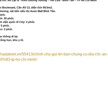
a chỉ: An Lạc A - Kinh Dương Vương - Tên Lửa - Bình Tân – TP Hồ Chí Minh
 Boulevard, Căn A5-13, diện tích 69.5m2.
 Vương, sát bên siêu thị Aoen Mall Bình Tân.
hịnh.
h: 20 phút.
h viện quốc tế City: 2 phút.
 5 phút.
n: 2 phút.
.
 thông đi lại.
ường học, khu y tế.
adatviet.vn/55413/chinh-chu-gui-tin-ban-chung-cu-dia-chi:-an-
80%93-tp-ho-chi-minh/