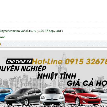
entaynet.com/rao-vat/361576/
(
Click để copy URL
)
Xanh
g