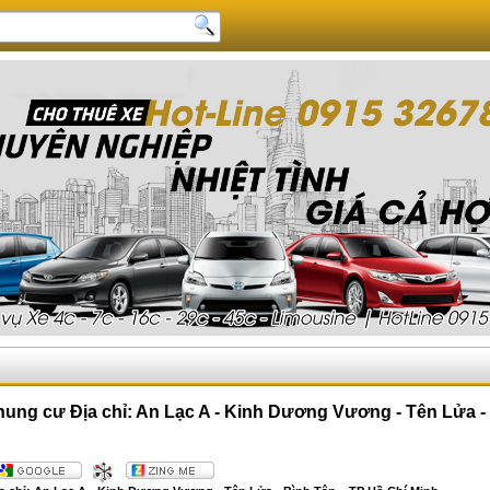
hung cư Địa chỉ: An Lạc A - Kinh Dương Vương - Tên Lửa -