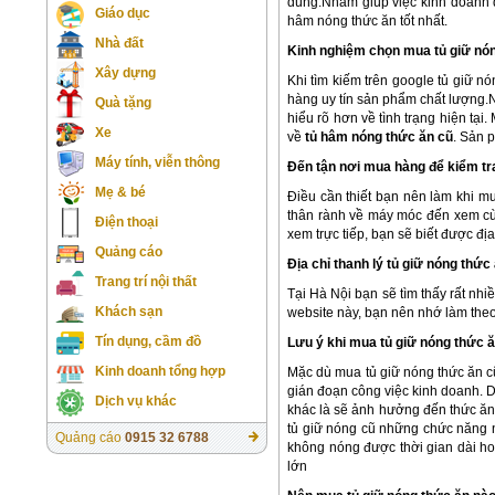
dùng.Nhằm giúp việc kinh doanh q
Giáo dục
hâm nóng thức ăn tốt nhất.
Nhà đất
Kinh nghiệm chọn mua tủ giữ nón
Xây dựng
Khi tìm kiếm trên google tủ giữ nó
hàng uy tín sản phẩm chất lượng.N
Quà tặng
hiểu rõ hơn về tình trạng hiện tạ
Xe
về
tủ hâm nóng thức ăn cũ
. Sản 
Máy tính, viễn thông
Đến tận nơi mua hàng để kiểm t
Mẹ & bé
Điều cần thiết bạn nên làm khi 
thân rành về máy móc đến xem cù
Điện thoại
xem trực tiếp, bạn sẽ biết được đị
Quảng cáo
Địa chỉ thanh lý tủ giữ nóng thức 
Trang trí nội thất
Tại Hà Nội bạn sẽ tìm thấy rất nh
Khách sạn
website này, bạn nên nhớ làm the
Tín dụng, cầm đồ
Lưu ý khi mua tủ giữ nóng thức 
Kinh doanh tổng hợp
Mặc dù mua tủ giữ nóng thức ăn cũ
gián đoạn công việc kinh doanh. 
Dịch vụ khác
khác là sẽ ảnh hưởng đến thức ăn 
tủ giữ nóng cũ những chức năng 
Quảng cáo
0915 32 6788
không nóng được thời gian dài ho
lớn