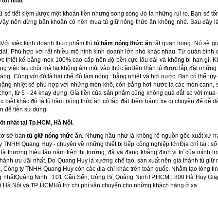
tốt nhất
 sẽ tiết kiệm được một khoản tiền nhưng song song đó là những rủi ro. Bạn sẽ t
 Vậy nên đừng băn khoăn có nên mua tủ giữ nóng thức ăn không nhé. Sau đây 
n
Với việc kinh doanh thực phẩm thì
tủ hâm nóng thức ăn
rất quan trọng. Nó sẽ g
 dài. Phù hợp với rất nhiều mô hình kinh doanh lớn nhỏ khác nhau. Từ quán bình
ợc thiết kế bằng inox 100% cao cấp nên độ bền cực lâu dài và không bị han gỉ. 
ng việc lau chùi mà lại không ám mùi vào thức ănBên thân tủ được lắp đặt những n
áng. Cùng với đó là hai chế độ làm nóng : bằng nhiệt và hơi nước. Bạn có thể tù
ằng nhiệt sẽ phù hợp với những món khô, còn bằng hơi nước là các món canh, sú
chọn, từ 5 - 24 khay đựng. Gía tiền của sản phẩm cũng không quá đắt so với mua 
c biệt khác đó là tủ hâm nóng thức ăn có lắp đặt thêm bánh xe di chuyển để dễ d
n để tiện sử dụng
ốt nhất tại Tp.HCM, Hà Nội.
 cơ sở bán
tủ giữ nóng thức ăn
. Nhưng hầu như là không rõ nguồn gốc xuất xứ hay
y TNHH Quang Huy - chuyên về những thiết bị bếp công nghiệp lớnĐịa chỉ tại : s
à thương hiệu lâu năm trên thị trường, đã và đang khẳng định vị trí của mình 
thành ưu đãi nhất. Do Quang Huy là xưởng chế tạo, sản xuất nên giá thành tủ giữ
a, Công ty TNHH Quang Huy còn các địa chỉ khác trên toàn quốc. Nhằm tạo lòng ti
ng nhấtQuảng Ninh : 101 Cầu Sến, Uông Bí, Quảng NinhTP.HCM : 800 Hà Huy Giap
 Hà Nội và TP. HCMHỗ trợ chi phí vận chuyển cho những khách hàng ở xa