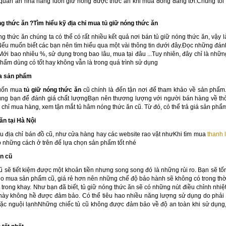
uán ăn nhà hàng luôn giữ nóng được thức ăn khi mùa đông đang tới.Chúng tôi g
g thức ăn ?
Tìm hiểu kỹ địa chỉ mua tủ giữ nóng thức ăn
ng thức ăn chúng ta có thể có rất nhiều kết quả nơi bán tủ giữ nóng thức ăn, vậy 
ếu muốn biết các bạn nên tìm hiểu qua một vài thông tin dưới đây.Đọc những đán
i. Mới bao nhiêu %, sử dụng trong bao lâu, mua tại đâu ...Tuy nhiên, đây chỉ là nh
phẩm dùng có tốt hay không vẫn là trong quá trình sử dụng
ra sản phẩm
muốn mua
tủ giữ nóng thức ăn
cũ chính là đến tận nơi để tham khảo về sản phẩm
ng bạn để đánh giá chất lượngBạn nên thương lượng với người bán hàng về th
a chỉ mua hàng, xem tận mắt tủ hâm nóng thức ăn cũ. Từ đó, có thể trả giá sản phẩm
ăn tại Hà Nội
iều địa chỉ bán đồ cũ, như cửa hàng hay các website rao vặt nhưKhi tìm mua
thanh 
o những cách ở trên để lựa chọn sản phẩm tốt nhé
ăn cũ
 sẽ tiết kiệm được một khoản tiền nhưng song song đó là những rủi ro. Bạn sẽ t
Do mua sản phẩm cũ, giá rẻ hơn nên những chế độ bảo hành sẽ không có trong thờ
trong khay. Như bạn đã biết, tủ giữ nóng thức ăn sẽ có những nút điều chỉnh nhiệ
này không hề được đảm bảo. Có thể tiêu hao nhiều năng lượng sử dụng do phải đ
ặc nguội lạnhNhững chiếc tủ cũ không được đảm bảo về độ an toàn khi sử dụng, có