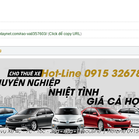
entaynet.com/rao-vat/357603/
(
Click để copy URL
)
g