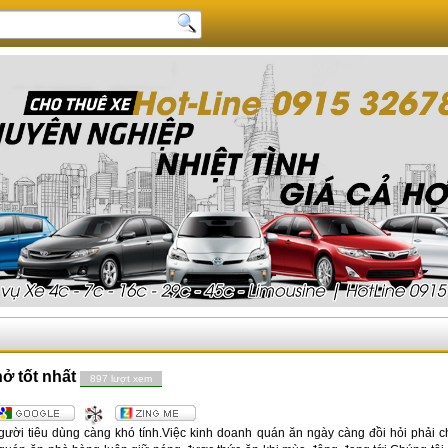
hở tốt nhất
897 lượt xem
người tiêu dùng càng khó tính.Việc kinh doanh quán ăn ngày càng đồi hỏi phải 