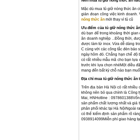
Nên mua tủ giữ nóng thức ăn nào 
Mặc dù mua tủ giữ nóng thức ăn cũ
gián đoạn công việc kinh doanh.
nóng thức ăn
mới thay vì tủ cũ
Ưu điểm của tủ giữ nóng thức ă
dù bạn để trong khoảng thời gian
ăn doanh nghiệp ...Đồng thời, đư
được làm từ inox. Vừa dễ dàng tro
C cùng với các công tắc đèn báo s
ngày hôm đó. Chẳng hạn chế độ b
có rất nhiều mẫu mã cho bạn lựa 
trước khi lựa chọn nhéMột điều đặ
mang đến bất kỳ chỗ nào bạn muố
Địa chỉ mua tủ giữ nóng thức ăn t
Trên địa bàn Hà Nội có rất nhiều
không nên bỏ qua chính là Công t
Mai, HNHotline : 0978601388Vốn l
sản phẩm chất lượng nhất và giá 
phân phối khác tại Hà NộiNgoài r
có thể kiểm định sản phẩm rõ rà
0938914099Miễn phí giao hàng tại