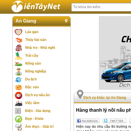
An Giang
Lúa gạo
Thủy hải sản
Nhà trọ - Nhà nghỉ
Trái cây
Nông sản
Nông nghiệp
Du lịch
Đặc sản
Dịch vụ nấu ăn
Dịch vụ khác tại An Giang
Việc làm
Hàng thanh lý nồi nấu p
Điện - Gia dụng
Đẹp - Khỏe
Hiện nay do nhu cầu thì trường 
Ẩm thực - Giải trí