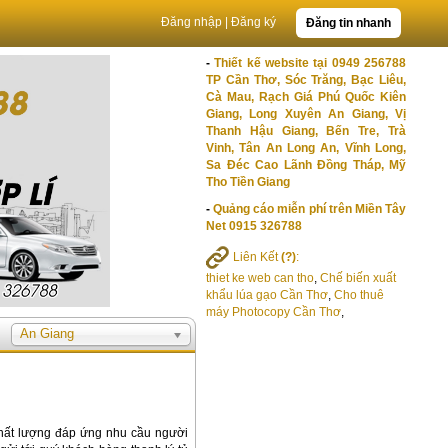
Đăng nhập
|
Đăng ký
Đăng tin nhanh
-
Thiết kế website tại 0949 256788
TP Cần Thơ, Sóc Trăng, Bạc Liêu,
Cà Mau, Rạch Giá Phú Quốc Kiên
Giang, Long Xuyên An Giang, Vị
Thanh Hậu Giang, Bến Tre, Trà
Vinh, Tân An Long An, Vĩnh Long,
Sa Đéc Cao Lãnh Đồng Tháp, Mỹ
Tho Tiền Giang
-
Quảng cáo miễn phí trên Miền Tây
Net 0915 326788
Liên Kết
(?)
:
thiet ke web can tho
,
Chế biến xuất
khẩu lúa gạo Cần Thơ
,
Cho thuê
máy Photocopy Cần Thơ
,
An Giang
chất lượng đáp ứng nhu cầu người