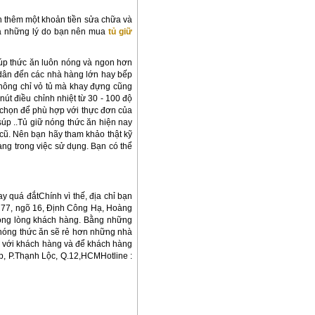
ốn thêm một khoản tiền sửa chữa và
là những lý do bạn nên mua
tủ giữ
iúp thức ăn luôn nóng và ngon hơn
 dân đến các nhà hàng lớn hay bếp
Không chỉ vỏ tủ mà khay đựng cũng
út điều chỉnh nhiệt từ 30 - 100 độ
y chọn để phù hợp với thực đơn của
p ..Tủ giữ nóng thức ăn hiện nay
cũ. Nên bạn hãy tham khảo thật kỹ
àng trong việc sử dụng. Bạn có thể
 quá đắtChính vì thế, địa chỉ bạn
ố 77, ngõ 16, Định Công Hạ, Hoàng
trong lòng khách hàng. Bằng những
 nóng thức ăn sẽ rẻ hơn những nhà
n với khách hàng và để khách hàng
, P.Thạnh Lộc, Q.12,HCMHotline :