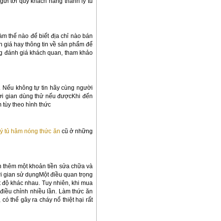
ửi tới quý khách hàng thanh lý tủ
làm thế nào để biết địa chỉ nào bán
h giá hay thông tin về sản phẩm để
ững đánh giá khách quan, tham khảo
. Nếu không tự tin hãy cùng người
ời gian dùng thử nếu đượcKhi đến
 tùy theo hình thức
lý tủ hâm nóng thức ăn
cũ ở những
ốn thêm một khoản tiền sửa chữa và
i gian sử dụngMột điều quan trọng
t độ khác nhau. Tuy nhiên, khi mua
iều chỉnh nhiều lần. Làm thức ăn
 thể gây ra cháy nổ thiệt hại rất