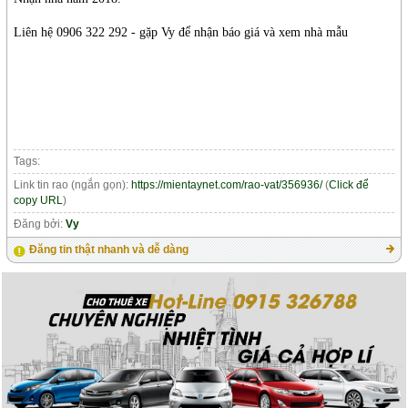
Liên hệ 0906 322 292 - gặp Vy để nhận báo giá và xem nhà mẫu
Tags:
Link tin rao (ngắn gọn):
https://mientaynet.com/rao-vat/356936/
(
Click để
copy URL
)
Đăng bởi:
Vy
Đăng tin thật nhanh và dễ dàng