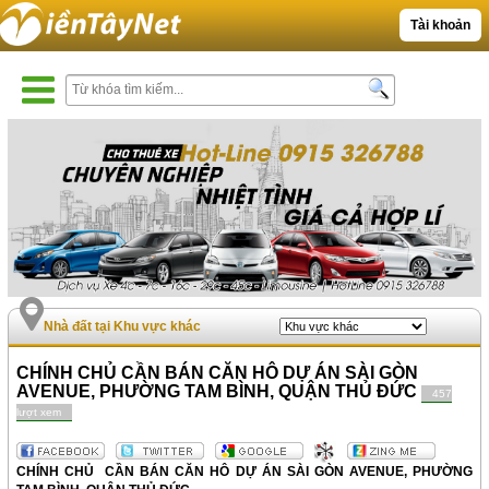
Tài khoản
Nhà đất tại Khu vực khác
CHÍNH CHỦ CẦN BÁN CĂN HÔ DỰ ÁN SÀI GÒN
AVENUE, PHƯỜNG TAM BÌNH, QUẬN THỦ ĐỨC
457
lượt xem
CHÍNH CHỦ CẦN BÁN CĂN HÔ DỰ ÁN SÀI GÒN AVENUE, PHƯỜNG