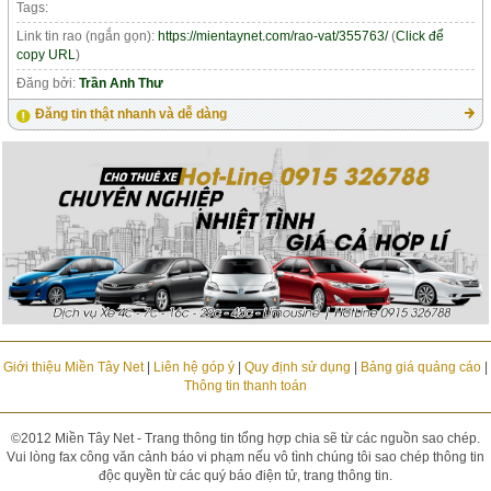
Tags:
Link tin rao (ngắn gọn):
https://mientaynet.com/rao-vat/355763/
(
Click để
copy URL
)
Đăng bởi:
Trần Anh Thư
Đăng tin thật nhanh và dễ dàng
Giới thiệu Miền Tây Net
|
Liên hệ góp ý
|
Quy định sử dụng
|
Bảng giá quảng cáo
|
Thông tin thanh toán
©2012 Miền Tây Net - Trang thông tin tổng hợp chia sẽ từ các nguồn sao chép.
Vui lòng fax công văn cảnh báo vi phạm nếu vô tình chúng tôi sao chép thông tin
độc quyền từ các quý báo điện tử, trang thông tin.