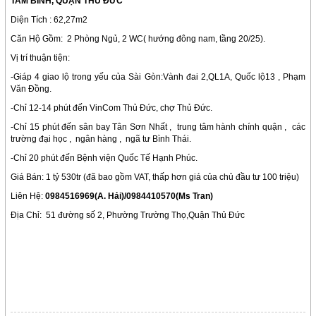
TAM BÌNH, QUẬN THỦ ĐỨC
Diện Tích : 62,27m2
Căn Hộ Gồm: 2 Phòng Ngủ, 2 WC( hướng đông nam, tầng 20/25).
Vị trí thuận tiện:
-Giáp 4 giao lộ trong yếu của Sài Gòn:Vành đai 2,QL1A, Quốc lộ13 , Phạm
Văn Đồng.
-Chỉ 12-14 phút đến VinCom Thủ Đức, chợ Thủ Đức.
-Chỉ 15 phút đến sân bay Tân Sơn Nhất , trung tâm hành chính quận , các
trường đại học , ngân hàng , ngã tư Bình Thái.
-Chỉ 20 phút đến Bệnh viện Quốc Tế Hạnh Phúc.
Giá Bán: 1 tỷ 530tr (đã bao gồm VAT, thấp hơn giá của chủ đầu tư 100 triệu)
Liên Hệ:
0984516969(A. Hải)/0984410570(Ms Tran)
Địa Chỉ: 51 đường số 2, Phường Trường Thọ,Quận Thủ Đức