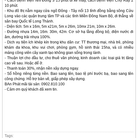
- Cách bệnh viện Nhi Đồng 3 15 phút đi xe máy, cách bệnh viện Chợ Rẫy 2
10 phút.
- Khu đô thị nằm ngay cửa ngõ Đông - Tây nối 13 tỉnh đồng bằng sông Cửu
Long vào các quận trung tâm TP và các tỉnh Miền Đông Nam Bộ, đi thẳng về
sân bay Quốc tế Long Thành.
- Diện tích: 5m x 16m, 5m x21m, 5m x 26m, 10mx 21m, 10m x 26m.
- Đường nhựa 14m, 16m. 30m, 42m. Cơ sở hạ tầng đồng bộ, điện nước đi
âm, đường trải nhựa 100%.
- Dịch vụ tiện ích khép kín trong khu dân cư: TT thương mại, nhà trẻ, phòng
khám đa khoa, khu vui chơi, phòng gym, hồ sinh thái 15ha, và có nhiều
mảng công viên cây xanh tạo không gian sống trong lành.
- Thuận lợi cho đầu tư, cho thuê văn phòng, kinh doanh các loại giá trị tăng
cao về sau. Hoặc để ở.
- Thanh toán 30%, nhận nền xây dựng ngay.
- Sổ hồng riêng từng nền. Bao sang tên, bao lệ phí trước bạ, bao sang tên
công chứng. Hỗ trợ bản vẽ, giấp phép xây dựng.
BAn Phát mãi tài sản: 0902.810.100
- Cảm ơn quý khách đã xem tin.
Tags: