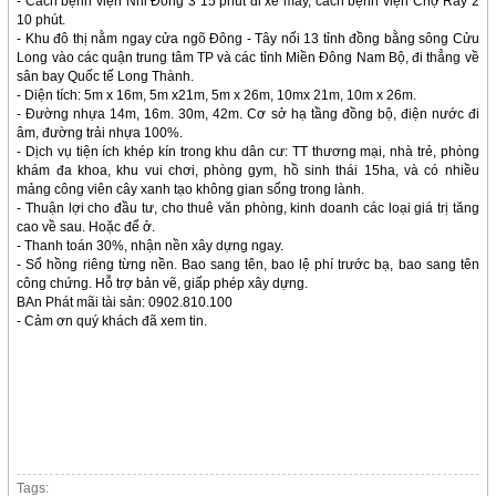
- Cách bệnh viện Nhi Đồng 3 15 phút đi xe máy, cách bệnh viện Chợ Rẫy 2
10 phút.
- Khu đô thị nằm ngay cửa ngõ Đông - Tây nối 13 tỉnh đồng bằng sông Cửu
Long vào các quận trung tâm TP và các tỉnh Miền Đông Nam Bộ, đi thẳng về
sân bay Quốc tế Long Thành.
- Diện tích: 5m x 16m, 5m x21m, 5m x 26m, 10mx 21m, 10m x 26m.
- Đường nhựa 14m, 16m. 30m, 42m. Cơ sở hạ tầng đồng bộ, điện nước đi
âm, đường trải nhựa 100%.
- Dịch vụ tiện ích khép kín trong khu dân cư: TT thương mại, nhà trẻ, phòng
khám đa khoa, khu vui chơi, phòng gym, hồ sinh thái 15ha, và có nhiều
mảng công viên cây xanh tạo không gian sống trong lành.
- Thuận lợi cho đầu tư, cho thuê văn phòng, kinh doanh các loại giá trị tăng
cao về sau. Hoặc để ở.
- Thanh toán 30%, nhận nền xây dựng ngay.
- Sổ hồng riêng từng nền. Bao sang tên, bao lệ phí trước bạ, bao sang tên
công chứng. Hỗ trợ bản vẽ, giấp phép xây dựng.
BAn Phát mãi tài sản: 0902.810.100
- Cảm ơn quý khách đã xem tin.
Tags: