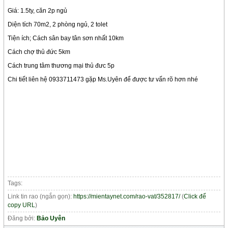
Giá: 1.5ty, căn 2p ngủ
Diện tích 70m2, 2 phòng ngủ, 2 tolet
Tiện ích; Cách sân bay tân sơn nhất 10km
Cách chợ thủ đức 5km
Cách trung tâm thương mại thủ đưc 5p
Chi tiết liên hệ 0933711473 gặp Ms.Uyên để được tư vấn rõ hơn nhé
Tags:
Link tin rao (ngắn gọn):
https://mientaynet.com/rao-vat/352817/
(
Click để
copy URL
)
Đăng bởi:
Bảo Uyên