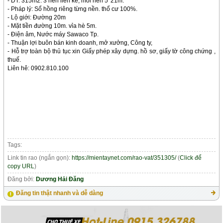
- DT: 315m2. 3 nền liền kề, mỗi nền 5*21m.
- Pháp lý: Sổ hồng riêng từng nền. thổ cư 100%.
- Lộ giới: Đường 20m
- Mặt tiền đường 10m. vỉa hè 5m.
- Điện âm, Nước máy Sawaco Tp.
- Thuận lợi buôn bán kinh doanh, mở xưởng, Công ty,
- Hỗ trợ toàn bộ thủ tục xin Giấy phép xây dựng. hồ sơ, giấy tờ công chứng ,
thuế.
Liên hê: 0902.810.100
Tags:
Link tin rao (ngắn gọn):
https://mientaynet.com/rao-vat/351305/
(
Click để
copy URL
)
Đăng bởi:
Dương Hải Đăng
Đăng tin thật nhanh và dễ dàng