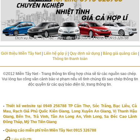
Giới thiệu Miền Tây Net
|
Liên hệ góp ý
|
Quy định sử dụng
|
Bảng giá quảng cáo
|
Thông tin thanh toán
©2012 Miền Tây Net - Trang thông tin tổng hợp chia sẽ từ các nguồn sao chép.
Vui lòng fax công văn cảnh báo vi phạm nếu vô tình chúng tôi sao chép thông tin
độc quyền từ các quý báo điện tử, trang thông tin.
-
Thiết kế website tại 0949 256788 TP Cần Thơ, Sóc Trăng, Bạc Liêu, Cà
Mau, Rạch Giá Phú Quốc Kiên Giang, Long Xuyên An Giang, Vị Thanh Hậu
Giang, Bến Tre, Trà Vinh, Tân An Long An, Vĩnh Long, Sa Đéc Cao Lãnh
Đồng Tháp, Mỹ Tho Tiền Giang
-
Quảng cáo miễn phí trên Miền Tây Net 0915 326788
Liên Kết
(?)
: