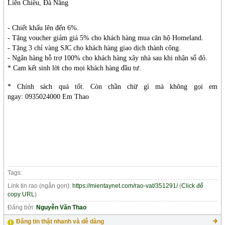
Liên Chiểu, Đà Nẵng
- Chiết khấu lên đến 6%.
- Tặng voucher giảm giá 5% cho khách hàng mua căn hộ Homeland.
- Tặng 3 chỉ vàng SJC cho khách hàng giao dịch thành công.
- Ngân hàng hỗ trợ 100% cho khách hàng xây nhà sau khi nhận sổ đỏ.
* Cam kết sinh lời cho mọi khách hàng đầu tư.
* Chính sách quá tốt. Còn chần chừ gì mà không gọi em
ngay:
0935024000 Em Thao
Tags:
Link tin rao (ngắn gọn):
https://mientaynet.com/rao-vat/351291/
(
Click để
copy URL
)
Đăng bởi:
Nguyễn Văn Thao
Đăng tin thật nhanh và dễ dàng