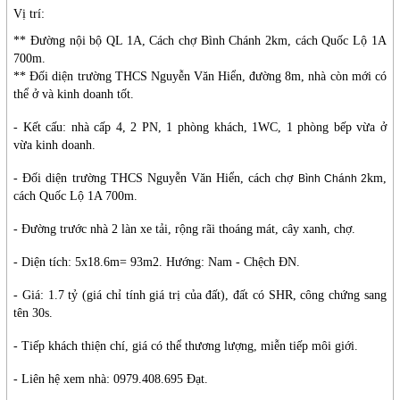
Vị trí:
** Đường nội bộ QL 1A, Cách chợ Bình Chánh 2km, cách Quốc Lộ 1A
700m.
** Đối diện trường THCS Nguyễn Văn Hiển, đường 8m, nhà còn mới có
thể ở và kinh doanh tốt.
- Kết cấu: nhà cấp 4, 2 PN, 1 phòng khách, 1WC, 1 phòng bếp vừa ở
vừa kinh doanh.
- Đối diện trường THCS Nguyễn Văn Hiển, cách chợ
km,
Bình Chánh 2
cách Quốc Lộ 1A 700m.
- Đường trước nhà 2 làn xe tải, rộng rãi thoáng mát, cây xanh, chợ.
- Diện tích: 5x18.6m= 93m2. Hướng: Nam - Chệch ĐN.
- Giá: 1.7 tỷ (giá chỉ tính giá trị của đất), đất có SHR, công chứng sang
tên 30s.
- Tiếp khách thiện chí, giá có thể thương lượng, miễn tiếp môi giới.
- Liên hệ xem nhà: 0979.408.695 Đạt.