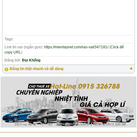
Tags:
Link tin rao (ngắn gọn):
https://mientaynet.com/rao-vat/347181/
(
Click để
copy URL
)
Đăng bởi:
Đạt Khổng
Đăng tin thật nhanh và dễ dàng