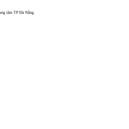
.
rung tâm TP Đà Nẵng.