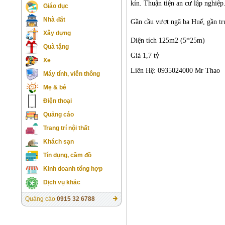
kín. Thuận tiện an cư lập nghiệp
Giáo dục
Nhà đất
Gần cầu vượt ngã ba Huế, gần t
Xây dựng
Diện tích 125m2 (5*25m)
Quà tặng
Giá 1,7 tỷ
Xe
Liên Hệ: 0935024000 Mr Thao
Máy tính, viễn thông
Mẹ & bé
Điện thoại
Quảng cáo
Trang trí nội thất
Khách sạn
Tín dụng, cầm đồ
Kinh doanh tổng hợp
Dịch vụ khác
Quảng cáo
0915 32 6788