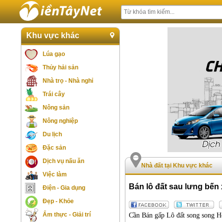
Khu vực khác
Lúa gạo
Thủy hải sản
Nhà trọ - Nhà nghỉ
Trái cây
Nông sản
Nông nghiệp
Du lịch
Đặc sản
Dịch vụ nấu ăn
Nhà đất tại Khu vực khác
Việc làm
Bán lô đất sau lưng bế
Điện - Gia dụng
Đẹp - Khỏe
Ẩm thực - Giải trí
Cần Bán gấp Lô đất song song 