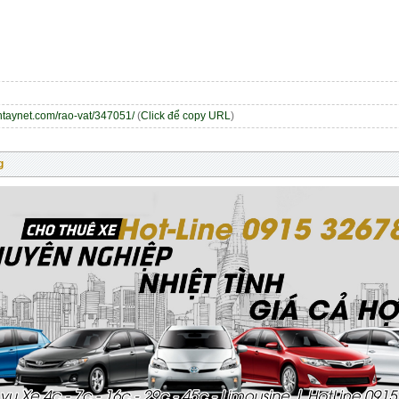
entaynet.com/rao-vat/347051/
(
Click để copy URL
)
g