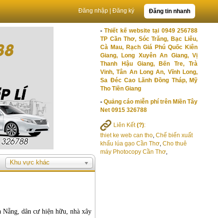
Đăng nhập
|
Đăng ký
Đăng tin nhanh
-
Thiết kế website tại 0949 256788
TP Cần Thơ, Sóc Trăng, Bạc Liêu,
Cà Mau, Rạch Giá Phú Quốc Kiên
Giang, Long Xuyên An Giang, Vị
Thanh Hậu Giang, Bến Tre, Trà
Vinh, Tân An Long An, Vĩnh Long,
Sa Đéc Cao Lãnh Đồng Tháp, Mỹ
Tho Tiền Giang
-
Quảng cáo miễn phí trên Miền Tây
Net 0915 326788
Liên Kết
(?)
:
thiet ke web can tho
,
Chế biến xuất
khẩu lúa gạo Cần Thơ
,
Cho thuê
máy Photocopy Cần Thơ
,
Khu vực khác
à Nẵng, dân cư hiện hữu, nhà xây