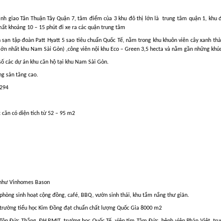
inh giao Tân Thuận Tây Quận 7, tâm điểm của 3 khu đô thị lớn là
trung tâm quận 1, khu 
ất khoảng 10 – 15 phút đi xe ra các quận trung tâm
 sạn tập đoàn Patt Hyatt 5 sao tiêu chuẩn Quốc Tế, nằm trong khu khuôn viên cây xanh t
ớn nhất khu Nam Sài Gòn) ,công viên nội khu Eco – Green 3,5 hecta và nằm gần những khúc
ố các dự án khu căn hộ tại khu Nam Sài Gòn.
g sản tăng cao.
 294
c căn có diện tích từ 52 – 95 m2
p như Vinhomes Bason
, phòng sinh hoạt cộng đồng, café, BBQ, vườn sinh thái, khu tắm nắng thư giãn.
rường tiểu học Kim Đồng đạt chuẩn chất lượng Quốc Gia 8000 m2
 Tôn Đức Thắng, ĐH RMIT, trường học Quốc Tế, viện tim Tâm Đức, bệnh viện Pháp Việt, tru