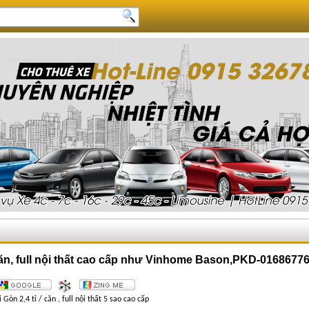
/căn, full nội thất cao cấp như Vinhome Bason,PKD-016867
òn 2,4 tỉ / căn , full nội thất 5 sao cao cấp