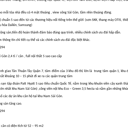
ảo mỗi tòa nhà đều có 4 mặt thoáng , view sông Sài Gòn, tầm nhìn thoáng đãng.
ị chuẩn 5 sao đến từ các thương hiệu nối tiếng trên thế giới (sơn SKK, thang máy OTIS, thiết
ều hòa Daikin, Samsung)
 động sản,tiến độ hoàn thành đảm bảo đúng quy trình, nhiều chính sách ưu đãi hấp dẫn.
 thông tin chi tiết cụ thể và các chính sách ưu đãi đặc biệt khác.
 294
òn 2,4 tỉ / căn , full nội thất 5 sao cao cấp
inh giao Tân Thuận Tây Quận 7, tâm điểm của 3 khu đô thị lớn là
trung tâm quận 1, khu 
ất khoảng 10 – 15 phút đi xe ra các quận trung tâm
 sạn tập đoàn Patt Hyatt 5 sao tiêu chuẩn Quốc Tế, nằm trong khu khuôn viên cây xanh t
ớn nhất khu Nam Sài Gòn) ,công viên nội khu Eco – Green 3,5 hecta và nằm gần những khúc
ố các dự án khu căn hộ tại khu Nam Sài Gòn.
g sản tăng cao.
 294
c căn có diện tích từ 52 – 95 m2