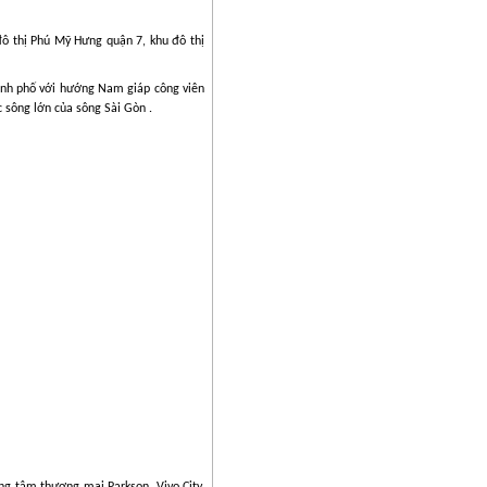
đô thị Phú Mỹ Hưng quận 7, khu đô thị
hành phố với hướng Nam giáp công viên
 sông lớn của sông Sài Gòn .
ng tâm thương mại Parkson, Vivo City,