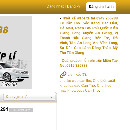
Đăng nhập
|
Đăng ký
Đăng tin nhanh
-
Thiết kế website tại 0949 256788
TP Cần Thơ, Sóc Trăng, Bạc Liêu,
Cà Mau, Rạch Giá Phú Quốc Kiên
Giang, Long Xuyên An Giang, Vị
Thanh Hậu Giang, Bến Tre, Trà
Vinh, Tân An Long An, Vĩnh Long,
Sa Đéc Cao Lãnh Đồng Tháp, Mỹ
Tho Tiền Giang
-
Quảng cáo miễn phí trên Miền Tây
Net 0915 326788
Liên Kết
(?)
:
thiet ke web can tho
,
Chế biến xuất
khẩu lúa gạo Cần Thơ
,
Cho thuê
máy Photocopy Cần Thơ
,
Khu vực khác
76294
749 lượt xem