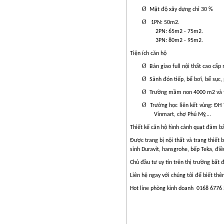
Ø
Mật độ xây dựng chỉ 30 %
Ø
1PN: 50m2.
2PN: 65m2 - 75m2.
3PN: 80m2 - 95m2.
Tiện ích căn hộ
Ø
Bàn giao full nội thất cao cấ
Ø
Sảnh đón tiếp, bể bơi, bể sục
Ø
Trường mầm non 4000 m2 và t
Ø
Trường học liên kết vùng: ĐH
Vinmart, chợ Phú Mỹ,...
Thiết kế căn hộ hình cánh quạt đảm b
Được trang bị nội thất và trang thiết b
sinh Duravit, hansgrohe, bếp Teka, đi
Chủ đầu tư uy tín trên thị trường bất
Liên hệ ngay với chúng tôi để biết thêm
Hot line phòng kinh doanh
0168 6776