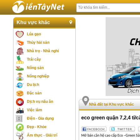
Khu vực khác
Lúa gạo
Thủy hải sản
Nhà trọ - Nhà nghỉ
Trái cây
Nông sản
Nông nghiệp
Du lịch
Đặc sản
Dịch vụ nấu ăn
Nhà đất tại Khu vực khác
Việc làm
eco green quận 7,2,4 tỉ
Điện - Gia dụng
Đẹp - Khỏe
Ẩm thực - Giải trí
Mở bán căn hộ cao cấp Eco –Green Sài G