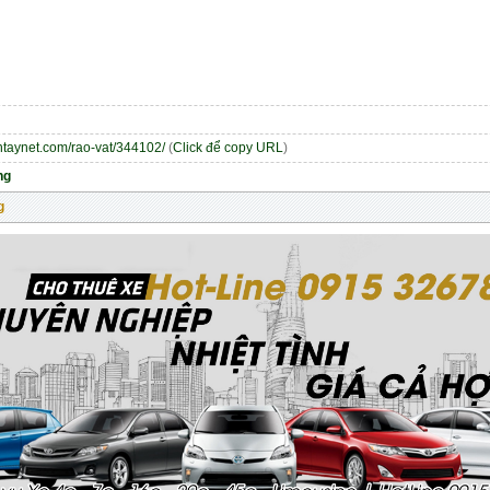
entaynet.com/rao-vat/344102/
(
Click để copy URL
)
ng
g