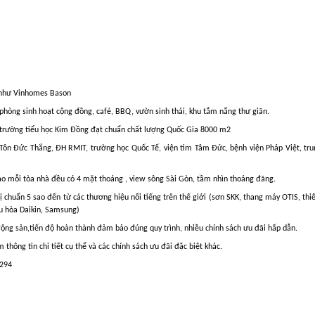
p như Vinhomes Bason
, phòng sinh hoạt cộng đồng, café, BBQ, vườn sinh thái, khu tắm nắng thư giãn.
rường tiểu học Kim Đồng đạt chuẩn chất lượng Quốc Gia 8000 m2
 Tôn Đức Thắng, ĐH RMIT, trường học Quốc Tế, viện tim Tâm Đức, bệnh viện Pháp Việt, tru
ảo mỗi tòa nhà đều có 4 mặt thoáng , view sông Sài Gòn, tầm nhìn thoáng đãng.
ị chuẩn 5 sao đến từ các thương hiệu nối tiếng trên thế giới (sơn SKK, thang máy OTIS, thiết
ều hòa Daikin, Samsung)
 động sản,tiến độ hoàn thành đảm bảo đúng quy trình, nhiều chính sách ưu đãi hấp dẫn.
 thông tin chi tiết cụ thể và các chính sách ưu đãi đặc biệt khác.
 294