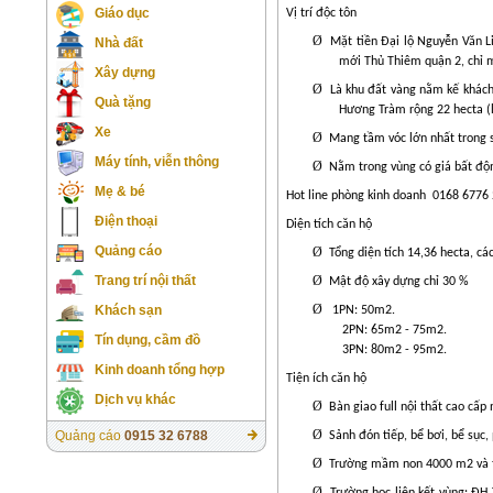
Giáo dục
Vị trí độc tôn
Ø
Mặt tiền Đại lộ Nguyễn Văn L
Nhà đất
mới Thủ Thiêm quận 2, chỉ m
Xây dựng
Ø
Là khu đất vàng nằm kế khách
Quà tặng
Hương Tràm rộng 22 hecta (l
Xe
Ø
Mang tầm vóc lớn nhất trong s
Máy tính, viễn thông
Ø
Nằm trong vùng có giá bất độn
Mẹ & bé
Hot line phòng kinh doanh
0168 6776
Điện thoại
Diện tích căn hộ
Quảng cáo
Ø
Tổng diện tích 14,36 hecta, cá
Ø
Trang trí nội thất
Mật độ xây dựng chỉ 30 %
Ø
Khách sạn
1PN: 50m2.
2PN: 65m2 - 75m2.
Tín dụng, cầm đồ
3PN: 80m2 - 95m2.
Kinh doanh tổng hợp
Tiện ích căn hộ
Dịch vụ khác
Ø
Bàn giao full nội thất cao cấ
Ø
Quảng cáo
0915 32 6788
Sảnh đón tiếp, bể bơi, bể sục
Ø
Trường mầm non 4000 m2 và t
Ø
Trường học liên kết vùng: ĐH