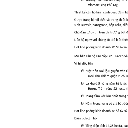
Vinmart, chợ Phú Mỹ,...
Thiết kế căn hộ hình cánh quạt đảm b
Được trang bị nội thất và trang thiết b
sinh Duravit, hansgrohe, bếp Teka, đi
Chủ đầu tư uy tín trên thị trường bất
Liên hệ ngay với chúng tôi để biết thêm
Hot line phòng kinh doanh
0168 6776
Mở bán căn hộ cao cấp Eco –Green Sài G
Vị trí độc tôn
Ø
Mặt tiền Đại lộ Nguyễn Văn L
mới Thủ Thiêm quận 2, chỉ m
Ø
Là khu đất vàng nằm kế khách
Hương Tràm rộng 22 hecta (l
Ø
Mang tầm vóc lớn nhất trong s
Ø
Nằm trong vùng có giá bất độn
Hot line phòng kinh doanh
0168 6776
Diện tích căn hộ
Ø
Tổng diện tích 14,36 hecta, cá