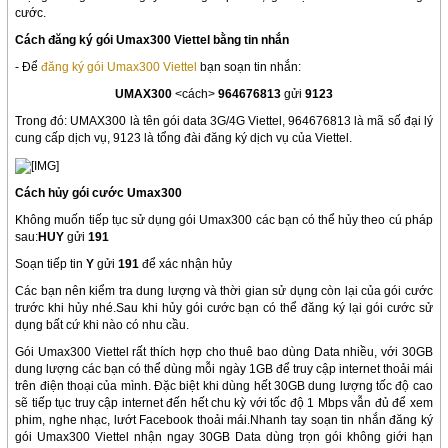
cước.
Cách đăng ký gói Umax300 Viettel bằng tin nhắn
- Để
đăng ký gói Umax300 Viettel
bạn soạn tin nhắn:
UMAX300
<cách>
964676813
gửi
9123
Trong đó: UMAX300 là tên gói data 3G/4G Viettel, 964676813 là mã số đại lý
cung cấp dịch vụ, 9123 là tổng đài đăng ký dịch vụ của Viettel.
Cách hủy gói cước Umax300
Không muốn tiếp tục sử dụng gói Umax300 các bạn có thể hủy theo cú pháp
sau:
HUY
gửi
191
​Soạn tiếp tin
Y
gửi
191
để xác nhận hủy​
Các bạn nên kiểm tra dung lượng và thời gian sử dụng còn lại của gói cước
trước khi hủy nhé.Sau khi hủy gói cước bạn có thể đăng ký lại gói cước sử
dụng bất cứ khi nào có nhu cầu.
Gói Umax300 Viettel rất thích hợp cho thuê bao dùng Data nhiều, với 30GB
dung lượng các bạn có thể dùng mỗi ngày 1GB để truy cập internet thoải mái
trên điện thoại của mình. Đặc biệt khi dùng hết 30GB dung lượng tốc độ cao
sẽ tiếp tục truy cập internet đến hết chu kỳ với tốc độ 1 Mbps vẫn đủ để xem
phim, nghe nhạc, lướt Facebook thoải mái.Nhanh tay soạn tin nhắn đăng ký
gói Umax300 Viettel nhận ngay 30GB Data dùng trọn gói không giới hạn