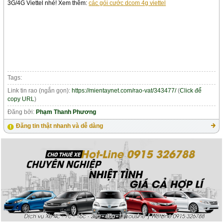
3G/4G Viettel nhé! Xem thêm:
các gói cước dcom 4g viettel
Tags:
Link tin rao (ngắn gọn):
https://mientaynet.com/rao-vat/343477/
(
Click để
copy URL
)
Đăng bởi:
Phạm Thanh Phương
Đăng tin thật nhanh và dễ dàng