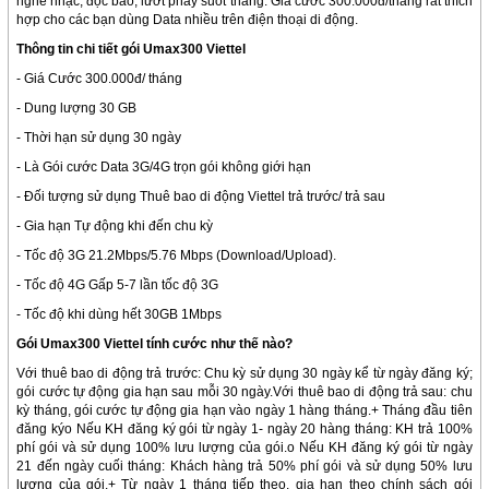
nghe nhạc, đọc báo, lướt phây suốt tháng. Giá cước 300.000đ/tháng rất thích
hợp cho các bạn dùng Data nhiều trên điện thoại di động.
Thông tin chi tiết gói Umax300 Viettel
- Giá Cước 300.000đ/ tháng
- Dung lượng 30 GB
- Thời hạn sử dụng 30 ngày
- Là Gói cước Data 3G/4G trọn gói không giới hạn
- Đối tượng sử dụng Thuê bao di động Viettel trả trước/ trả sau
- Gia hạn Tự động khi đến chu kỳ
- Tốc độ 3G 21.2Mbps/5.76 Mbps (Download/Upload).
- Tốc độ 4G Gấp 5-7 lần tốc độ 3G
- Tốc độ khi dùng hết 30GB 1Mbps
Gói Umax300 Viettel tính cước như thế nào?
Với thuê bao di động trả trước: Chu kỳ sử dụng 30 ngày kể từ ngày đăng ký;
gói cước tự động gia hạn sau mỗi 30 ngày.Với thuê bao di động trả sau: chu
kỳ tháng, gói cước tự động gia hạn vào ngày 1 hàng tháng.+ Tháng đầu tiên
đăng kýo Nếu KH đăng ký gói từ ngày 1- ngày 20 hàng tháng: KH trả 100%
phí gói và sử dụng 100% lưu lượng của gói.o Nếu KH đăng ký gói từ ngày
21 đến ngày cuối tháng: Khách hàng trả 50% phí gói và sử dụng 50% lưu
lượng của gói.+ Từ ngày 1 tháng tiếp theo, gia hạn theo chính sách gói