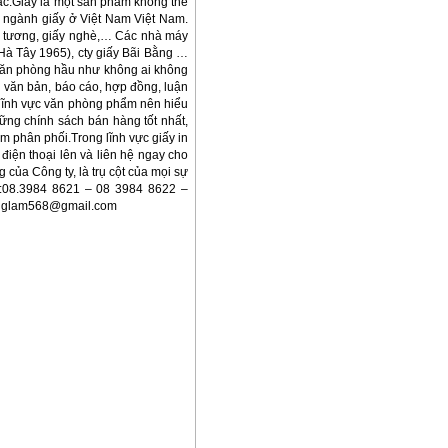
hác.Giấy là một sản phẩm không thể
ển ngành giấy ở Việt Nam Việt Nam.
nhũ tương, giấy nghè,… Các nhà máy
(Hà Tây 1965), cty giấy Bãi Bằng …
ấn văn phòng hầu như không ai không
 ấn văn bản, báo cáo, hợp đồng, luận
 lĩnh vực văn phòng phẩm nên hiểu
ững chính sách bán hàng tốt nhất,
 phân phối.Trong lĩnh vực giấy in
điện thoại lên và liên hệ ngay cho
ủa Công ty, là trụ cột của mọi sự
:08.3984 8621 – 08 3984 8622 –
anglam568@gmail.com