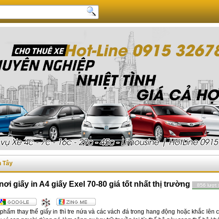
n Tây
ơi giấy in A4 giấy Exel 70-80 giá tốt nhất thị trường
856 lượt
hẩm thay thế giấy in thì tre nứa và các vách đá trong hang động hoặc khắc lên c