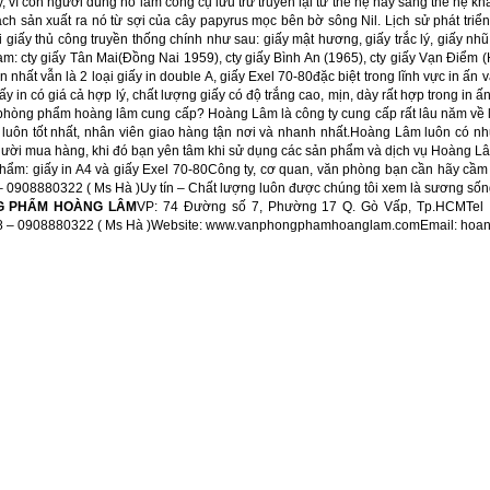
 vì con người dùng nó làm công cụ lưu trữ truyền lại từ thế hệ này sang thế hệ k
ách sản xuất ra nó từ sợi của cây papyrus mọc bên bờ sông Nil. Lịch sử phát tri
i giấy thủ công truyền thống chính như sau: giấy mật hương, giấy trắc lý, giấy 
Nam: cty giấy Tân Mai(Đồng Nai 1959), cty giấy Bình An (1965), cty giấy Vạn Điểm 
lớn nhất vẫn là 2 loại giấy in double A, giấy Exel 70-80đặc biệt trong lĩnh vực in 
iấy in có giá cả hợp lý, chất lượng giấy có độ trắng cao, mịn, dày rất hợp trong in
 phòng phẩm hoàng lâm cung cấp? Hoàng Lâm là công ty cung cấp rất lâu năm về
luôn tốt nhất, nhân viên giao hàng tận nơi và nhanh nhất.Hoàng Lâm luôn có nh
ười mua hàng, khi đó bạn yên tâm khi sử dụng các sản phẩm và dịch vụ Hoàng Lâm
hẩm: giấy in A4 và giấy Exel 70-80Công ty, cơ quan, văn phòng bạn cần hãy cầm 
0908880322 ( Ms Hà )Uy tín – Chất lượng luôn được chúng tôi xem là sương sống c
G PHẨM HOÀNG LÂM
VP: 74 Đường số 7, Phường 17 Q. Gò Vấp, Tp.HCMTel 
98 – 0908880322 ( Ms Hà )Website: www.vanphongphamhoanglam.comEmail: ho