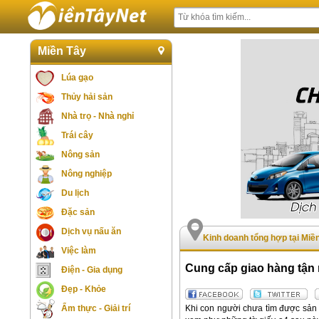
Miền Tây
Lúa gạo
Thủy hải sản
Nhà trọ - Nhà nghỉ
Trái cây
Nông sản
Nông nghiệp
Du lịch
Đặc sản
Dịch vụ nấu ăn
Kinh doanh tổng hợp tại Miề
Việc làm
Cung cấp giao hàng tận n
Điện - Gia dụng
Đẹp - Khỏe
Khi con người chưa tìm được sản p
Ẩm thực - Giải trí