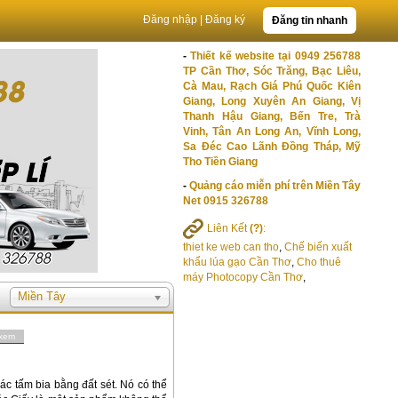
Đăng nhập
|
Đăng ký
Đăng tin nhanh
-
Thiết kế website tại 0949 256788
TP Cần Thơ, Sóc Trăng, Bạc Liêu,
Cà Mau, Rạch Giá Phú Quốc Kiên
Giang, Long Xuyên An Giang, Vị
Thanh Hậu Giang, Bến Tre, Trà
Vinh, Tân An Long An, Vĩnh Long,
Sa Đéc Cao Lãnh Đồng Tháp, Mỹ
Tho Tiền Giang
-
Quảng cáo miễn phí trên Miền Tây
Net 0915 326788
Liên Kết
(?)
:
thiet ke web can tho
,
Chế biến xuất
khẩu lúa gạo Cần Thơ
,
Cho thuê
máy Photocopy Cần Thơ
,
Miền Tây
 xem
ác tấm bia bằng đất sét. Nó có thể