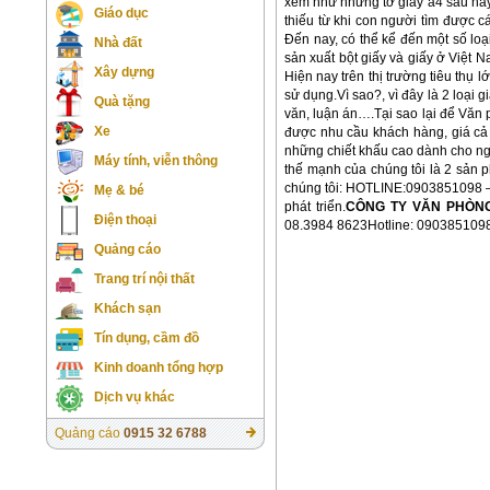
xem như những tờ giấy a4 sau này,
Giáo dục
thiếu từ khi con người tìm được c
Đến nay, có thể kể đến một số loạ
Nhà đất
sản xuất bột giấy và giấy ở Việt 
Xây dựng
Hiện nay trên thị trường tiêu thụ 
sử dụng.Vì sao?, vì đây là 2 loại g
Quà tặng
văn, luận án….Tại sao lại để Văn
Xe
được nhu cầu khách hàng, giá cả 
những chiết khấu cao dành cho ng
Máy tính, viễn thông
thế mạnh của chúng tôi là 2 sản p
chúng tôi: HOTLINE:0903851098 – 
Mẹ & bé
phát triển.
CÔNG TY VĂN PHÒN
Điện thoại
08.3984 8623Hotline: 09038510
Quảng cáo
Trang trí nội thất
Khách sạn
Tín dụng, cầm đồ
Kinh doanh tổng hợp
Dịch vụ khác
Quảng cáo
0915 32 6788