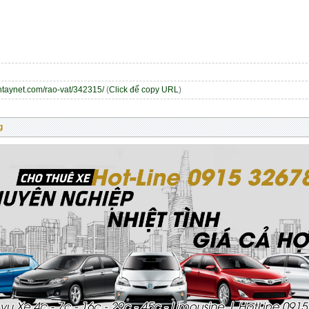
entaynet.com/rao-vat/342315/
(
Click để copy URL
)
g