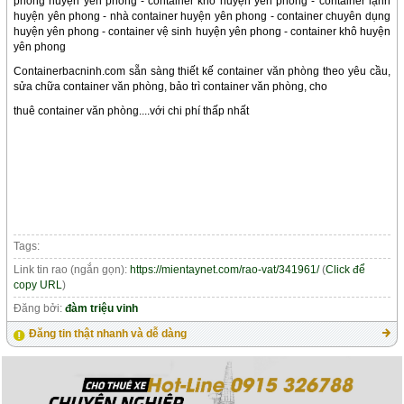
phòng huyện yên phong - container kho huyện yên phong - container lạnh
huyện yên phong - nhà container huyện yên phong - container chuyên dụng
huyện yên phong - container vệ sinh huyện yên phong - container khô huyện
yên phong
Containerbacninh.com sẵn sàng thiết kế container văn phòng theo yêu cầu,
sửa chữa container văn phòng, bảo trì container văn phòng, cho
thuê container văn phòng....với chi phí thấp nhất
Tags:
Link tin rao (ngắn gọn):
https://mientaynet.com/rao-vat/341961/
(
Click để
copy URL
)
Đăng bởi:
đàm triệu vinh
Đăng tin thật nhanh và dễ dàng