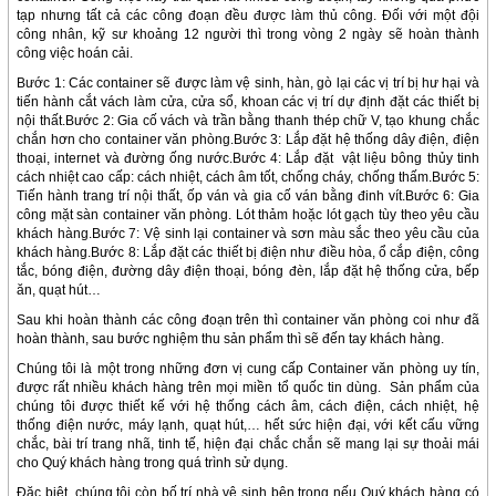
tạp nhưng tất cả các công đoạn đều được làm thủ công. Đối với một đội
công nhân, kỹ sư khoảng 12 người thì trong vòng 2 ngày sẽ hoàn thành
công việc hoán cải.
Bước 1: Các container sẽ được làm vệ sinh, hàn, gò lại các vị trí bị hư hại và
tiến hành cắt vách làm cửa, cửa sổ, khoan các vị trí dự định đặt các thiết bị
nội thất.Bước 2: Gia cố vách và trần bằng thanh thép chữ V, tạo khung chắc
chắn hơn cho container văn phòng.Bước 3: Lắp đặt hệ thống dây điện, điện
thoại, internet và đường ống nước.Bước 4: Lắp đặt vật liệu bông thủy tinh
cách nhiệt cao cấp: cách nhiệt, cách âm tốt, chống cháy, chống thấm.Bước 5:
Tiến hành trang trí nội thất, ốp ván và gia cố ván bằng đinh vít.Bước 6: Gia
công mặt sàn container văn phòng. Lót thảm hoặc lót gạch tùy theo yêu cầu
khách hàng.Bước 7: Vệ sinh lại container và sơn màu sắc theo yêu cầu của
khách hàng.Bước 8: Lắp đặt các thiết bị điện như điều hòa, ổ cắp điện, công
tắc, bóng điện, đường dây điện thoại, bóng đèn, lắp đặt hệ thống cửa, bếp
ăn, quạt hút…
Sau khi hoàn thành các công đoạn trên thì container văn phòng coi như đã
hoàn thành, sau bước nghiệm thu sản phẩm thì sẽ đến tay khách hàng.
Chúng tôi là một trong những đơn vị cung cấp Container văn phòng uy tín,
được rất nhiều khách hàng trên mọi miền tổ quốc tin dùng. Sản phẩm của
chúng tôi được thiết kế với hệ thống cách âm, cách điện, cách nhiệt, hệ
thống điện nước, máy lạnh, quạt hút,… hết sức hiện đại, với kết cấu vững
chắc, bài trí trang nhã, tinh tế, hiện đại chắc chắn sẽ mang lại sự thoải mái
cho Quý khách hàng trong quá trình sử dụng.
Đặc biệt, chúng tôi còn bố trí nhà vệ sinh bên trong nếu Quý khách hàng có