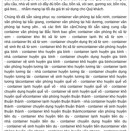
yêu cầu, nhà vệ sinh có đầy đủ bồn cầu, bồn xả, vòi sen, gương soi, bồn rửa,
giá treo,… nhằm mang lại tối đa giá tri sử dụng cho Quý khách.
Chúng tôi đã sẵn sàng phục vụ: container văn phòng tại bắc ninh, container
văn phòng tại bắc giang, container văn phòng tại hải dương, container văn
phòng tại hưng yên... và các tỉnh lân cậnChúng tôi sẵn sàng cung cấp
container văn phòng tại Bắc Ninh bao gồm: container văn phòng thị xã từ
sơn - container kho thị xã từ sơn - container lạnh thị xã từ sơn -
nhà container thị xã từ sơn - container chuyên dụng thị xã từ sơn - container
vệ sinh thị xã từ sơn - container khô thị xã từ sơncontainer văn phòng huyện
gia bình - container kho huyện gia bình - container lạnh huyện gia bình -
nhà container huyện gia bình - container chuyên dụng huyện gia bình
- container vệ sinh huyện gia bình - container khô huyện gia bìnhcontainer
văn phòng huyện lương tài - container kho huyện lương tài - container lạnh
huyện lương tài - nhà container huyện lương tài - container chuyên dụng
huyện lương tài - container vệ sinh huyện lương tài - container khô huyện
lương tàicontainer văn phòng huyện quế võ - container kho huyện quế võ
- container lạnh huyện quế võ - nhà container huyện quế võ - container
chuyên dụng huyện quế võ - container vệ sinh huyện quế võ - container khô
huyện quế võcontainer văn phòng huyện thuận thành - container kho huyện
thuận thành - container lạnh huyện thuận thành - nhà container huyện thuận
thành - container chuyên dụng huyện thuận thành - container vệ sinh huyện
thuận thành - container khô huyện thuận thànhcontainer văn phòng huyện
tiên du - container kho huyện tiên du - container lạnh huyện tiên du -
nhà container huyện tiên du - container chuyên dụng huyện tiên du
- container vệ sinh huyện tiên du - container khô huyện tiên ducontainer văn