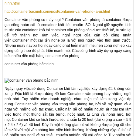
ninh.html
http://containerbacninh.com/post/container-van-phong-la-gi.html
Container văn phòng có mấy loại ? Container văn phòng là container được
gia công hoán cải từ container khô tiêu chuẩn ISO. Ngoài giữ nguyên kích
thước của container khô thì container văn phòng còn được thiết kế, tu sửa lại
để trở thành nơi làm việc, nghỉ ngơi của cán bộ công nhân
viên.Container một cái tên nghe xa lạ với mọi người vào thời gian trước.
Nhưng ngày nay xã hội ngày càng phát triển mạnh mẽ, nền công nghiệp xây
dựng cũng theo đó phát triển mạnh mẽ. Các công trình xây dựng ngày càng
biết nhiều đến mặt hàng container văn phòng.
container văn phòng bắc ninh
Ngày ngay việc sử dụng Container khô làm vật liệu xây dựng đã không còn
xa lạ. Đặc biệt là được dùng để làm Container văn phòng hay những ngôi
nhà nhỏ. Tuy nhiên các doanh nghiệp chưa mặn mà lắm trong việc áp
dụng Container văn phòng vào trong văn phòng họ, bởi về mỹ quan và e
ngại với những đối tác khác. Chắc hẳn sẽ có nhiều người ái ngại khi làm
việc trong một thùng sắt kín bưng, ngột ngạt, tù túng và nóng nực, bởi
một Container khô có kích thước tiêu chuẩn là 20 feet (dài x rộng x cao – 5.9
x 2.4 x 2.6) và 40 feet. Đây là một không gian có vẻ không được rộng rãi cho
lắm đối với một văn phòng làm việc bình thường. Không những vậy có thể sẽ
có nhiều suy nghĩ về sự thiếu chuyên nghiệp đối với công ty. Tuy nhiên với