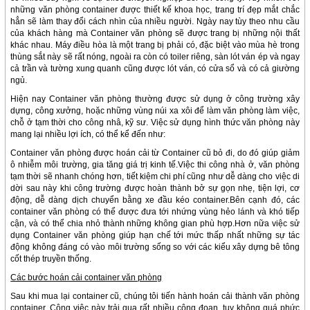
những văn phòng container được thiết kế khoa học, trang trí đẹp mắt chắc
hẳn sẽ làm thay đổi cách nhìn của nhiều người. Ngày nay tùy theo nhu cầu
của khách hàng mà Container văn phòng sẽ được trang bị những nội thất
khác nhau. Máy điều hòa là một trang bị phải có, đặc biệt vào mùa hè trong
thùng sắt này sẽ rất nóng, ngoài ra còn có toiler riêng, sàn lót ván ép và ngay
cả trần và tường xung quanh cũng được lót ván, có cửa sổ và có cả giường
ngủ.
Hiện nay Container văn phòng thường được sử dụng ở công trường xây
dựng, công xưởng, hoặc những vùng núi xa xôi để làm văn phòng làm việc,
chỗ ở tạm thời cho công nhâ, kỹ sư. Việc sử dụng hình thức văn phòng này
mang lại nhiều lợi ích, có thể kể đến như:
Container văn phòng được hoán cải từ Container cũ bỏ đi, do đó giúp giảm
ô nhiễm môi trường, gia tăng giá trị kinh tế.Việc thi công nhà ở, văn phòng
tạm thời sẽ nhanh chóng hơn, tiết kiệm chi phí cũng như dễ dàng cho việc di
dời sau này khi công trường được hoàn thành bở sự gọn nhẹ, tiện lợi, cơ
động, dễ dàng dịch chuyển bằng xe đầu kéo container.Bên cạnh đó, các
container văn phòng có thể được đưa tới nhứng vùng hẻo lánh và khó tiếp
cận, và có thể chia nhỏ thành những không gian phù hợp.Hơn nữa việc sử
dụng Container văn phòng giúp hạn chế tới mức thấp nhất những sự tác
động không đáng có vào môi trường sống so với các kiểu xây dựng bê tông
cốt thép truyền thống.
Các bước hoán cải container văn phòng
Sau khi mua lại container cũ, chúng tôi tiến hành hoán cải thành văn phòng
container. Công việc này trải qua rất nhiều công đoạn, tuy không quá phức