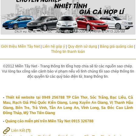
Giới thiệu Miền Tây Net
|
Liên hệ góp ý
|
Quy định sử dụng
|
Bảng giá quảng cáo
|
Thông tin thanh toán
©2012 Miền Tây Net - Trang thông tin tổng hợp chia sẽ từ các nguồn sao chép.
Vui lòng fax công văn cảnh báo vi phạm nếu vô tình chúng tôi sao chép thông tin
độc quyền từ các quý báo điện tử, trang thông tin.
-
Thiết kế website tại 0949 256788 TP Cần Thơ, Sóc Trăng, Bạc Liêu, Cà
Mau, Rạch Giá Phú Quốc Kiên Giang, Long Xuyên An Giang, Vị Thanh Hậu
Giang, Bến Tre, Trà Vinh, Tân An Long An, Vĩnh Long, Sa Đéc Cao Lãnh
Đồng Tháp, Mỹ Tho Tiền Giang
-
Quảng cáo miễn phí trên Miền Tây Net 0915 326788
Liên Kết
(?)
: