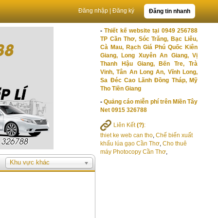
Đăng nhập
|
Đăng ký
Đăng tin nhanh
-
Thiết kế website tại 0949 256788
TP Cần Thơ, Sóc Trăng, Bạc Liêu,
Cà Mau, Rạch Giá Phú Quốc Kiên
Giang, Long Xuyên An Giang, Vị
Thanh Hậu Giang, Bến Tre, Trà
Vinh, Tân An Long An, Vĩnh Long,
Sa Đéc Cao Lãnh Đồng Tháp, Mỹ
Tho Tiền Giang
-
Quảng cáo miễn phí trên Miền Tây
Net 0915 326788
Liên Kết
(?)
:
thiet ke web can tho
,
Chế biến xuất
khẩu lúa gạo Cần Thơ
,
Cho thuê
máy Photocopy Cần Thơ
,
Khu vực khác