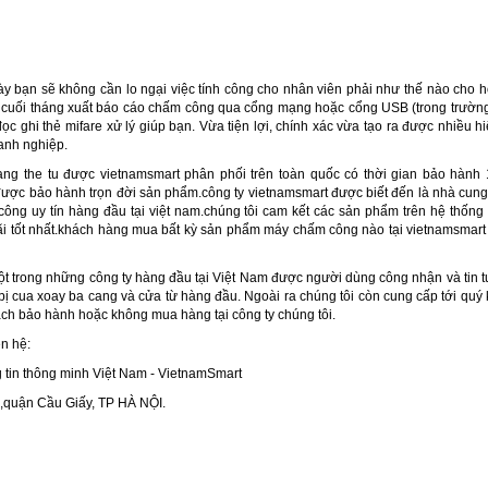
y bạn sẽ không cần lo ngại việc tính công cho nhân viên phải như thế nào cho hợ
à cuối tháng xuất báo cáo chấm công qua cổng mạng hoặc cổng USB (trong trường
ọc ghi thẻ mifare xử lý giúp bạn. Vừa tiện lợi, chính xác vừa tạo ra được nhiều h
anh nghiệp.
 the tu được vietnamsmart phân phối trên toàn quốc có thời gian bảo hành 
ược bảo hành trọn đời sản phẩm.công ty vietnamsmart được biết đến là nhà cun
ông uy tín hàng đầu tại việt nam.chúng tôi cam kết các sản phẩm trên hệ thống
i tốt nhất.khách hàng mua bất kỳ sản phẩm máy chấm công nào tại vietnamsmart
ột trong những công ty hàng đầu tại Việt Nam được người dùng công nhận và tin 
ết bị cua xoay ba cang và cửa từ hàng đầu. Ngoài ra chúng tôi còn cung cấp tới quý
ch bảo hành hoặc không mua hàng tại công ty chúng tôi.
ên hệ:
tin thông minh Việt Nam - VietnamSmart
1,quận Cầu Giấy, TP HÀ NỘI.