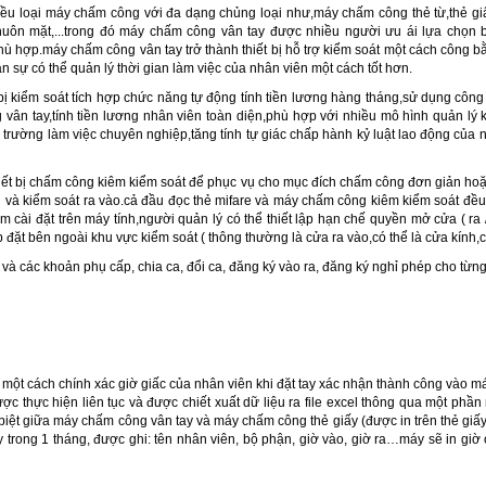
nhiều loại máy chấm công với đa dạng chủng loại như,máy chấm công thẻ từ,thẻ
ôn mặt,...trong đó máy chấm công vân tay được nhiều người ưu ái lựa chọn bởi
phù hợp.máy chấm công vân tay trở thành thiết bị hỗ trợ kiểm soát một cách công b
 sự có thể quản lý thời gian làm việc của nhân viên một cách tốt hơn.
bị kiểm soát tích hợp chức năng tự động tính tiền lương hàng tháng,sử dụng côn
vân tay,tính tiền lương nhân viên toàn diện,phù hợp với nhiều mô hình quản lý
i trường làm việc chuyên nghiệp,tăng tính tự giác chấp hành kỷ luật lao động của n
hiết bị chấm công kiêm kiểm soát để phục vụ cho mục đích chấm công đơn giản ho
g và kiểm soát ra vào.cả đầu đọc thẻ mifare và máy chấm công kiêm kiểm soát đ
cài đặt trên máy tính,người quản lý có thể thiết lập hạn chế quyền mở cửa ( ra 
ắp đặt bên ngoài khu vực kiểm soát ( thông thường là cửa ra vào,có thể là cửa kính,cử
 và các khoản phụ cấp, chia ca, đổi ca, đăng ký vào ra, đăng ký nghỉ phép cho từn
 một cách chính xác giờ giấc của nhân viên khi đặt tay xác nhận thành công vào má
c thực hiện liên tục và được chiết xuất dữ liệu ra file excel thông qua một phầ
 biệt giữa máy chấm công vân tay và máy chấm công thẻ giấy (được in trên thẻ giấ
y trong 1 tháng, được ghi: tên nhân viên, bộ phận, giờ vào, giờ ra…máy sẽ in giờ