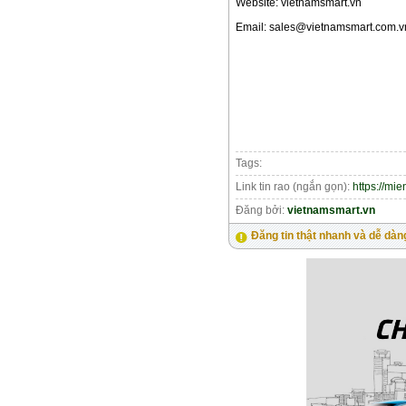
Website: vietnamsmart.vn
Email: sales@vietnamsmart.com.v
Tags:
Link tin rao (ngắn gọn):
https://mi
Đăng bởi:
vietnamsmart.vn
Đăng tin thật nhanh và dễ dàn