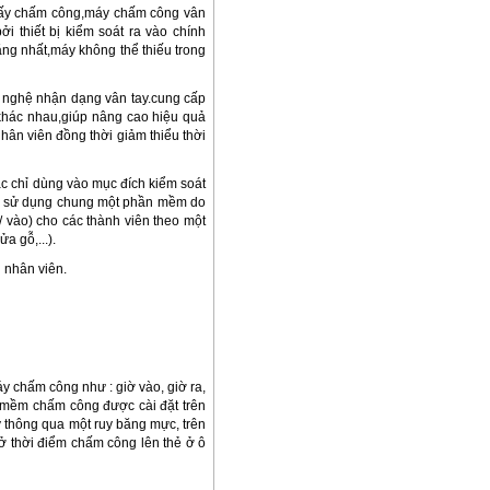
 giấy chấm công,máy chấm công vân
 thiết bị kiểm soát ra vào chính
ằng nhất,máy không thể thiếu trong
g nghệ nhận dạng vân tay.cung cấp
 khác nhau,giúp nâng cao hiệu quả
hân viên đồng thời giảm thiểu thời
ặc chỉ dùng vào mục đích kiểm soát
ều sử dụng chung một phần mềm do
/ vào) cho các thành viên theo một
a gỗ,...).
g nhân viên.
y chấm công như : giờ vào, giờ ra,
n mềm chấm công được cài đặt trên
y thông qua một ruy băng mực, trên
 ở thời điểm chấm công lên thẻ ở ô