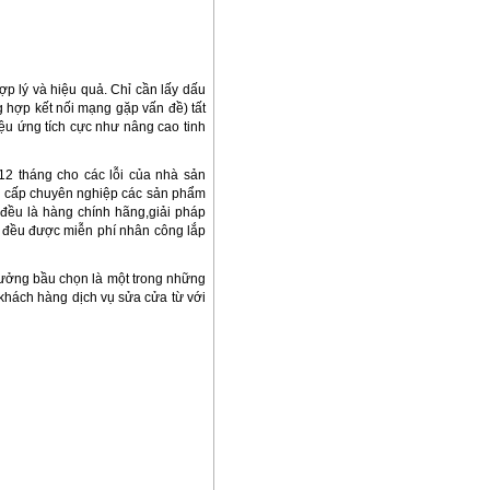
p lý và hiệu quả. Chỉ cần lấy dấu
 hợp kết nối mạng gặp vấn đề) tất
iệu ứng tích cực như nâng cao tinh
12 tháng cho các lỗi của nhà sản
g cấp chuyên nghiệp các sản phẩm
 đều là hàng chính hãng,giải pháp
 đều được miễn phí nhân công lắp
tưởng bầu chọn là một trong những
 khách hàng dịch vụ sửa cửa từ với