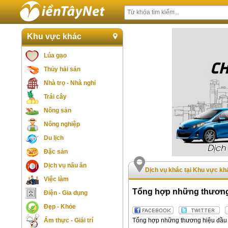
Khu vực khác
Lúa gạo
Thủy hải sản
Nhà trọ - Nhà nghỉ
Trái cây
Nông sản
Nông nghiệp
Du lịch
Đặc sản
Dịch vụ nấu ăn
Dịch vụ khác tại Khu vực kh
Việc làm
Tổng hợp những thương 
Điện - Gia dụng
Đẹp - Khỏe
Tổng hợp những thương hiệu đầu đ
Ẩm thực - Giải trí