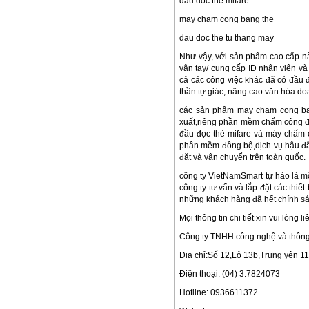
dau doc the mifare
may cham cong bang the
dau doc the tu thang may
Như vậy, với sản phẩm cao cấp nà
vân tay/ cung cấp ID nhân viên v
cả các công việc khác đã có đầu đ
thần tự giác, nâng cao văn hóa do
các sản phẩm may cham cong bang
xuất,riêng phần mềm chấm công đ
đầu đọc thẻ mifare và máy chấm c
phần mềm đồng bộ,dịch vụ hậu đã
đặt và vận chuyển trên toàn quốc.
công ty VietNamSmart tự hào là m
công ty tư vấn và lắp đặt các thi
những khách hàng đã hết chính sá
Mọi thông tin chi tiết xin vui lòng li
Công ty TNHH công nghệ và thông 
Địa chỉ:Số 12,Lô 13b,Trung yên 1
Điện thoại: (04) 3.7824073
Hotline: 0936611372