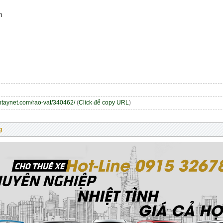
n
entaynet.com/rao-vat/340462/
(
Click để copy URL
)
g