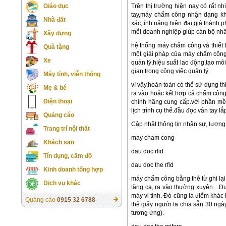
Trên thị trường hiện nay có rất 
Giáo dục
tay,máy chấm công nhận dạng khu
Nhà đất
xác,tính năng hiện đại,giá thành 
mỗi doanh nghiệp giúp cán bộ nhân
Xây dựng
hệ thống máy chấm công và thiết 
Quà tặng
một giải pháp của máy chấm công 
Xe
quản lý,hiệu suất lao động,tạo mô
gian trong công việc quản lý.
Máy tính, viễn thông
vì vậy,hoàn toàn có thể sử dụng t
Mẹ & bé
ra vào hoặc kết hợp cả chấm côn
Điện thoại
chính hãng cung cấp.với phần mềm 
lịch trình cụ thể.đầu đọc vân tay l
Quảng cáo
Cập nhật thông tin nhân sự, lương
Trang trí nội thất
may cham cong
Khách sạn
dau doc rfid
Tín dụng, cầm đồ
dau doc the rfid
Kinh doanh tổng hợp
máy chấm công bằng thẻ từ ghi lại
Dịch vụ khác
tăng ca, ra vào thường xuyên…Đượ
máy vi tính. Đó cũng là điểm khác
Quảng cáo
0915 32 6788
thẻ giấy người ta chia sẵn 30 ngà
tương ứng).