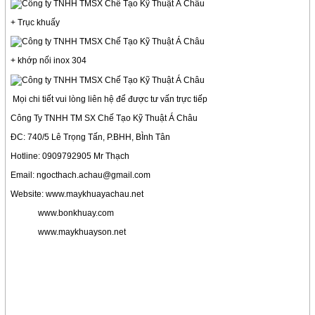
+ Trục khuấy
+ khớp nối inox 304
Mọi chi tiết vui lòng liên hệ để được tư vấn trực tiếp
Công Ty TNHH TM SX Chế Tạo Kỹ Thuật Á Châu
ĐC: 740/5 Lê Trọng Tấn, P.BHH, BÌnh Tân
Hotline: 0909792905 Mr Thạch
Email: ngocthach.achau@gmail.com
Website: www.maykhuayachau.net
www.bonkhuay.com
www.maykhuayson.net