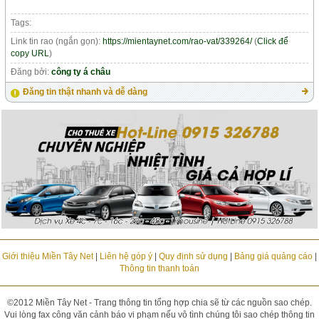
Tags:
Link tin rao (ngắn gọn):
https://mientaynet.com/rao-vat/339264/
(
Click để
copy URL
)
Đăng bởi:
công ty á châu
Đăng tin thật nhanh và dễ dàng
Giới thiệu Miền Tây Net
|
Liên hệ góp ý
|
Quy định sử dụng
|
Bảng giá quảng cáo
|
Thông tin thanh toán
©2012 Miền Tây Net - Trang thông tin tổng hợp chia sẽ từ các nguồn sao chép.
Vui lòng fax công văn cảnh báo vi phạm nếu vô tình chúng tôi sao chép thông tin