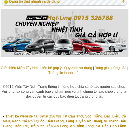
Đăng tin thật nhanh và dễ dàng
Giới thiệu Miền Tây Net
|
Liên hệ góp ý
|
Quy định sử dụng
|
Bảng giá quảng cáo
|
Thông tin thanh toán
©2012 Miền Tây Net - Trang thông tin tổng hợp chia sẽ từ các nguồn sao chép.
Vui lòng fax công văn cảnh báo vi phạm nếu vô tình chúng tôi sao chép thông tin
độc quyền từ các quý báo điện tử, trang thông tin.
-
Thiết kế website tại 0949 256788 TP Cần Thơ, Sóc Trăng, Bạc Liêu, Cà
Mau, Rạch Giá Phú Quốc Kiên Giang, Long Xuyên An Giang, Vị Thanh Hậu
Giang, Bến Tre, Trà Vinh, Tân An Long An, Vĩnh Long, Sa Đéc Cao Lãnh