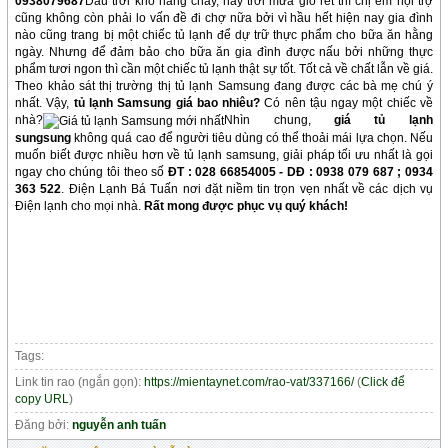
0938079687
Dẫu trời khô nắng cháy, hay trời mưa gió rét thì chị em nội trợ
cũng không còn phải lo vấn đề đi chợ nữa bởi vì hầu hết hiện nay gia đình
nào cũng trang bị một chiếc tủ lạnh để dự trữ thực phẩm cho bữa ăn hằng
ngày. Nhưng để đảm bảo cho bữa ăn gia đình được nấu bởi những thực
phẩm tươi ngon thì cần một chiếc tủ lạnh thật sự tốt. Tốt cả về chất lẫn về giá.
Theo khảo sát thị trường thị tủ lạnh Samsung đang được các bà mẹ chú ý
nhất. Vậy,
tủ lạnh Samsung giá bao nhiêu?
Có nên tậu ngay một chiếc về
nhà?
Nhìn chung,
giá tủ lạnh
sungsung
không quá cao để người tiêu dùng có thể thoải mái lựa chọn. Nếu
muốn biết được nhiều hơn về tủ lạnh samsung, giải pháp tối ưu nhất là gọi
ngay cho chúng tôi theo số
ĐT : 028 66854005 - DĐ : 0938 079 687 ; 0934
363 522
. Điện Lạnh Bá Tuấn nơi đặt niềm tin trọn vẹn nhất về các dịch vụ
Điện lạnh cho mọi nhà.
Rất mong được phục vụ quý khách!
Tags:
Link tin rao (ngắn gọn):
https://mientaynet.com/rao-vat/337166/
(
Click để
copy URL
)
Đăng bởi:
nguyễn anh tuấn