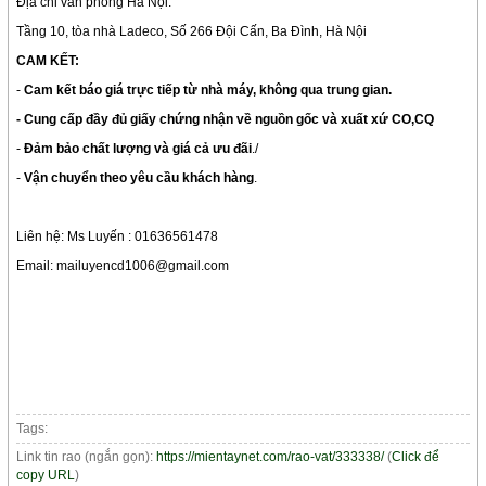
Địa chỉ văn phòng Hà Nội:
Tầng 10, tòa nhà Ladeco, Số 266 Đội Cấn, Ba Đình, Hà Nội
CAM KẾT:
-
Cam kết báo giá trực tiếp từ nhà máy, không qua trung gian.
- Cung cấp đầy đủ giấy chứng nhận về nguồn gốc và xuất xứ CO,CQ
-
Đảm bảo chất lượng và giá cả ưu đãi
./
-
Vận chuyển theo yêu cầu khách hàng
.
Liên hệ: Ms Luyến : 01636561478
Email: mailuyencd1006@gmail.com
Tags:
Link tin rao (ngắn gọn):
https://mientaynet.com/rao-vat/333338/
(
Click để
copy URL
)