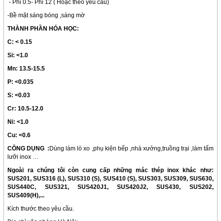
- Phi 0.5- Phi 12 ( Hoặc theo yêu cầu)
-Bề mặt sáng bóng ,sáng mờ
THÀNH PHẦN HÓA HỌC:
C:
< 0.15
Si: <1.0
Mn: 13.5-15.5
P: <0.035
S: <0.03
Cr: 10.5-12.0
Ni: <1.0
Cu:
<0.6
CÔNG DỤNG :
Dùng làm lò xo ,phụ kiện bếp ,nhà xưởng,truồng trại ,làm tấm
lưỡi inox …
Ngoài ra chúng tôi còn cung cấp những mác thép inox khác như:
SUS201, SUS316 (L), SUS310 (S), SUS410 (S), SUS303, SUS309, SUS630,
SUS440C, SUS321, SUS420J1, SUS420J2, SUS430, SUS202,
SUS409(H),...
Kích thước theo yêu cầu.