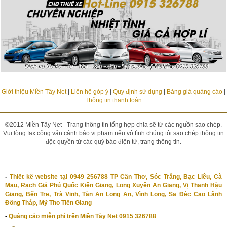
Giới thiệu Miền Tây Net
|
Liên hệ góp ý
|
Quy định sử dụng
|
Bảng giá quảng cáo
|
Thông tin thanh toán
©2012 Miền Tây Net - Trang thông tin tổng hợp chia sẽ từ các nguồn sao chép.
Vui lòng fax công văn cảnh báo vi phạm nếu vô tình chúng tôi sao chép thông tin
độc quyền từ các quý báo điện tử, trang thông tin.
-
Thiết kế website tại 0949 256788 TP Cần Thơ, Sóc Trăng, Bạc Liêu, Cà
Mau, Rạch Giá Phú Quốc Kiên Giang, Long Xuyên An Giang, Vị Thanh Hậu
Giang, Bến Tre, Trà Vinh, Tân An Long An, Vĩnh Long, Sa Đéc Cao Lãnh
Đồng Tháp, Mỹ Tho Tiền Giang
-
Quảng cáo miễn phí trên Miền Tây Net 0915 326788