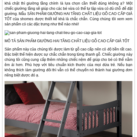
khá chật thì giường tầng chính là lựa chọn cần thiết đúng không ạ? Một
chiếc giường tầng sẽ giúp cho các bé vừa có thể tự lập vừa có đủ chỗ để đặt
giường. Mẫu SẢN PHẨM GIƯỜNG HAI TẦNG CHẤT LIỆU GỖ CAO CẤP GIÁ
TỐT của shomes được thiết kế khá là chắc chắn. Cùng chúng tôi xem xem
sản phẩm có các đặc trưng như thế nào nhé!
MÔ TẢ SẢN PHẨM GIƯỜNG HAI TẦNG CHẤT LIỆU GỖ CAO CẤP GIÁ TỐT
Sản phẩm này của chúng tôi được làm từ gỗ cao cấp nên có độ bền rất cao.
Đặc biệt thể hiện được sự chắc chắn trong từng thanh gỗ. Chiếc giường này
chúng tôi cũng cung cấp thêm những chiếc nệm để giúp cho bé có thể nằm
êm ái hơn. Phù hợp với tiêu chuẩn kích thước của mọi đứa trẻ. Nếu bạn
không thích làm giường đôi thì vẫn có thể chuyển nó thành hai giường đơn
riêng biệt được đó ạ.