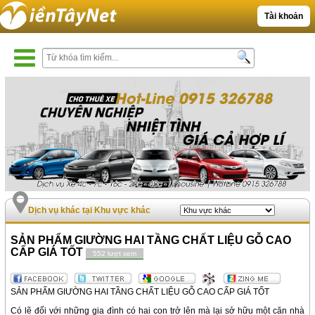
Tài khoản
Dịch vụ khác tại Khu vực khác
SẢN PHẨM GIƯỜNG HAI TẦNG CHẤT LIỆU GỖ CAO
CẤP GIÁ TỐT
552 lượt xem
SẢN PHẨM GIƯỜNG HAI TẦNG CHẤT LIỆU GỖ CAO CẤP GIÁ TỐT
Có lẽ đối với những gia đình có hai con trở lên mà lại sở hữu một căn nhà