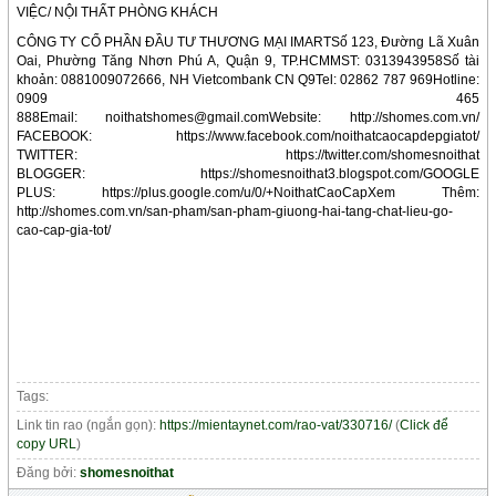
VIỆC/ NỘI THẤT PHÒNG KHÁCH
CÔNG TY CỔ PHẦN ĐẦU TƯ THƯƠNG MẠI IMARTSố 123, Đường Lã Xuân
Oai, Phường Tăng Nhơn Phú A, Quận 9, TP.HCMMST: 0313943958Số tài
khoản: 0881009072666, NH Vietcombank CN Q9Tel: 02862 787 969Hotline:
0909 465
888Email: noithatshomes@gmail.comWebsite: http://shomes.com.vn/
FACEBOOK: https://www.facebook.com/noithatcaocapdepgiatot/
TWITTER: https://twitter.com/shomesnoithat
BLOGGER: https://shomesnoithat3.blogspot.com/GOOGLE
PLUS: https://plus.google.com/u/0/+NoithatCaoCapXem Thêm:
http://shomes.com.vn/san-pham/san-pham-giuong-hai-tang-chat-lieu-go-
cao-cap-gia-tot/
Tags:
Link tin rao (ngắn gọn):
https://mientaynet.com/rao-vat/330716/
(
Click để
copy URL
)
Đăng bởi:
shomesnoithat