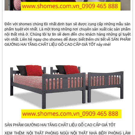
Đến với shomes chúng tôi nhất định bạn sẽ được cung cấp những mẫu sản
phẩm tuyệt vời nhất. Là một trong những nơi chuyên sản xuất các sản phẩm
nội thất nhà ở. Chúng tôi tự tin sẽ đem đến cho khách hàng những gì tuyệt
vời nhất. Liên hệ ngay cho shomes để được biết thêm chi tiết về SẢN PHẨM
GIƯỜNG HAI TẦNG CHẤT LIỆU GỖ CAO CẤP GIÁ TỐT này nhé!
SẢN PHẨM GIƯỜNG HAI TẦNG CHẤT LIỆU GỖ CAO CẤP GIÁ TỐT
XEM THÊM: NỘI THẤT PHÒNG NGỦ/ NỘI THẤT NHÀ BẾP/ PHÒNG LÀM