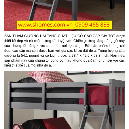
SẢN PHẨM GIƯỜNG HAI TẦNG CHẤT LIỆU GỖ CAO CẤP GIÁ TỐT được
thiết kế đẹp và có chất lượng rất tuyệt vời. Chiếc giường tầng bằng gỗ này
của chúng tôi cũng được rất nhiều nơi lựa chọn. Bởi sản phẩm không chỉ
đẹp, cao cấp mà còn được bán với giá cực kì ưu đãi đó ạ. Trọng lượng của
giường là 54.1 pound và có kích thước là 78.4 x 42.6 x 58.3 inch. Hơn nữa
sản phẩm này của chúng tôi cũng có màu không quá đậm phù hợp với các
kiểu thiết kế của mọi nhà đó ạ.