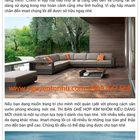
riêng mình. Chính vì vậy mà hầu như ai ai cũng biết đến và chúng rất dễ
dàng sử dụng trong mọi hoàn cảnh cũng như tình huống. Vì vậy hãy nhanh
chân đến imart chúng tôi để được sở hữu ngay nhé.
Nếu bạn đang muốn trang trí cho mình một quán café với phong cách sân
vườn phóng khoáng mới mẻ. Thì BÀN GHẾ HỢP KIM NHÔM KIỂU DÁNG
MỚI chính là một sự chọn lựa hợp lí dành cho bạn nhé. Với nhiều kiểu dáng
đa dạng khác nhau. Imart chúng tôi có rất nhiều từ những loại bàn ghế thấp
cho đến bàn ghế cao. Chúng tôi đều có thể đáp ứng được cho bạn nhé.