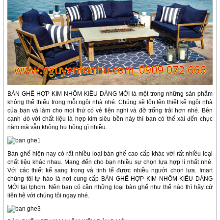
BÀN GHẾ HỢP KIM NHÔM KIỂU DÁNG MỚI là một trong những sản phẩm
không thể thiếu trong mỗi ngôi nhà nhé. Chúng sẽ tôn lên thiết kế ngôi nhà
của bạn và làm cho mọi thứ có vẻ tiện nghi và đỡ trống trải hơn nhé. Bên
cạnh đó với chất liệu là hợp kim siêu bền này thì bạn có thể xài đến chục
năm mà vẫn không hư hỏng gì nhiều.
Bàn ghế hiện nay có rất nhiều loại bàn ghế cao cấp khác với rất nhiều loại
chất liệu khác nhau. Mang đến cho bạn nhiều sự chọn lựa hợp lí nhất nhé.
Với các thiết kế sang trọng và tinh tế được nhiều người chọn lựa. Imart
chúng tôi tự hào là nơi cung cấp BÀN GHẾ HỢP KIM NHÔM KIỂU DÁNG
MỚI tại tphcm. Nên bạn có cần những loại bàn ghế như thế nào thì hãy cứ
liên hệ với chúng tôi ngay nhé.