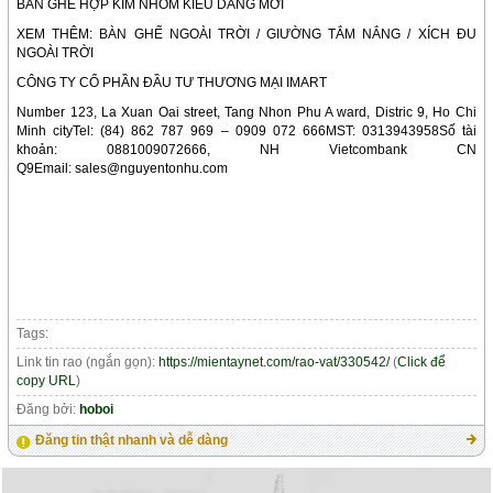
BÀN GHẾ HỢP KIM NHÔM KIỂU DÁNG MỚI
XEM THÊM: BÀN GHẾ NGOÀI TRỜI / GIƯỜNG TẮM NẮNG / XÍCH ĐU
NGOÀI TRỜI
CÔNG TY CỔ PHẦN ĐẦU TƯ THƯƠNG MẠI IMART
Number 123, La Xuan Oai street, Tang Nhon Phu A ward, Distric 9, Ho Chi
Minh cityTel: (84) 862 787 969 – 0909 072 666MST: 0313943958Số tài
khoản: 0881009072666, NH Vietcombank CN
Q9Email: sales@nguyentonhu.com
Tags:
Link tin rao (ngắn gọn):
https://mientaynet.com/rao-vat/330542/
(
Click để
copy URL
)
Đăng bởi:
hoboi
Đăng tin thật nhanh và dễ dàng