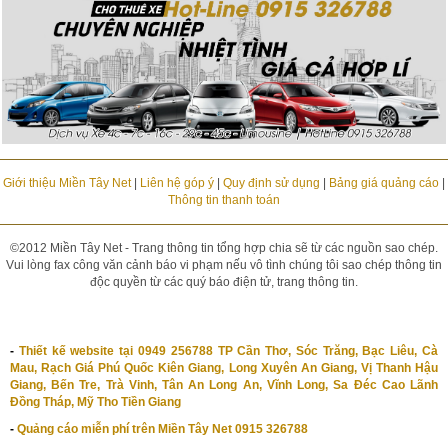
Giới thiệu Miền Tây Net
|
Liên hệ góp ý
|
Quy định sử dụng
|
Bảng giá quảng cáo
|
Thông tin thanh toán
©2012 Miền Tây Net - Trang thông tin tổng hợp chia sẽ từ các nguồn sao chép.
Vui lòng fax công văn cảnh báo vi phạm nếu vô tình chúng tôi sao chép thông tin
độc quyền từ các quý báo điện tử, trang thông tin.
-
Thiết kế website tại 0949 256788 TP Cần Thơ, Sóc Trăng, Bạc Liêu, Cà
Mau, Rạch Giá Phú Quốc Kiên Giang, Long Xuyên An Giang, Vị Thanh Hậu
Giang, Bến Tre, Trà Vinh, Tân An Long An, Vĩnh Long, Sa Đéc Cao Lãnh
Đồng Tháp, Mỹ Tho Tiền Giang
-
Quảng cáo miễn phí trên Miền Tây Net 0915 326788