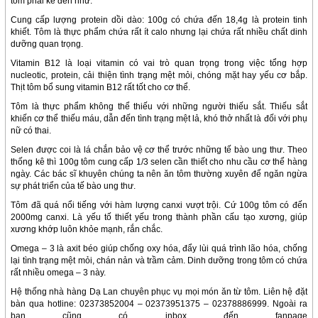
tôm phải kể đến như:
Cung cấp lượng protein dồi dào: 100g có chứa đến 18,4g là protein tinh
khiết. Tôm là thực phẩm chứa rất ít calo nhưng lại chứa rất nhiều chất dinh
dưỡng quan trọng.
Vitamin B12 là loại vitamin có vai trò quan trọng trong việc tổng hợp
nucleotic, protein, cải thiện tình trạng mệt mỏi, chóng mặt hay yếu cơ bắp.
Thịt tôm bổ sung vitamin B12 rất tốt cho cơ thể.
Tôm là thực phẩm không thể thiếu với những người thiếu sắt. Thiếu sắt
khiến cơ thể thiếu máu, dẫn đến tình trạng mệt lả, khó thở nhất là đối với phụ
nữ có thai.
Selen được coi là lá chắn bảo vệ cơ thể trước những tế bào ung thư. Theo
thống kê thì 100g tôm cung cấp 1/3 selen cần thiết cho nhu cầu cơ thể hàng
ngày. Các bác sĩ khuyên chúng ta nên ăn tôm thường xuyên để ngăn ngừa
sự phát triển của tế bào ung thư.
Tôm đã quá nổi tiếng với hàm lượng canxi vượt trội. Cứ 100g tôm có đến
2000mg canxi. Là yếu tố thiết yếu trong thành phần cấu tạo xương, giúp
xương khớp luôn khỏe mạnh, rắn chắc.
Omega – 3 là axit béo giúp chống oxy hóa, đẩy lùi quá trình lão hóa, chống
lại tình trạng mệt mỏi, chán nản và trầm cảm. Dinh dưỡng trong tôm có chứa
rất nhiều omega – 3 này.
Hệ thống nhà hàng Dạ Lan chuyên phục vụ mọi
món ăn từ tôm
. Liên hệ đặt
bàn qua hotline: 02373852004 – 02373951375 – 02378886999. Ngoài ra
bạn cũng có inbox đến fanpage