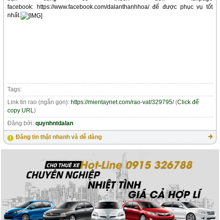
facebook: https://www.facebook.com/dalanthanhhoa/ để được phục vụ tốt
nhất.
Tags:
Link tin rao (ngắn gọn):
https://mientaynet.com/rao-vat/329795/
(
Click để
copy URL
)
Đăng bởi:
quynhntdalan
Đăng tin thật nhanh và dễ dàng