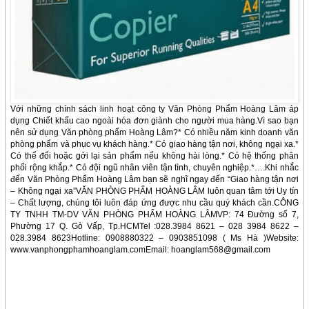
Với những chính sách linh hoạt công ty Văn Phòng Phẩm Hoàng Lâm áp
dụng Chiết khấu cao ngoài hóa đơn giành cho người mua hàng.Vì sao bạn
nên sử dụng Văn phòng phẩm Hoàng Lâm?* Có nhiều năm kinh doanh văn
phòng phẩm và phục vụ khách hàng.* Có giao hàng tận nơi, không ngại xa.*
Có thể đổi hoặc gởi lại sản phẩm nếu không hài lòng.* Có hệ thống phân
phối rộng khắp.* Có đội ngũ nhân viên tận tình, chuyên nghiệp.*….Khi nhắc
đến Văn Phòng Phẩm Hoàng Lâm bạn sẽ nghĩ ngay đến “Giao hàng tận nơi
– Không ngại xa”VĂN PHÒNG PHẨM HOÀNG LÂM luôn quan tâm tới Uy tín
– Chất lượng, chúng tôi luôn đáp ứng được nhu cầu quý khách cần.CÔNG
TY TNHH TM-DV VĂN PHÒNG PHẨM HOÀNG LÂMVP: 74 Đường số 7,
Phường 17 Q. Gò Vấp, Tp.HCMTel :028.3984 8621 – 028 3984 8622 –
028.3984 8623Hotline: 0908880322 – 0903851098 ( Ms Hà )Website:
www.vanphongphamhoanglam.comEmail: hoanglam568@gmail.com