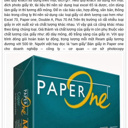
biết quý khách sử dụng theo mục đích gì?. Nếu qúy khách sử dụng với mục
đích photo giấy tờ, tài liệu thì nên sử dụng loại excel 65 là được, còn dùng
làm giấy in thì tương đối mỏng. Để in các báo cáo, hợp đồng, văn bản, thông
báo trong công ty thì nên sử dụng các loại giấy có đinh lượng cao hơn như:
Excel 70, Paper one, Double A, Plus 70 A4.Trên thị trường có rất nhiều loại
giấy in với xuất xứ và chất lượng khác nhau. Vì vậy giá cả cũng khác nhau
theo từng chủng loại. Giá thành và chất lượng của giấy in còn phụ thuộc vào
chất lượng của giấy như: độ dày mỏng, độ trắng sáng của giấy in. Với quy
trình đóng gói hoàn toàn tự động, trọng lượng mỗi một Ream giấy tương
đương với 500 tờ. Người việt hay đọc là “ram giấy”.Bán giấy in Paper one
cho doanh nghiệp – công ty – cơ quan – cơ sở photocopy