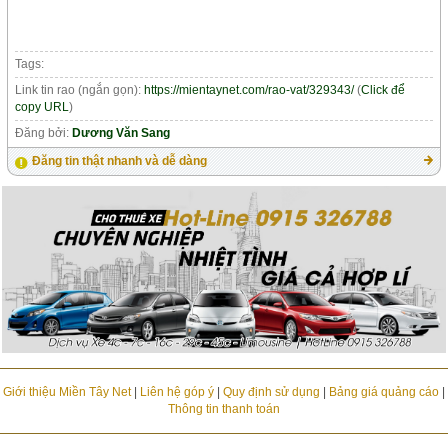
Tags:
Link tin rao (ngắn gọn):
https://mientaynet.com/rao-vat/329343/
(
Click để
copy URL
)
Đăng bởi:
Dương Văn Sang
Đăng tin thật nhanh và dễ dàng
Giới thiệu Miền Tây Net
|
Liên hệ góp ý
|
Quy định sử dụng
|
Bảng giá quảng cáo
|
Thông tin thanh toán