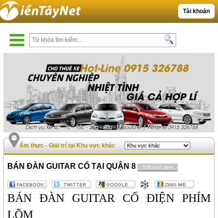
Tài khoản
Ẩm thực - Giải trí tại Khu vực khác
BÁN ĐÀN GUITAR CỔ TẠI QUẬN 8
558 lượt xem
BÁN ĐÀN GUITAR CỔ ĐIỆN PHÍM
LÕM