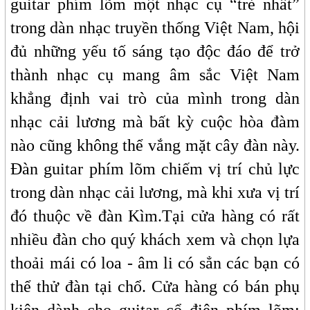
guitar phím lõm một nhạc cụ “trẻ nhất”
trong dàn nhạc truyền thống Việt Nam, hội
đủ những yếu tố sáng tạo độc đáo để trở
thành nhạc cụ mang âm sắc Việt Nam
khẳng định vai trò của mình trong dàn
nhạc cải lương mà bất kỳ cuộc hòa đàm
nào cũng không thể vắng mặt cây đàn này.
Đàn guitar phím lõm chiếm vị trí chủ lực
trong dàn nhạc cải lương, mà khi xưa vị trí
đó thuộc về đàn Kìm.Tại cửa hàng có rất
nhiều đàn cho quý khách xem và chọn lựa
thoải mái có loa - âm li có sẳn các bạn có
thể thử đàn tại chổ. Cửa hàng có bán phụ
kiện dành cho guitar cổ điện phím lõm: