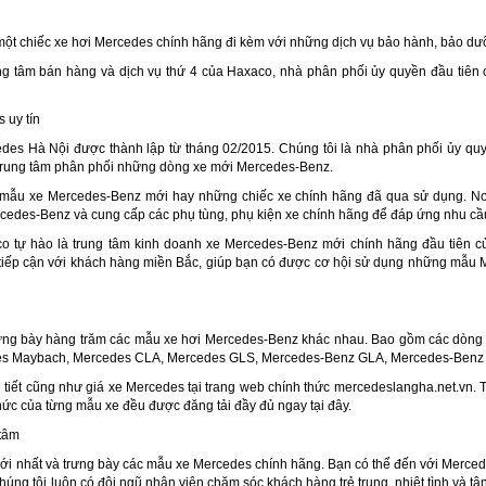
t chiếc xe hơi Mercedes chính hãng đi kèm với những dịch vụ bảo hành, bảo dưỡn
g tâm bán hàng và dịch vụ thứ 4 của Haxaco, nhà phân phối ủy quyền đầu tiên c
 uy tín
edes Hà Nội được thành lập từ tháng 02/2015. Chúng tôi là nhà phân phối ủy qu
 trung tâm phân phối những dòng xe mới Mercedes-Benz.
 mẫu xe Mercedes-Benz mới hay những chiếc xe chính hãng đã qua sử dụng. N
edes-Benz và cung cấp các phụ tùng, phụ kiện xe chính hãng để đáp ứng nhu cầ
o tự hào là trung tâm kinh doanh xe Mercedes-Benz mới chính hãng đầu tiên 
ếp cận với khách hàng miền Bắc, giúp bạn có được cơ hội sử dụng những mẫu 
rưng bày hàng trăm các mẫu xe hơi Mercedes-Benz khác nhau. Bao gồm các dòng
des Maybach, Mercedes CLA, Mercedes GLS, Mercedes-Benz GLA, Mercedes-Benz 
i tiết cũng như giá xe Mercedes tại trang web chính thức mercedeslangha.net.vn. 
thức của từng mẫu xe đều được đăng tải đầy đủ ngay tại đây.
 tâm
i nhất và trưng bày các mẫu xe Mercedes chính hãng. Bạn có thể đến với Merced
húng tôi luôn có đội ngũ nhân viên chăm sóc khách hàng trẻ trung, nhiệt tình và tậ