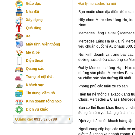
Đại lý mercedes hà nội
Giáo dục
Bạn muốn chọn địa điểm để mua mộ
Nhà đất
Hãy chọn Mercedes Láng Hạ, trun
Xây dựng
Nam.
Quà tặng
Mercedes Láng Hạ đại lý Mercedes
Xe
Mercedes Láng Hạ là đại lý Merc
Máy tính, viễn thông
tiêu chuẩn quốc tế Autohaus 600,
Mẹ & bé
Nơi kinh doanh và trưng bày các
dưỡng, sửa chữa các dòng xe Merc
Điện thoại
Đại lý Mercedes Láng Hạ - Haxac
Quảng cáo
những sản phẩm Mercedes-Benz ti
Trang trí nội thất
vụ chăm sóc bảo dưỡng tốt nhất.
Khách sạn
Phong phú các mẫu xe có sẵn
Tín dụng, cầm đồ
Hiện tại hệ thống Haxaco đang t
Class, Mercedes E Class, Merce
Kinh doanh tổng hợp
Bạn có thể tham khảo thông tin ch
Dịch vụ khác
đến giá niêm yết, bảng giá chính 
Quảng cáo
0915 32 6788
Dịch vụ chăm sóc khách hàng tận
Ngoài cung cấp bạn các mẫu xe mớ
giới thiệu chọn xe nhanh chóng. C