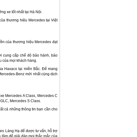
g xe tốt nhất tại Hà Nội.
ủa thương hiệu Mercedes tại Việt
yền của thương hiệu Mercedes đạt
ơi cung cấp chế độ bảo hành, bảo
u của mọi khách hàng.
của Haxaco tại miền Bắc. Để mang
Mercedes-Benz mới nhất cùng dịch
 xe Mercedes A Class, Mercedes C
GLC, Mercedes S Class.
Tất cả những thông tin bạn cần cho
es Láng Hạ để được tư vấn, hỗ trợ
n tâm để giải đáp mọi thắc mắc của