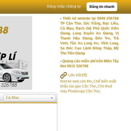
Đăng nhập
|
Đăng ký
Đăng tin nhanh
-
Thiết kế website tại 0949 256788
TP Cần Thơ, Sóc Trăng, Bạc Liêu,
Cà Mau, Rạch Giá Phú Quốc Kiên
Giang, Long Xuyên An Giang, Vị
Thanh Hậu Giang, Bến Tre, Trà
Vinh, Tân An Long An, Vĩnh Long,
Sa Đéc Cao Lãnh Đồng Tháp, Mỹ
Tho Tiền Giang
-
Quảng cáo miễn phí trên Miền Tây
Net 0915 326788
Liên Kết
(?)
:
thiet ke web can tho
,
Chế biến xuất
khẩu lúa gạo Cần Thơ
,
Cho thuê
máy Photocopy Cần Thơ
,
Cà Mau