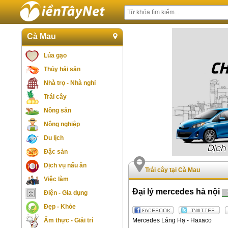
Cà Mau
Lúa gạo
Thủy hải sản
Nhà trọ - Nhà nghỉ
Trái cây
Nông sản
Nông nghiệp
Du lịch
Đặc sản
Dịch vụ nấu ăn
Trái cây tại Cà Mau
Việc làm
Đại lý mercedes hà nội
Điện - Gia dụng
Đẹp - Khỏe
Mercedes Láng Hạ - Haxaco
Ẩm thực - Giải trí