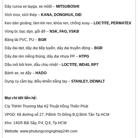
Dây curoa xe tayga, xe môtô –
MITSUBOSHI
Xích inox, xích thép –
KANA, DONGHUA, DID
Keo dán gioăng, làm kín ren, khóa ren, chống xoay –
LOCTITE, PERMATEX
Vòng bi, bạc đạn, gối đỡ –
NSK, FAG, VSKB
Băng tải PVC, PU –
BGR
Dây đai dẹt, dây đai tiếp tuyến, dây đai truyền động –
BGR
Dây đai rèn niềng thùng, dây đai nhựa PP –
HTPG
Dầu mở bôi trơn, dầu chịu nhiệt –
LOCTITE, WD40, RP7
Bánh xe, xe đẩy –
HADO
Dụng cụ cầm tay, điều khiển bằng tay –
STANLEY, DEWALT
Mọi chi tiết liên hệ:
Cty TNHH Thương Mại Kỹ Thuật Hồng Thiên Phát
VPGD: 68 đường số 27, P.Bình Trị Đông B,Q.Bình Tân Tp.HCM
Kho: 140/5 Bãi Sậy, P.4, Q.6, Tp.HCM
Website: www.phutungcongnghiep24h.com