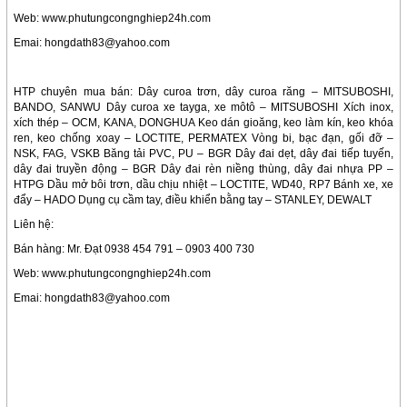
Web: www.phutungcongnghiep24h.com
Emai: hongdath83@yahoo.com
HTP chuyên mua bán: Dây curoa trơn, dây curoa răng – MITSUBOSHI,
BANDO, SANWU Dây curoa xe tayga, xe môtô – MITSUBOSHI Xích inox,
xích thép – OCM, KANA, DONGHUA Keo dán gioăng, keo làm kín, keo khóa
ren, keo chống xoay – LOCTITE, PERMATEX Vòng bi, bạc đạn, gối đỡ –
NSK, FAG, VSKB Băng tải PVC, PU – BGR Dây đai dẹt, dây đai tiếp tuyến,
dây đai truyền động – BGR Dây đai rèn niềng thùng, dây đai nhựa PP –
HTPG Dầu mở bôi trơn, dầu chịu nhiệt – LOCTITE, WD40, RP7 Bánh xe, xe
đẩy – HADO Dụng cụ cầm tay, điều khiển bằng tay – STANLEY, DEWALT
Liên hệ:
Bán hàng: Mr. Đạt 0938 454 791 – 0903 400 730
Web: www.phutungcongnghiep24h.com
Emai: hongdath83@yahoo.com