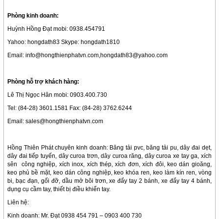
Phòng kinh doanh:
Huỳnh Hồng Đạt mobi: 0938.454791
Yahoo: hongdath83 Skype: hongdath1810
Email: info@hongthienphatvn.com,hongdath83@yahoo.com
Phòng hỗ trợ khách hàng:
Lê Thị Ngọc Hân mobi: 0903.400.730
Tel: (84-28) 3601.1581 Fax: (84-28) 3762.6244
Email: sales@hongthienphatvn.com
Hồng Thiên Phát chuyên kinh doanh: Băng tải pvc, băng tải pu, dây đai dẹt,
dây đai tiếp tuyến, dây curoa trơn, dây curoa răng, dây curoa xe tay ga, xích
sên công nghiệp, xích inox, xích thép, xích đơn, xích đôi, keo dán gioăng,
keo phủ bề mặt, keo dán công nghiệp, keo khóa ren, keo làm kín ren, vòng
bi, bạc đạn, gối đỡ, dầu mở bôi trơn, xe đẩy tay 2 bánh, xe đẩy tay 4 bánh,
dụng cụ cầm tay, thiết bị điều khiển tay.
Liên hệ:
Kinh doanh: Mr. Đạt 0938 454 791 – 0903 400 730