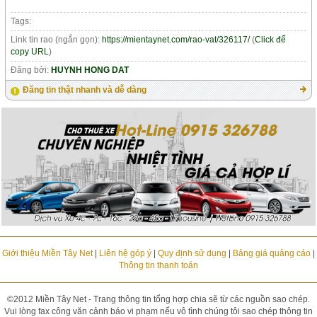
Tags:
Link tin rao (ngắn gọn):
https://mientaynet.com/rao-vat/326117/
(
Click để
copy URL
)
Đăng bởi:
HUYNH HONG DAT
Đăng tin thật nhanh và dễ dàng
Giới thiệu Miền Tây Net
|
Liên hệ góp ý
|
Quy định sử dụng
|
Bảng giá quảng cáo
|
Thông tin thanh toán
©2012 Miền Tây Net - Trang thông tin tổng hợp chia sẽ từ các nguồn sao chép.
Vui lòng fax công văn cảnh báo vi phạm nếu vô tình chúng tôi sao chép thông tin