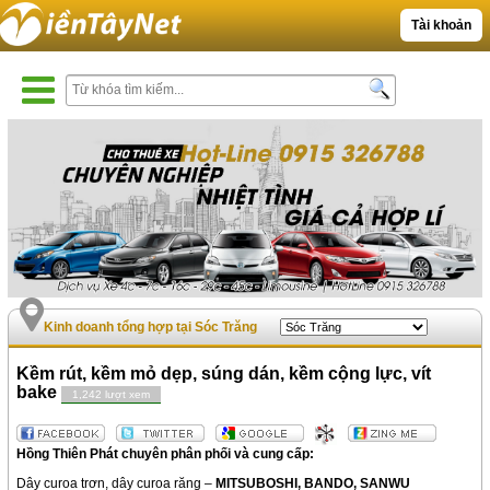
Tài khoản
Kinh doanh tổng hợp tại Sóc Trăng
Kềm rút, kềm mỏ dẹp, súng dán, kềm cộng lực, vít
bake
1,242 lượt xem
Hồng Thiên Phát chuyên phân phối và cung cấp:
Dây curoa trơn, dây curoa răng –
MITSUBOSHI, BANDO, SANWU