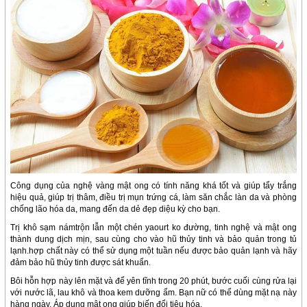
Công dụng của nghệ vàng mật ong có tính năng khá tốt và giúp tẩy trắng
hiệu quả, giúp trị thâm, điều trị mụn trứng cá, làm săn chắc làn da và phòng
chống lão hóa da, mang đến da dẻ đẹp diệu kỳ cho bạn.
Trị khô sạm námtrộn lẫn một chén yaourt ko đường, tinh nghệ và mật ong
thành dung dịch mịn, sau cùng cho vào hũ thủy tinh và bảo quản trong tủ
lạnh.hợp chất này có thể sử dụng một tuần nếu được bảo quản lạnh và hãy
đảm bảo hũ thủy tinh được sát khuẩn.
Bôi hỗn hợp này lên mặt và để yên tĩnh trong 20 phút, bước cuối cùng rửa lại
với nước lã, lau khô và thoa kem dưỡng ẩm. Bạn nữ có thể dùng mặt nạ này
hàng ngày. Áp dụng mật ong giúp biến đổi tiêu hóa.