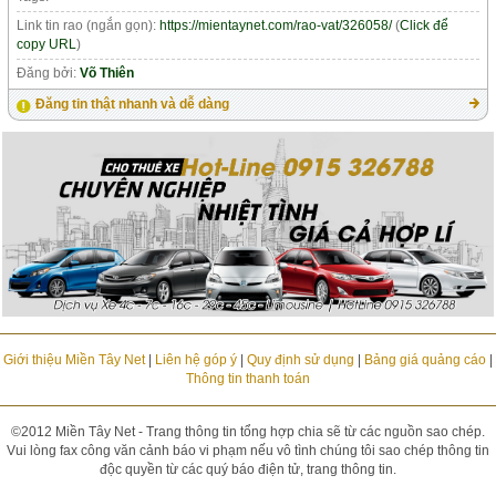
Link tin rao (ngắn gọn):
https://mientaynet.com/rao-vat/326058/
(
Click để
copy URL
)
Đăng bởi:
Võ Thiên
Đăng tin thật nhanh và dễ dàng
Giới thiệu Miền Tây Net
|
Liên hệ góp ý
|
Quy định sử dụng
|
Bảng giá quảng cáo
|
Thông tin thanh toán
©2012 Miền Tây Net - Trang thông tin tổng hợp chia sẽ từ các nguồn sao chép.
Vui lòng fax công văn cảnh báo vi phạm nếu vô tình chúng tôi sao chép thông tin
độc quyền từ các quý báo điện tử, trang thông tin.