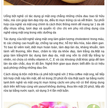
Uống bột nghệ có tác dụng gì mật ong chẳng những chữa đau bao tử hữu
hiệu, mà còn giúp làm đẹp lớp da, điều trị mụn trứng cá và vết thâm. Sự phối
hợp của nghệ và mật ong chính là cách thức thông minh để mang lại 1 da dẻ
đầy nhựa sống, tươi đẹp và quyến rũ cho chị em phụ nữ.công dụng của
nghệ vàng mật ong trong việc dưỡng da
Tác dụng của bột nghệ vàng mật ong làm giảm lượng cholesterol trong máu,
trị các chứng cao huyết áp, chống lại ung thư, hỗ trợ tiêu hóa, bảo đảm gan.
Trị bao tử viêm loét, diệt mụn hoàn toàn, làm đẹp làn da, kháng khuẩn, làm
lành vết thương, liền thẹo, chăm lo lớp da khỏe đẹp, làm trắng da.Mặt nạ
giúp làm trắngVới tác dụng làm đẹp da, mật ong vốn là chất tẩy trắng tự
nhiên, nó chứa có nhiều vitamin A, C, E và các khoáng chất khác giúp để làm
làn da săn chắc, duy trì độ ẩm. Nghệ thời gian qua được biết đến là có hiệu
quả phòng chống những đau ốm.
Cách dùng là trộn một thìa cà phê bột nghệ với 2 thìa coffee mật ong, kế tiếp
bôi hợp chất này lên mặt, để nó trong 20 phút rồi rửa thật sạch lại bằng nước
lạnh.tinh nghệ và mật ong trị mụn trứng cáchị em phụ nữ có thể dùng dung
dịch trên kết hợp cùng với yaourt không đường, thoa lên mặt 20 phút, tiếp đó
rửa lại bằng nước sạch, sử dụng 3-4 lần một tuần.