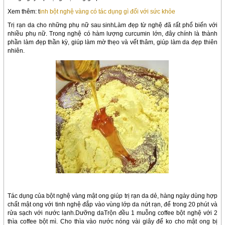
Xem thêm: t
inh bột nghệ vàng có tác dụng gì đối với sức khỏe
Trị rạn da cho những phụ nữ sau sinhLàm đẹp từ nghệ đã rất phổ biến với
nhiều phụ nữ. Trong nghệ có hàm lượng curcumin lớn, đây chính là thành
phần làm đẹp thần kỳ, giúp làm mờ thẹo và vết thâm, giúp làm da đẹp thiên
nhiên.
Tác dụng của bột nghệ vàng mật ong giúp trị rạn da dẻ, hàng ngày dùng hợp
chất mật ong với tinh nghệ đắp vào vùng lớp da nứt rạn, để trong 20 phút và
rửa sạch với nước lạnh.Dưỡng daTrộn đều 1 muỗng coffee bột nghệ với 2
thìa coffee bột mì. Cho thìa vào nước nóng vài giây để ko cho mật ong bị