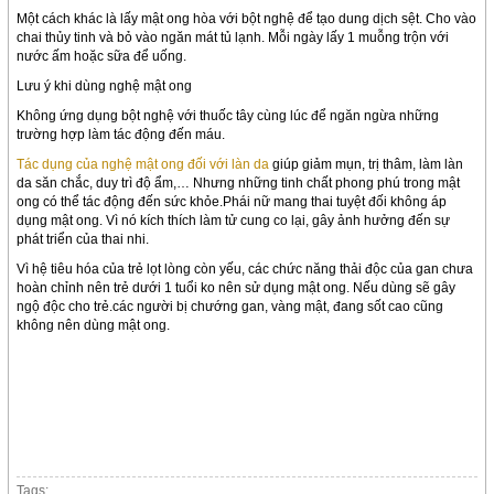
Một cách khác là lấy mật ong hòa với bột nghệ để tạo dung dịch sệt. Cho vào
chai thủy tinh và bỏ vào ngăn mát tủ lạnh. Mỗi ngày lấy 1 muỗng trộn với
nước ấm hoặc sữa để uống.
Lưu ý khi dùng nghệ mật ong
Không ứng dụng bột nghệ với thuốc tây cùng lúc để ngăn ngừa những
trường hợp làm tác động đến máu.
Tác dụng của nghệ mật ong đối với làn da
giúp giảm mụn, trị thâm, làm làn
da săn chắc, duy trì độ ẩm,… Nhưng những tinh chất phong phú trong mật
ong có thể tác động đến sức khỏe.Phái nữ mang thai tuyệt đối không áp
dụng mật ong. Vì nó kích thích làm tử cung co lại, gây ảnh hưởng đến sự
phát triển của thai nhi.
Vì hệ tiêu hóa của trẻ lọt lòng còn yếu, các chức năng thải độc của gan chưa
hoàn chỉnh nên trẻ dưới 1 tuổi ko nên sử dụng mật ong. Nếu dùng sẽ gây
ngộ độc cho trẻ.các người bị chướng gan, vàng mật, đang sốt cao cũng
không nên dùng mật ong.
Tags: