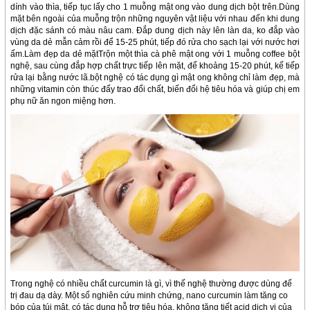
dính vào thìa, tiếp tục lấy cho 1 muỗng mật ong vào dung dịch bột trên.Dùng
mặt bên ngoài của muỗng trộn những nguyên vật liệu với nhau đến khi dung
dịch đặc sánh có màu nâu cam. Đắp dung dịch này lên làn da, ko đắp vào
vùng da dẻ mẫn cảm rồi để 15-25 phút, tiếp đó rửa cho sạch lại với nước hơi
ấm.Làm đẹp da dẻ mặtTrộn một thìa cà phê mật ong với 1 muỗng coffee bột
nghệ, sau cùng đắp hợp chất trực tiếp lên mặt, để khoảng 15-20 phút, kế tiếp
rửa lại bằng nước lã.bột nghệ có tác dụng gì mật ong không chỉ làm đẹp, mà
những vitamin còn thúc đẩy trao đổi chất, biến đổi hệ tiêu hóa và giúp chị em
phụ nữ ăn ngon miệng hơn.
Trong nghệ có nhiều chất curcumin là gì, vì thế nghệ thường được dùng để
trị đau dạ dày. Một số nghiên cứu minh chứng, nano curcumin làm tăng co
bóp của túi mật, có tác dụng hỗ trợ tiêu hóa, không tăng tiết acid dịch vị của