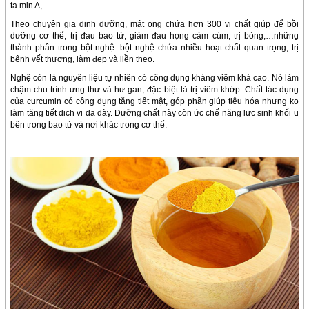
ta min A,…
Theo chuyên gia dinh dưỡng, mật ong chứa hơn 300 vi chất giúp để bồi
dưỡng cơ thể, trị đau bao tử, giảm đau họng cảm cúm, trị bỏng,…những
thành phần trong bột nghệ: bột nghệ chứa nhiều hoạt chất quan trọng, trị
bệnh vết thương, làm đẹp và liền thẹo.
Nghệ còn là nguyên liệu tự nhiên có công dụng kháng viêm khá cao. Nó làm
chậm chu trình ưng thư và hư gan, đặc biệt là trị viêm khớp. Chất tác dụng
của curcumin có công dụng tăng tiết mật, góp phần giúp tiêu hóa nhưng ko
làm tăng tiết dịch vị dạ dày. Dưỡng chất này còn ức chế năng lực sinh khối u
bên trong bao tử và nơi khác trong cơ thể.