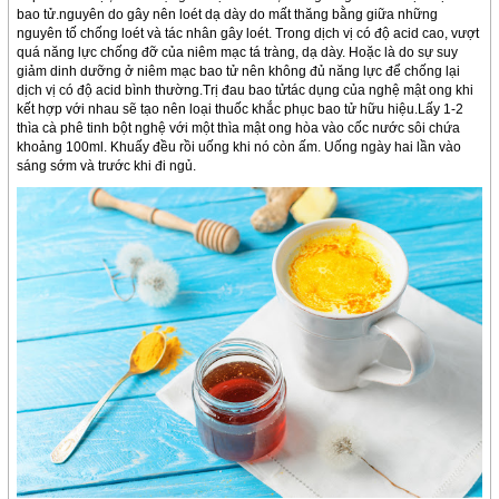
bao tử.nguyên do gây nên loét dạ dày do mất thăng bằng giữa những
nguyên tố chống loét và tác nhân gây loét. Trong dịch vị có độ acid cao, vượt
quá năng lực chống đỡ của niêm mạc tá tràng, dạ dày. Hoặc là do sự suy
giảm dinh dưỡng ở niêm mạc bao tử nên không đủ năng lực để chống lại
dịch vị có độ acid bình thường.Trị đau bao tửtác dụng của nghệ mật ong khi
kết hợp với nhau sẽ tạo nên loại thuốc khắc phục bao tử hữu hiệu.Lấy 1-2
thìa cà phê tinh bột nghệ với một thìa mật ong hòa vào cốc nước sôi chứa
khoảng 100ml. Khuấy đều rồi uống khi nó còn ấm. Uống ngày hai lần vào
sáng sớm và trước khi đi ngủ.