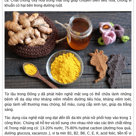
cá. Chất chống oxy hóa trong mật ong giúp chuyển biến tiêu hóa, chống vi
khuẩn có hại bên trong đường ruột.
Từ lâu trong Đông y đã phát hiện nghệ mật ong có thể chữa lành những
bệnh về dạ dày như kháng viêm nhiễm đường tiêu hóa, kháng viêm loét,
giúp lành vết thương mau chóng, bổ máu, cung cấp sinh lực, giúp da trắng
sáng.
Tác dụng của nghệ mật ong đạt đến tối đa khi phái nữ phối hợp vào trong 1
công thức. Chúng sẽ hỗ trợ và bổ sung cho nhau nhờ vào các tính chất riêng
rẽ.Trong mật ong có: 13-20% nước, 75-80% hydrat cacbon (đường hoa quả,
đường glucoza, xacarozo..), vi ta min B1, B2, B6, C, E, K, acid folic, tiền tố vi