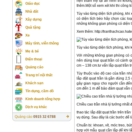
hẹn thẩm mỹ lại an ninh thì khôn
Giáo dục
thêm.Một số xem xét khi thi công t
Nhà đất
Tùy vào từng diện tích phòng, khi 
có diện tích béo hãy chọn các lo
Xây dựng
những không gian phòng có diện tí
Quà tặng
Xem thêm: http://tranthachcao.ha
Xe
Máy tính, viễn thông
Tùy vào từng diện tích phòng, khi k
Mẹ & bé
Với những không gian phòng có di
Điện thoại
nên dùng loại quạt trần có cánh q
cm – 138 cm.tư vấn lắp quạt trần t
Quảng cáo
Tùy thuộc vào độ cao của trần nhà
Trang trí nội thất
lắp đặt quạt trần là gần đúng 2,
Khách sạn
gây gian nguy cho người cần đến
cm đến 1 m để bảo đảm quạt vẫn có
Tín dụng, cầm đồ
Kinh doanh tổng hợp
Chiều cao trần nhà lý tưởng nhất để
Dịch vụ khác
thao tác lắp đặt quạt trần trên tr
Quảng cáo
0915 32 6788
vụ dùng. Sau đây là các bước để lắ
Chuẩn bị: khoan, vít, móc treo, bú
hợp với mẫu quạt cần lắp để khi lắ