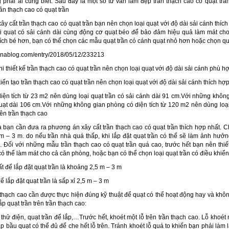
g phải ai cũng biết. Sau đây là một số tư vấn làm đẹp trần thạch cao có quạt t
rần thạch cao có quạt trần
xây cất trần thạch cao có quạt trần bạn nên chọn loại quạt với độ dài sải cánh thích
ại quạt có sải cánh dài cùng động cơ quạt béo để bảo đảm hiệu quả làm mát cho
ch bé hơn, bạn có thể chọn các mẫu quạt trần có cánh quạt nhỏ hơn hoặc chọn qu
tenablog.com/entry/2018/05/12/233213
iến tạo trần thạch cao có quạt trần nên chọn loại quạt với độ dài sải cánh thích hợ
ện tích từ 23 m2 nên dùng loại quạt trần có sải cánh dài 91 cm.Với những không
uạt dài 106 cm.Với những không gian phòng có diện tích từ 120 m2 nên dùng loại
rên trần thạch cao
 bạn cần đưa ra phương án xây cất trần thạch cao có quạt trần thích hợp nhất. C
5 m – 3 m. do nếu trần nhà quá thấp, khi lắp đặt quạt trần có thể sẽ làm ảnh h
. Đối với những mẫu trần thạch cao có quạt trần quá cao, trước hết bạn nên thiế
 thể làm mát cho cả căn phòng, hoặc bạn có thể chọn loại quạt trần có điều khiể
 lắp đặt quạt trần là sấp xỉ 2,5 m – 3 m
ần thạch cao cần được thực hiện đúng kỹ thuật để quạt có thể hoạt động hay và khôn
p quạt trần trên trần thạch cao:
t thử điện, quạt trần để lắp,…Trước hết, khoét một lỗ trên trần thạch cao. Lỗ khoét
p bầu quạt có thể đủ để che hết lỗ trên. Tránh khoét lỗ quá to khiến bạn phải làm l