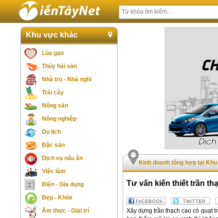
Khu vực khác
Lúa gạo
Thủy hải sản
Nhà trọ - Nhà nghỉ
Trái cây
Nông sản
Nông nghiệp
Du lịch
Đặc sản
Dịch vụ nấu ăn
Kinh doanh tổng hợp tại Kh
Việc làm
Tư vấn kiến thiết trần t
Điện - Gia dụng
Đẹp - Khỏe
Xây dựng trần thạch cao có quạt tr
Ẩm thực - Giải trí