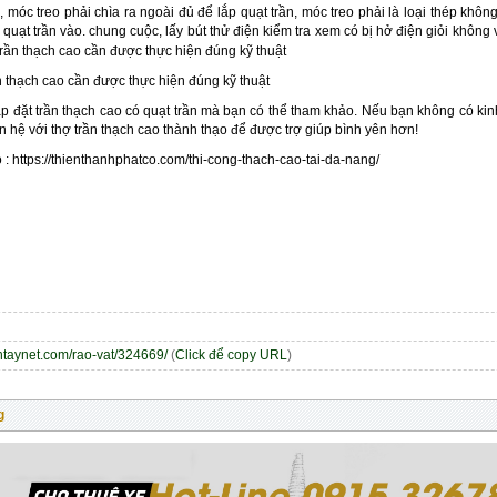
ý, móc treo phải chìa ra ngoài đủ để lắp quạt trần, móc treo phải là loại thép kh
p quạt trần vào. chung cuộc, lấy bút thử điện kiểm tra xem có bị hở điện giỏi không
ần thạch cao cần được thực hiện đúng kỹ thuật
ắp đặt trần thạch cao có quạt trần mà bạn có thể tham khảo. Nếu bạn không có ki
ên hệ với thợ trần thạch cao thành thạo để được trợ giúp bình yên hơn!
 : https://thienthanhphatco.com/thi-cong-thach-cao-tai-da-nang/
entaynet.com/rao-vat/324669/
(
Click để copy URL
)
g