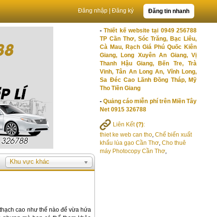
Đăng nhập
|
Đăng ký
Đăng tin nhanh
-
Thiết kế website tại 0949 256788
TP Cần Thơ, Sóc Trăng, Bạc Liêu,
Cà Mau, Rạch Giá Phú Quốc Kiên
Giang, Long Xuyên An Giang, Vị
Thanh Hậu Giang, Bến Tre, Trà
Vinh, Tân An Long An, Vĩnh Long,
Sa Đéc Cao Lãnh Đồng Tháp, Mỹ
Tho Tiền Giang
-
Quảng cáo miễn phí trên Miền Tây
Net 0915 326788
Liên Kết
(?)
:
thiet ke web can tho
,
Chế biến xuất
khẩu lúa gạo Cần Thơ
,
Cho thuê
máy Photocopy Cần Thơ
,
Khu vực khác
ần thạch cao như thế nào để vừa hứa