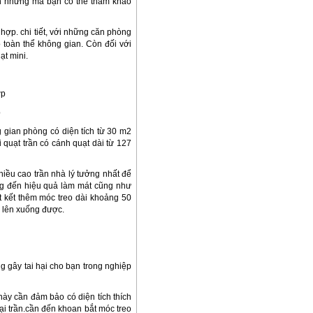
rần nhưng mà bạn có thể tham khảo
 hợp. chi tiết, với những căn phòng
 toàn thể không gian. Còn đối với
ạt mini.
p
 gian phòng có diện tích từ 30 m2
 quạt trần có cánh quạt dài từ 127
hiều cao trần nhà lý tưởng nhất để
ưởng đến hiệu quả làm mát cũng như
t kết thêm móc treo dài khoảng 50
n lên xuống được.
g gây tai hại cho bạn trong nghiệp
 này cần đảm bảo có diện tích thích
ại trần.cần đến khoan bắt móc treo