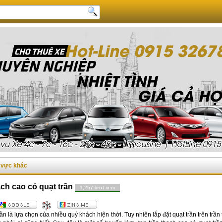
u vực khác
hạch cao có quạt trần
1,257 lượt xem
ần là lựa chọn của nhiều quý khách hiện thời. Tuy nhiên lắp đặt quạt trần trên tr