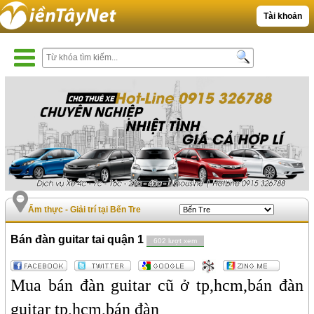
Tài khoản
Ẩm thực - Giải trí tại Bến Tre
Bán đàn guitar tai quận 1
602 lượt xem
Mua bán đàn guitar cũ ở tp,hcm,bán đàn
guitar tp,hcm,bán đàn