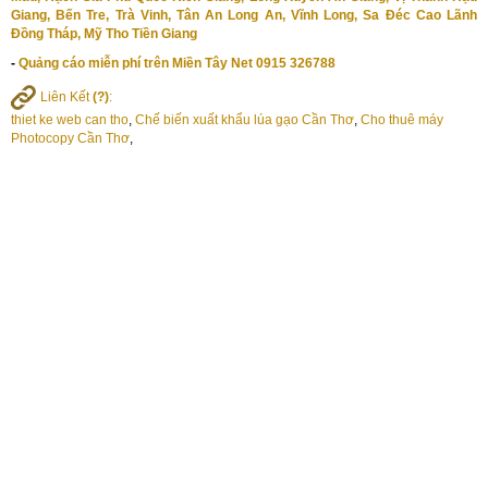
Giang, Bến Tre, Trà Vinh, Tân An Long An, Vĩnh Long, Sa Đéc Cao Lãnh
Đồng Tháp, Mỹ Tho Tiền Giang
-
Quảng cáo miễn phí trên Miền Tây Net 0915 326788
Liên Kết
(?)
:
thiet ke web can tho
,
Chế biến xuất khẩu lúa gạo Cần Thơ
,
Cho thuê máy
Photocopy Cần Thơ
,