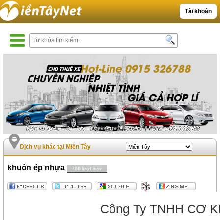
Tài khoản
Dịch vụ khác tại Miền Tây
khuôn ép nhựa
766 lượt xem
Công Ty TNHH CƠ K