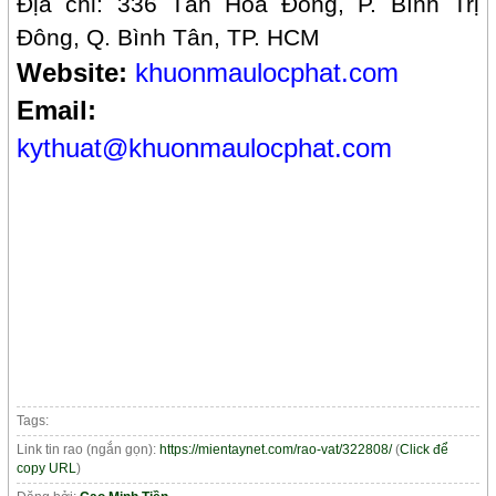
Địa chỉ: 336 Tân Hòa Đông, P. Bình Trị
Đông, Q. Bình Tân, TP.
HCM
Website:
khuonmaulocphat.com
Email:
kythuat@khuonmaulocphat.com
Tags:
Link tin rao (ngắn gọn):
https://mientaynet.com/rao-vat/322808/
(
Click để
copy URL
)