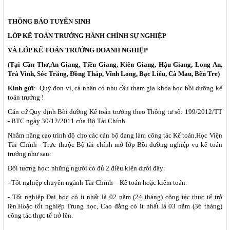
THÔNG BÁO TUYỂN SINH
LỚP KẾ TOÁN TRƯỞNG HÀNH CHÍNH SỰ NGHIỆP
VÀ LỚP KẾ TOÁN TRƯỞNG DOANH NGHIỆP
(Tại Cần Thơ,An Giang, Tiền Giang, Kiên Giang, Hậu Giang, Long An,
Trà Vinh, Sóc Trăng, Đồng Tháp, Vĩnh Long, Bạc Liêu, Cà Mau, Bến Tre)
Kính gửi
: Quý đơn vị, cá nhân có nhu cầu tham gia khóa học bồi dưỡng kế
toán trưởng !
Căn cứ Quy định Bồi dưỡng Kế toán trưởng theo Thông tư số: 199/2012/TT
- BTC ngày 30/12/2011 của Bộ Tài Chính.
Nhằm nâng cao trình độ cho các cán bộ đang làm công tác Kế toán.Học Viện
Tài Chính - Trực thuộc Bộ tài chính mở lớp Bồi dưỡng nghiệp vụ kế toán
trưởng như sau:
Đối tượng học: những người có đủ 2 điều kiện dưới đây:
- Tốt nghiệp chuyên ngành Tài Chính – Kế toán hoặc kiểm toán.
- Tốt nghiệp Đại học có ít nhất là 02 năm (24 tháng) công tác thực tế trở
lên.Hoặc tốt nghiệp Trung học, Cao đẳng có ít nhất là 03 năm (36 tháng)
công tác thực tế trở lên.