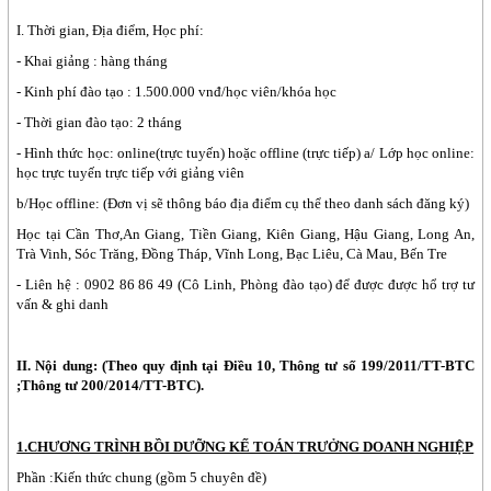
I. Thời gian, Địa điểm, Học phí:
- Khai giảng : hàng tháng
- Kinh phí đào tạo : 1.500.000 vnđ/học viên/khóa học
- Thời gian đào tạo: 2 tháng
- Hình thức học: online(trực tuyến) hoặc offline (trực tiếp) a/ Lớp học online:
học trực tuyến trực tiếp với giảng viên
b/Học offline: (Đơn vị sẽ thông báo địa điểm cụ thể theo danh sách đăng ký)
Học tại Cần Thơ,An Giang, Tiền Giang, Kiên Giang, Hậu Giang, Long An,
Trà Vinh, Sóc Trăng, Đồng Tháp, Vĩnh Long, Bạc Liêu, Cà Mau, Bến Tre
- Liên hệ : 0902 86 86 49 (Cô Linh, Phòng đào tạo) để được được hổ trợ tư
vấn & ghi danh
II. Nội dung: (Theo quy định tại Điều 10, Thông tư số 199/2011/TT-BTC
;Thông tư 200/2014/TT-BTC).
1.CHƯƠNG TRÌNH BỒI DƯỠNG KẾ TOÁN TRƯỞNG DOANH NGHIỆP
Phần :Kiến thức chung (gồm 5 chuyên đề)