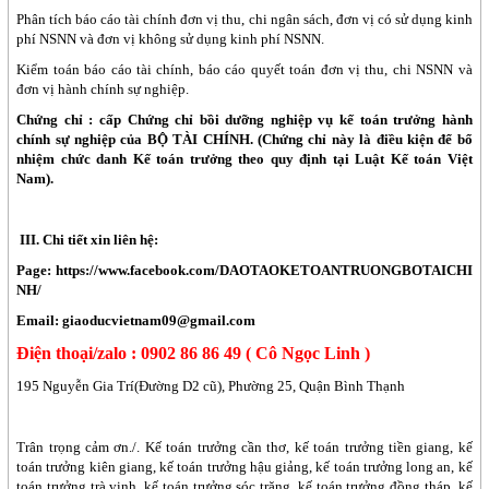
Phân tích báo cáo tài chính đơn vị thu, chi ngân sách, đơn vị có sử dụng kinh
phí NSNN và đơn vị không sử dụng kinh phí NSNN.
Kiểm toán báo cáo tài chính, báo cáo quyết toán đơn vị thu, chi NSNN và
đơn vị hành chính sự nghiệp.
Chứng chỉ : cấp Chứng chỉ bồi dưỡng nghiệp vụ kế toán trưởng hành
chính sự nghiệp của BỘ TÀI CHÍNH. (Chứng chỉ này là điều kiện để bổ
nhiệm chức danh Kế toán trưởng theo quy định tại Luật Kế toán Việt
Nam).
III. Chi tiết xin liên hệ:
Page: https://www.facebook.com/DAOTAOKETOANTRUONGBOTAICHI
NH/
Email: giaoducvietnam09@gmail.com
Điện thoại/zalo : 0902 86 86 49 ( Cô Ngọc Linh )
195 Nguyễn Gia Trí(Đường D2 cũ), Phường 25, Quận Bình Thạnh
Trân trọng cảm ơn./. Kế toán trưởng cần thơ, kế toán trưởng tiền giang, kế
toán trưởng kiên giang, kế toán trưởng hậu giảng, kế toán trưởng long an, kế
toán trưởng trà vinh, kế toán trưởng sóc trăng, kế toán trưởng đồng tháp, kế