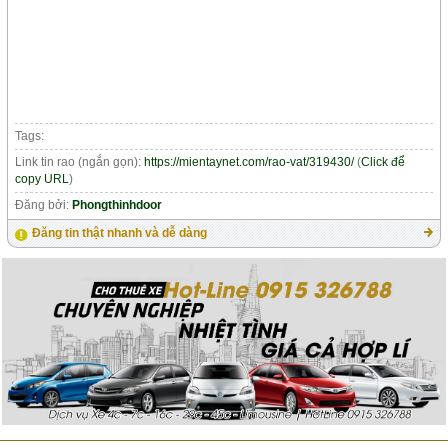
Tags:
Link tin rao (ngắn gọn):
https://mientaynet.com/rao-vat/319430/
(
Click để
copy URL
)
Đăng bởi:
Phongthinhdoor
Đăng tin thật nhanh và dễ dàng