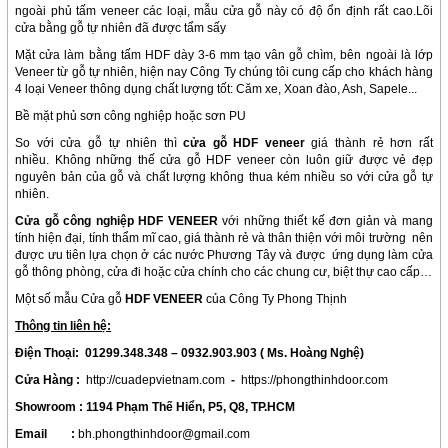
ngoài phủ tấm veneer các loại, mẫu cửa gỗ này có độ ổn định rất cao.Lõi
cửa bằng gỗ tự nhiên đã được tẩm sấy
Mặt cửa làm bằng tấm HDF dày 3-6 mm tạo vân gỗ chìm, bên ngoài là lớp
Veneer từ gỗ tự nhiên, hiện nay Công Ty chúng tôi cung cấp cho khách hàng
4 loại Veneer thông dụng chất lượng tốt: Căm xe, Xoan đào, Ash, Sapele...
Bề mặt phủ sơn công nghiệp hoặc sơn PU
So với cửa gỗ tự nhiên thì
cửa gỗ HDF veneer
giá thành rẻ hơn rất
nhiều. Không những thế
cửa gỗ HDF veneer
còn luôn giữ được vẻ đẹp
nguyên bản của gỗ và chất lượng không thua kém nhiều so với cửa gỗ tự
nhiên.
Cửa gỗ công nghiệp HDF VENEER
với những thiết kế đơn giản và mang
tính hiện đại, tính thẩm mĩ cao, giá thành rẻ và thân thiện với môi trường nên
được ưu tiên lựa chọn ở các nước Phương Tây và được ứng dụng làm cửa
gỗ thông phòng, cửa đi hoặc cửa chính cho các chung cư, biệt thự cao cấp…
Một số mẫu Cửa gỗ
HDF VENEER
của Công Ty Phong Thịnh
Thông tin liên hệ:
Điện Thoại:
01299.348.348 – 0932.903.903 ( Ms. Hoàng Nghệ)
Cửa Hàng :
http://cuadepvietnam.com
-
https://phongthinhdoor.com
Showroom :
1194 Phạm Thế Hiển, P5, Q8, TP.HCM
Email :
bh.phongthinhdoor@gmail.com